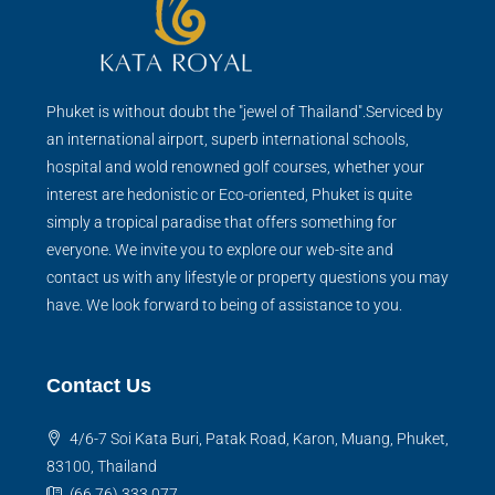
Phuket is without doubt the "jewel of Thailand".Serviced by
an international airport, superb international schools,
hospital and wold renowned golf courses, whether your
interest are hedonistic or Eco-oriented, Phuket is quite
simply a tropical paradise that offers something for
everyone. We invite you to explore our web-site and
contact us with any lifestyle or property questions you may
have. We look forward to being of assistance to you.
Contact Us
4/6-7 Soi Kata Buri, Patak Road, Karon, Muang, Phuket,
83100, Thailand
(66 76) 333 077