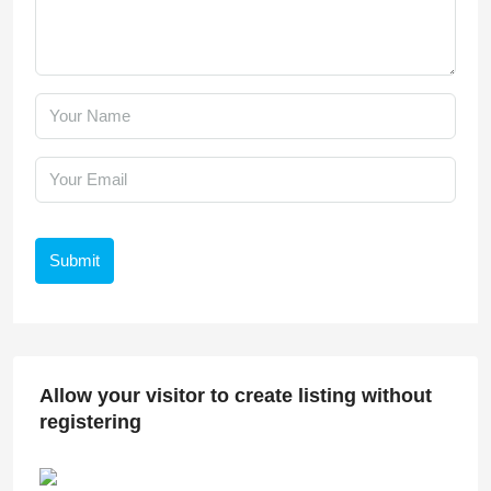
Submit
Allow your visitor to create listing without
registering