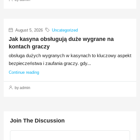
August 5, 2026
Uncategorized
Jak kasyna obsługują duże wygrane na
kontach graczy
obsługa dużych wygranych w kasynach to kluczowy aspekt
bezpieczeństwa i zaufania graczy. gdy...
Continue reading
by admin
Join The Discussion