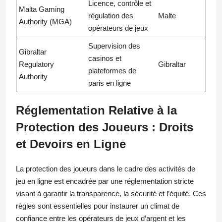
Licence, contrôle et
Malta Gaming
régulation des
Malte
Authority (MGA)
opérateurs de jeux
Supervision des
Gibraltar
casinos et
Regulatory
Gibraltar
plateformes de
Authority
paris en ligne
Réglementation Relative à la
Protection des Joueurs : Droits
et Devoirs en Ligne
La protection des joueurs dans le cadre des activités de
jeu en ligne est encadrée par une réglementation stricte
visant à garantir la transparence, la sécurité et l’équité. Ces
règles sont essentielles pour instaurer un climat de
confiance entre les opérateurs de jeux d’argent et les