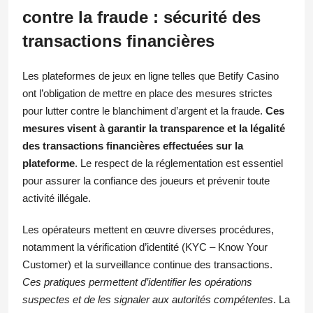
contre la fraude : sécurité des
transactions financières
Les plateformes de jeux en ligne telles que Betify Casino
ont l’obligation de mettre en place des mesures strictes
pour lutter contre le blanchiment d’argent et la fraude.
Ces
mesures visent à garantir la transparence et la légalité
des transactions financières effectuées sur la
plateforme
. Le respect de la réglementation est essentiel
pour assurer la confiance des joueurs et prévenir toute
activité illégale.
Les opérateurs mettent en œuvre diverses procédures,
notamment la vérification d’identité (KYC – Know Your
Customer) et la surveillance continue des transactions.
Ces pratiques permettent d’identifier les opérations
suspectes et de les signaler aux autorités compétentes
. La