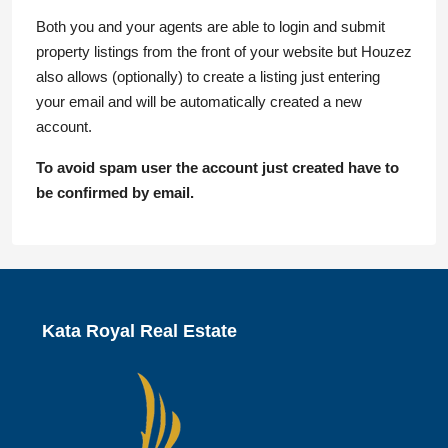
Both you and your agents are able to login and submit
property listings from the front of your website but Houzez
also allows (optionally) to create a listing just entering
your email and will be automatically created a new
account.
To avoid spam user the account just created have to
be confirmed by email.
Kata Royal Real Estate