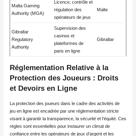
Licence, contrôle et
Malta Gaming
régulation des
Malte
Authority (MGA)
opérateurs de jeux
Supervision des
Gibraltar
casinos et
Regulatory
Gibraltar
plateformes de
Authority
paris en ligne
Réglementation Relative à la
Protection des Joueurs : Droits
et Devoirs en Ligne
La protection des joueurs dans le cadre des activités de
jeu en ligne est encadrée par une réglementation stricte
visant à garantir la transparence, la sécurité et l’équité. Ces
règles sont essentielles pour instaurer un climat de
confiance entre les opérateurs de jeux d’argent et les