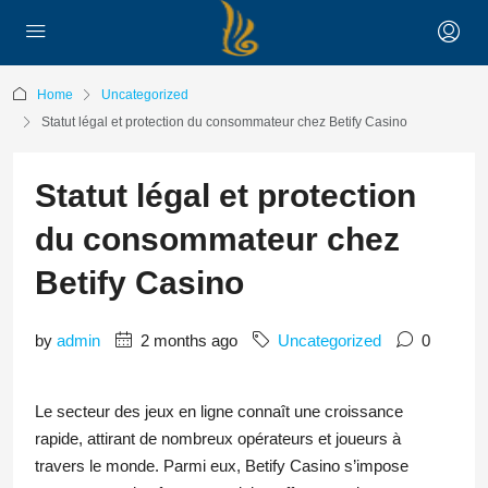
Home
Uncategorized
Statut légal et protection du consommateur chez Betify Casino
Statut légal et protection
du consommateur chez
Betify Casino
by
admin
2 months ago
Uncategorized
0
Le secteur des jeux en ligne connaît une croissance
rapide, attirant de nombreux opérateurs et joueurs à
travers le monde. Parmi eux, Betify Casino s’impose