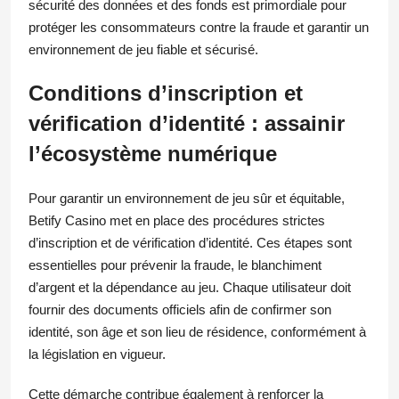
sécurité des données et des fonds est primordiale pour
protéger les consommateurs contre la fraude et garantir un
environnement de jeu fiable et sécurisé.
Conditions d’inscription et
vérification d’identité : assainir
l’écosystème numérique
Pour garantir un environnement de jeu sûr et équitable,
Betify Casino met en place des procédures strictes
d’inscription et de vérification d’identité. Ces étapes sont
essentielles pour prévenir la fraude, le blanchiment
d’argent et la dépendance au jeu. Chaque utilisateur doit
fournir des documents officiels afin de confirmer son
identité, son âge et son lieu de résidence, conformément à
la législation en vigueur.
Cette démarche contribue également à renforcer la