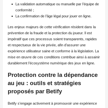
La validation automatique ou manuelle par l’équipe de
conformité ;
La confirmation de l’âge légal pour jouer en ligne.
Les enjeux majeurs de cette vérification résident dans la
prévention de la fraude et la protection du joueur. Il est
impératif que ces processus soient transparents, rapides
et respectueux de la vie privée, afin d’assurer une
expérience utilisateur saine et conforme à la législation. La
mise en œuvre de ces conditions contribue ainsi à assainir
durablement l’écosystème numérique des jeux en ligne.
Protection contre la dépendance
au jeu : outils et stratégies
proposés par Betify
Betify s’engage activement à promouvoir une expérience