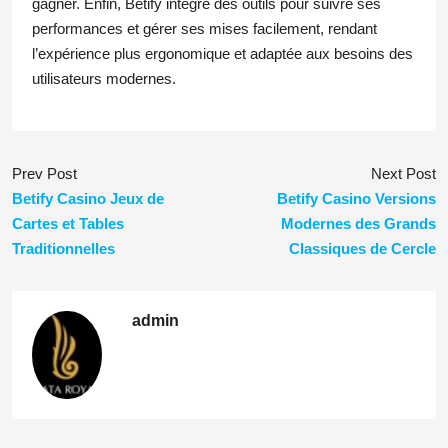
gagner. Enfin, Betify intègre des outils pour suivre ses
performances et gérer ses mises facilement, rendant
l’expérience plus ergonomique et adaptée aux besoins des
utilisateurs modernes.
Prev Post
Next Post
Betify Casino Jeux de
Betify Casino Versions
Cartes et Tables
Modernes des Grands
Traditionnelles
Classiques de Cercle
admin