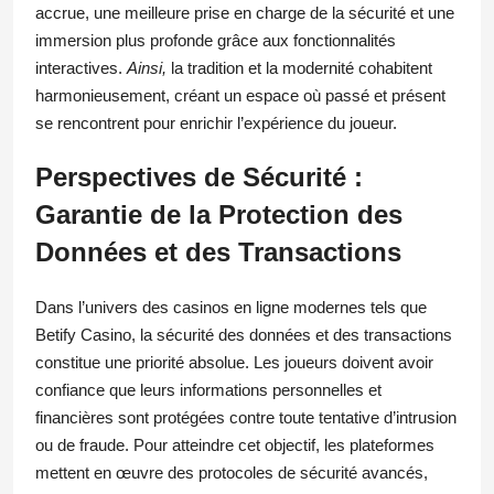
accrue, une meilleure prise en charge de la sécurité et une
immersion plus profonde grâce aux fonctionnalités
interactives.
Ainsi,
la tradition et la modernité cohabitent
harmonieusement, créant un espace où passé et présent
se rencontrent pour enrichir l’expérience du joueur.
Perspectives de Sécurité :
Garantie de la Protection des
Données et des Transactions
Dans l’univers des casinos en ligne modernes tels que
Betify Casino, la sécurité des données et des transactions
constitue une priorité absolue. Les joueurs doivent avoir
confiance que leurs informations personnelles et
financières sont protégées contre toute tentative d’intrusion
ou de fraude. Pour atteindre cet objectif, les plateformes
mettent en œuvre des protocoles de sécurité avancés,