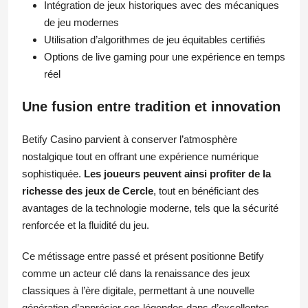
Intégration de jeux historiques avec des mécaniques
de jeu modernes
Utilisation d’algorithmes de jeu équitables certifiés
Options de live gaming pour une expérience en temps
réel
Une fusion entre tradition et innovation
Betify Casino parvient à conserver l’atmosphère
nostalgique tout en offrant une expérience numérique
sophistiquée.
Les joueurs peuvent ainsi profiter de la
richesse des jeux de Cercle
, tout en bénéficiant des
avantages de la technologie moderne, tels que la sécurité
renforcée et la fluidité du jeu.
Ce métissage entre passé et présent positionne Betify
comme un acteur clé dans la renaissance des jeux
classiques à l’ère digitale, permettant à une nouvelle
génération d’apprécier ces légendes dans d’excellentes