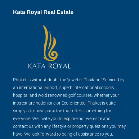
Kata Royal Real Estate
Phuket is without doubt the "jewel of Thailand".Serviced by
an international airport, superb international schools,
hospital and wold renowned golf courses, whether your
interest are hedonistic or Eco-oriented, Phuket is quite
simply a tropical paradise that offers something for
everyone. We invite you to explore our web-site and
contact us with any lifestyle or property questions you may
have. We look forward to being of assistance to you.