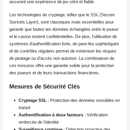
assurant une expérience de jeu sûre et fiable.
Les technologies de cryptage, telles que le SSL (Secure
Sockets Layer), sont classiques mais essentielles pour
garantir que toutes les données échangées entre le joueur
et le casino restent confidentielles. De plus, l’utilisation de
systèmes d’authentification forte, de pare-feu sophistiqués
et de contrôles réguliers permet de minimiser les risques
de piratage ou d’accès non autorisé. La combinaison de
ces mesures offre une garantie solide pour la protection
des joueurs et de leurs transactions financières.
Mesures de Sécurité Clés
Cryptage SSL
: Protection des données sensibles en
transit
Authentification à deux facteurs
: Vérification
renforcée de l’identité
Surveillance continue
: Détection proactive des