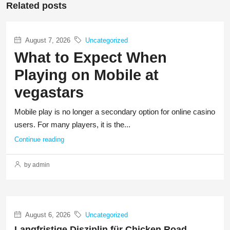
Related posts
August 7, 2026
Uncategorized
What to Expect When
Playing on Mobile at
vegastars
Mobile play is no longer a secondary option for online casino
users. For many players, it is the...
Continue reading
by admin
August 6, 2026
Uncategorized
Langfristige Disziplin für Chicken Road