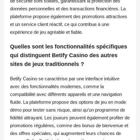
de sécurité sont solides, garantissant la protection des
données personnelles et des transactions financières. La
plateforme propose également des promotions attractives
et un service client réactif, ce qui contribue à une
expérience de jeu agréable et fiable.
Quelles sont les fonctionnalités spécifiques
qui distinguent Betify Casino des autres
sites de jeux traditionnels ?
Betify Casino se caractérise par une interface intuitive
avec des fonctionnalités modernes, comme la
compatibilité avec différents appareils et une navigation
fluide. La plateforme propose des options de jeu en mode
démo pour tester sans risque, ainsi qu’un programme de
fidélité attrayant. Les joueurs peuvent également profiter de
promotions régulières, comme des bonus de bienvenue et
des offres spéciales, qui augmentent leurs chances de