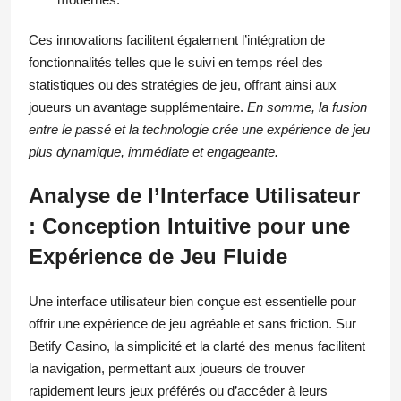
Ces innovations facilitent également l’intégration de
fonctionnalités telles que le suivi en temps réel des
statistiques ou des stratégies de jeu, offrant ainsi aux
joueurs un avantage supplémentaire.
En somme, la fusion
entre le passé et la technologie crée une expérience de jeu
plus dynamique, immédiate et engageante.
Analyse de l’Interface Utilisateur
: Conception Intuitive pour une
Expérience de Jeu Fluide
Une interface utilisateur bien conçue est essentielle pour
offrir une expérience de jeu agréable et sans friction. Sur
Betify Casino, la simplicité et la clarté des menus facilitent
la navigation, permettant aux joueurs de trouver
rapidement leurs jeux préférés ou d’accéder à leurs