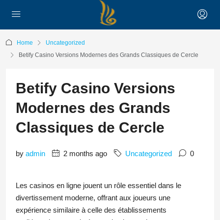
Home
Uncategorized
Betify Casino Versions Modernes des Grands Classiques de Cercle
Betify Casino Versions
Modernes des Grands
Classiques de Cercle
by
admin
2 months ago
Uncategorized
0
Les casinos en ligne jouent un rôle essentiel dans le
divertissement moderne, offrant aux joueurs une
expérience similaire à celle des établissements