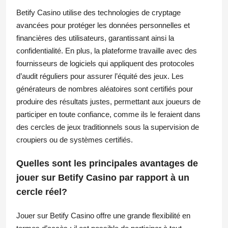
Betify Casino utilise des technologies de cryptage
avancées pour protéger les données personnelles et
financières des utilisateurs, garantissant ainsi la
confidentialité. En plus, la plateforme travaille avec des
fournisseurs de logiciels qui appliquent des protocoles
d’audit réguliers pour assurer l’équité des jeux. Les
générateurs de nombres aléatoires sont certifiés pour
produire des résultats justes, permettant aux joueurs de
participer en toute confiance, comme ils le feraient dans
des cercles de jeux traditionnels sous la supervision de
croupiers ou de systèmes certifiés.
Quelles sont les principales avantages de
jouer sur Betify Casino par rapport à un
cercle réel?
Jouer sur Betify Casino offre une grande flexibilité en