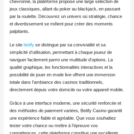
chevronné, la plateforme propose une large sélection de
jeux classiques, allant du poker au blackjack, en passant
par la roulette. Découvrez un univers où stratégie, chance
et divertissement se mêlent pour créer des moments
palpitants.
Le site
betify
se distingue par sa convivialité et sa
simplicité d’utilisation, permettant à chaque joueur de
naviguer facilement parmi une multitude d’options. La
qualité graphique, les fonctionnalités interactives et la
possibilité de jouer en mode live offrent une immersion
totale dans l’ambiance des casinos traditionnels,
directement depuis votre domicile ou votre appareil mobile.
Grâce à une interface moderne, une sécurité renforcée et
des méthodes de paiement variées, Betify Casino garantit
une expérience fiable et agréable. Que vous souhaitiez
tester votre chance ou mettre à l’épreuve vos
compétences, cette plateforme constitue une excellente