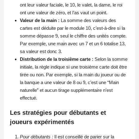
ont leur valeur faciale, le 10, le valet, la dame, le roi
ont une valeur de zéro, et l’as vaut un point.
Valeur de la main :
La somme des valeurs des
cartes est déduite par le module 10, c’est-à-dire si la
somme dépasse 9, seul le chiffre des unités compte.
Par exemple, une main avec un 7 et un 6 totalise 13,
sa valeur est donc 3.
Distribution de la troisième carte :
Selon la somme
initiale, la règle indique si une troisième carte doit être
tirée ou non. Par exemple, si la main du joueur ou de
la banque a une valeur de 8 ou 9, c’est une “Main
naturelle” et aucun tirage supplémentaire n’est
effectué.
Les stratégies pour débutants et
joueurs expérimentés
Pour débutants :
Il est conseillé de parier sur la