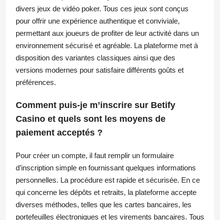
divers jeux de vidéo poker. Tous ces jeux sont conçus
pour offrir une expérience authentique et conviviale,
permettant aux joueurs de profiter de leur activité dans un
environnement sécurisé et agréable. La plateforme met à
disposition des variantes classiques ainsi que des
versions modernes pour satisfaire différents goûts et
préférences.
Comment puis-je m’inscrire sur Betify
Casino et quels sont les moyens de
paiement acceptés ?
Pour créer un compte, il faut remplir un formulaire
d’inscription simple en fournissant quelques informations
personnelles. La procédure est rapide et sécurisée. En ce
qui concerne les dépôts et retraits, la plateforme accepte
diverses méthodes, telles que les cartes bancaires, les
portefeuilles électroniques et les virements bancaires. Tous