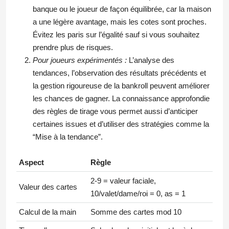
banque ou le joueur de façon équilibrée, car la maison
a une légère avantage, mais les cotes sont proches.
Évitez les paris sur l’égalité sauf si vous souhaitez
prendre plus de risques.
Pour joueurs expérimentés :
L’analyse des
tendances, l’observation des résultats précédents et
la gestion rigoureuse de la bankroll peuvent améliorer
les chances de gagner. La connaissance approfondie
des règles de tirage vous permet aussi d’anticiper
certaines issues et d’utiliser des stratégies comme la
“Mise à la tendance”.
Aspect
Règle
2-9 = valeur faciale,
Valeur des cartes
10/valet/dame/roi = 0, as = 1
Calcul de la main
Somme des cartes mod 10