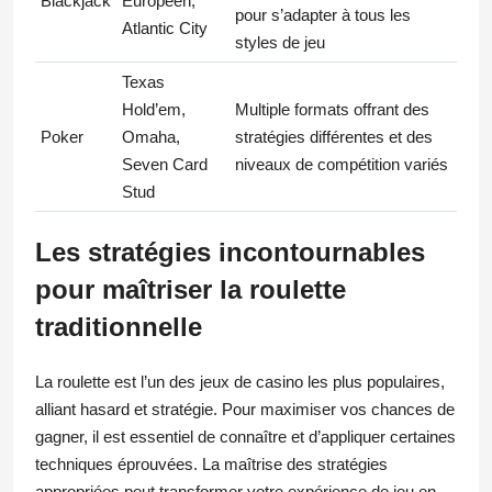
Blackjack
Européen,
pour s’adapter à tous les
Atlantic City
styles de jeu
Texas
Hold’em,
Multiple formats offrant des
Poker
Omaha,
stratégies différentes et des
Seven Card
niveaux de compétition variés
Stud
Les stratégies incontournables
pour maîtriser la roulette
traditionnelle
La roulette est l’un des jeux de casino les plus populaires,
alliant hasard et stratégie. Pour maximiser vos chances de
gagner, il est essentiel de connaître et d’appliquer certaines
techniques éprouvées. La maîtrise des stratégies
appropriées peut transformer votre expérience de jeu en