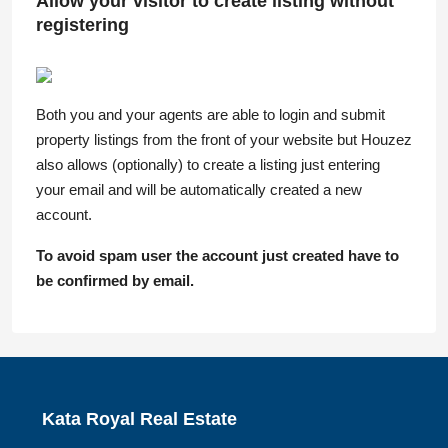
Allow your visitor to create listing without
registering
Both you and your agents are able to login and submit
property listings from the front of your website but Houzez
also allows (optionally) to create a listing just entering
your email and will be automatically created a new
account.
To avoid spam user the account just created have to
be confirmed by email.
Kata Royal Real Estate