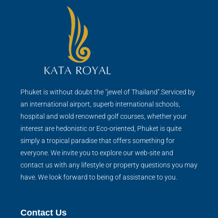
Phuket is without doubt the "jewel of Thailand".Serviced by
an international airport, superb international schools,
hospital and wold renowned golf courses, whether your
interest are hedonistic or Eco-oriented, Phuket is quite
simply a tropical paradise that offers something for
everyone. We invite you to explore our web-site and
contact us with any lifestyle or property questions you may
have. We look forward to being of assistance to you.
Contact Us