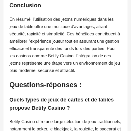
Conclusion
En résumé, l’utilisation des jetons numériques dans les
jeux de table offre une multitude d’avantages, alliant
sécurité, rapidité et simplicité. Ces bénéfices contribuent à
améliorer l’expérience joueur tout en assurant une gestion
efficace et transparente des fonds lors des parties. Pour
les casinos comme Betify Casino, l’intégration de ces
jetons représente une étape vers un environnement de jeu
plus moderne, sécurisé et attractif.
Questions-réponses :
Quels types de jeux de cartes et de tables
propose Betify Casino ?
Betify Casino offre une large sélection de jeux traditionnels,
notamment le poker, le blackjack, la roulette, le baccarat et