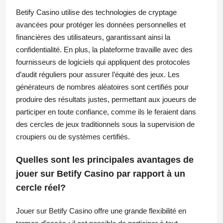
Betify Casino utilise des technologies de cryptage
avancées pour protéger les données personnelles et
financières des utilisateurs, garantissant ainsi la
confidentialité. En plus, la plateforme travaille avec des
fournisseurs de logiciels qui appliquent des protocoles
d’audit réguliers pour assurer l’équité des jeux. Les
générateurs de nombres aléatoires sont certifiés pour
produire des résultats justes, permettant aux joueurs de
participer en toute confiance, comme ils le feraient dans
des cercles de jeux traditionnels sous la supervision de
croupiers ou de systèmes certifiés.
Quelles sont les principales avantages de
jouer sur Betify Casino par rapport à un
cercle réel?
Jouer sur Betify Casino offre une grande flexibilité en