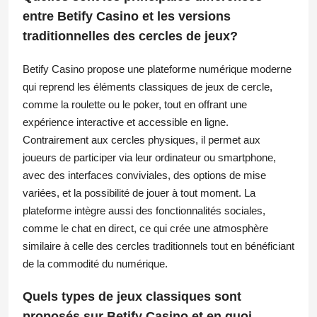
entre Betify Casino et les versions
traditionnelles des cercles de jeux?
Betify Casino propose une plateforme numérique moderne
qui reprend les éléments classiques de jeux de cercle,
comme la roulette ou le poker, tout en offrant une
expérience interactive et accessible en ligne.
Contrairement aux cercles physiques, il permet aux
joueurs de participer via leur ordinateur ou smartphone,
avec des interfaces conviviales, des options de mise
variées, et la possibilité de jouer à tout moment. La
plateforme intègre aussi des fonctionnalités sociales,
comme le chat en direct, ce qui crée une atmosphère
similaire à celle des cercles traditionnels tout en bénéficiant
de la commodité du numérique.
Quels types de jeux classiques sont
proposés sur Betify Casino et en quoi