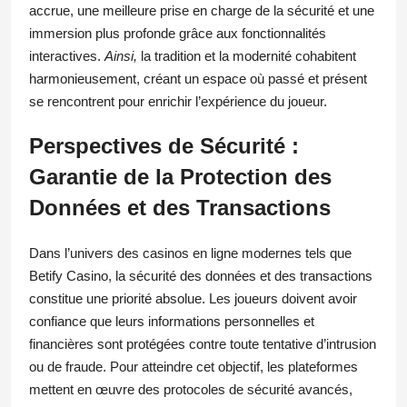
accrue, une meilleure prise en charge de la sécurité et une
immersion plus profonde grâce aux fonctionnalités
interactives.
Ainsi,
la tradition et la modernité cohabitent
harmonieusement, créant un espace où passé et présent
se rencontrent pour enrichir l’expérience du joueur.
Perspectives de Sécurité :
Garantie de la Protection des
Données et des Transactions
Dans l’univers des casinos en ligne modernes tels que
Betify Casino, la sécurité des données et des transactions
constitue une priorité absolue. Les joueurs doivent avoir
confiance que leurs informations personnelles et
financières sont protégées contre toute tentative d’intrusion
ou de fraude. Pour atteindre cet objectif, les plateformes
mettent en œuvre des protocoles de sécurité avancés,