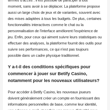
termes d’accès : il est possible de participer à tout
moment, sans avoir à se déplacer. La plateforme propose
aussi un large choix de jeux et de variantes, souvent avec
des mises adaptées à tous les budgets. De plus, certaines
fonctionnalités interactives comme le chat ou la
personnalisation de l’interface améliorent l’expérience de
jeu. Enfin, pour ceux qui aiment suivre leurs statistiques ou
effectuer des analyses, la plateforme fournit des outils pour
suivre ses performances, ce qui n’est pas toujours
possible dans un cadre physique traditionnel.
Y a-t-il des conditions spécifiques pour
commencer à jouer sur Betify Casino,
notamment pour les nouveaux utilisateurs?
Pour accéder à Betify Casino, les nouveaux joueurs
doivent généralement créer un compte en fournissant des
informations personnelles de base, comme leur identité,