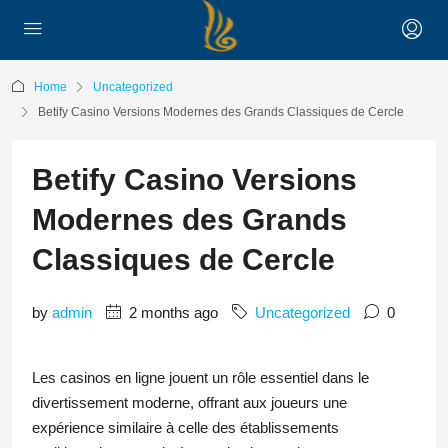
Home
Uncategorized
Betify Casino Versions Modernes des Grands Classiques de Cercle
Betify Casino Versions
Modernes des Grands
Classiques de Cercle
by
admin
2 months ago
Uncategorized
0
Les casinos en ligne jouent un rôle essentiel dans le
divertissement moderne, offrant aux joueurs une
expérience similaire à celle des établissements