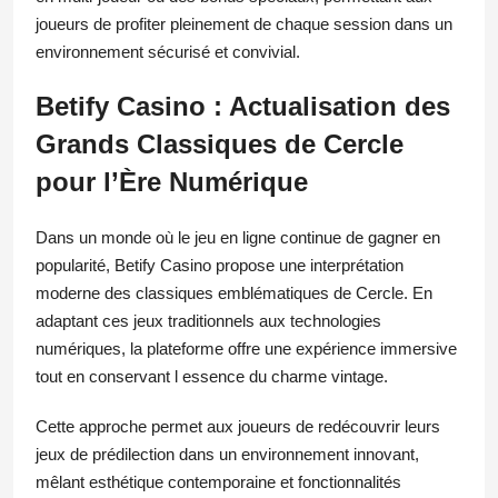
joueurs de profiter pleinement de chaque session dans un
environnement sécurisé et convivial.
Betify Casino : Actualisation des
Grands Classiques de Cercle
pour l’Ère Numérique
Dans un monde où le jeu en ligne continue de gagner en
popularité, Betify Casino propose une interprétation
moderne des classiques emblématiques de Cercle. En
adaptant ces jeux traditionnels aux technologies
numériques, la plateforme offre une expérience immersive
tout en conservant l essence du charme vintage.
Cette approche permet aux joueurs de redécouvrir leurs
jeux de prédilection dans un environnement innovant,
mêlant esthétique contemporaine et fonctionnalités