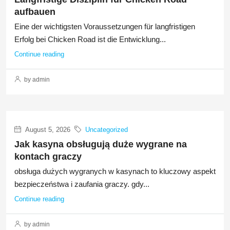
aufbauen
Eine der wichtigsten Voraussetzungen für langfristigen
Erfolg bei Chicken Road ist die Entwicklung...
Continue reading
by admin
August 5, 2026
Uncategorized
Jak kasyna obsługują duże wygrane na
kontach graczy
obsługa dużych wygranych w kasynach to kluczowy aspekt
bezpieczeństwa i zaufania graczy. gdy...
Continue reading
by admin