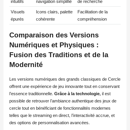
intuitifs
navigation simplifié
de recherche
Visuels
Icons clairs, palette
Facilitation de la
épurés
cohérente
compréhension
Comparaison des Versions
Numériques et Physiques :
Fusion des Traditions et de la
Modernité
Les versions numériques des grands classiques de Cercle
offrent une expérience de jeu innovante tout en conservant
l’essence traditionnelle.
Grâce à la technologie,
il est
possible de retrouver l’ambiance authentique des jeux de
cercle tout en bénéficiant de fonctionnalités modernes
telles que le streaming en direct, l’interactivité accrue, et
des options de personnalisation avancées.