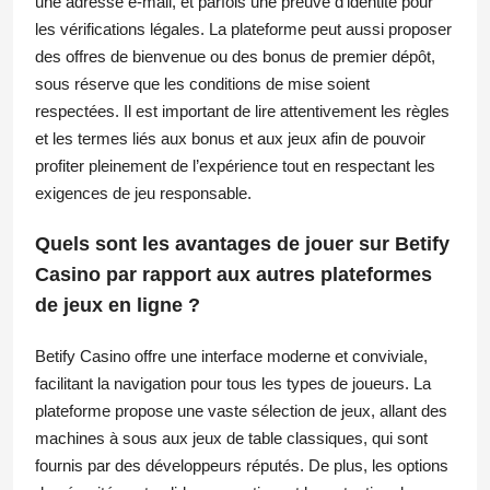
une adresse e-mail, et parfois une preuve d’identité pour
les vérifications légales. La plateforme peut aussi proposer
des offres de bienvenue ou des bonus de premier dépôt,
sous réserve que les conditions de mise soient
respectées. Il est important de lire attentivement les règles
et les termes liés aux bonus et aux jeux afin de pouvoir
profiter pleinement de l’expérience tout en respectant les
exigences de jeu responsable.
Quels sont les avantages de jouer sur Betify
Casino par rapport aux autres plateformes
de jeux en ligne ?
Betify Casino offre une interface moderne et conviviale,
facilitant la navigation pour tous les types de joueurs. La
plateforme propose une vaste sélection de jeux, allant des
machines à sous aux jeux de table classiques, qui sont
fournis par des développeurs réputés. De plus, les options