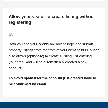
Allow your visitor to create listing without
registering
Both you and your agents are able to login and submit
property listings from the front of your website but Houzez
also allows (optionally) to create a listing just entering
your email and will be automatically created a new
account.
To avoid spam user the account just created have to
be confirmed by email.