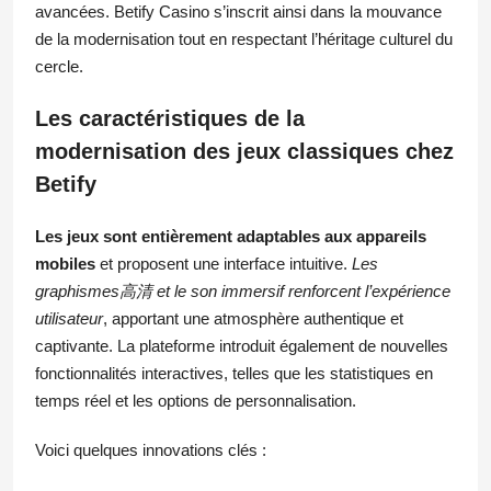
avancées. Betify Casino s’inscrit ainsi dans la mouvance
de la modernisation tout en respectant l’héritage culturel du
cercle.
Les caractéristiques de la
modernisation des jeux classiques chez
Betify
Les jeux sont entièrement adaptables aux appareils
mobiles
et proposent une interface intuitive.
Les
graphismes高清 et le son immersif renforcent l’expérience
utilisateur
, apportant une atmosphère authentique et
captivante. La plateforme introduit également de nouvelles
fonctionnalités interactives, telles que les statistiques en
temps réel et les options de personnalisation.
Voici quelques innovations clés :