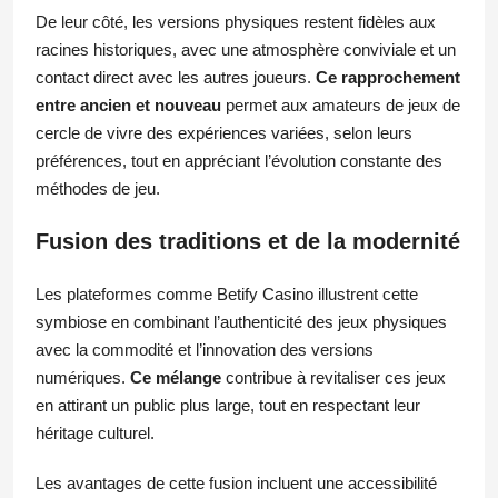
De leur côté, les versions physiques restent fidèles aux
racines historiques, avec une atmosphère conviviale et un
contact direct avec les autres joueurs.
Ce rapprochement
entre ancien et nouveau
permet aux amateurs de jeux de
cercle de vivre des expériences variées, selon leurs
préférences, tout en appréciant l’évolution constante des
méthodes de jeu.
Fusion des traditions et de la modernité
Les plateformes comme Betify Casino illustrent cette
symbiose en combinant l’authenticité des jeux physiques
avec la commodité et l’innovation des versions
numériques.
Ce mélange
contribue à revitaliser ces jeux
en attirant un public plus large, tout en respectant leur
héritage culturel.
Les avantages de cette fusion incluent une accessibilité