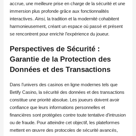
accrue, une meilleure prise en charge de la sécurité et une
immersion plus profonde grâce aux fonctionnalités
interactives.
Ainsi,
la tradition et la modernité cohabitent
harmonieusement, créant un espace où passé et présent
se rencontrent pour enrichir l’expérience du joueur.
Perspectives de Sécurité :
Garantie de la Protection des
Données et des Transactions
Dans l’univers des casinos en ligne modernes tels que
Betify Casino, la sécurité des données et des transactions
constitue une priorité absolue. Les joueurs doivent avoir
confiance que leurs informations personnelles et
financières sont protégées contre toute tentative d’intrusion
ou de fraude. Pour atteindre cet objectif, les plateformes
mettent en œuvre des protocoles de sécurité avancés,