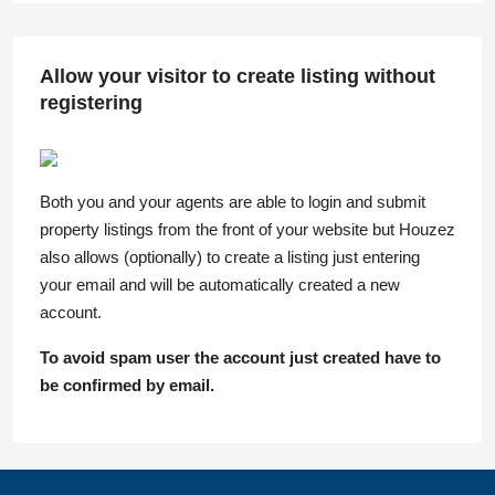
Allow your visitor to create listing without
registering
Both you and your agents are able to login and submit
property listings from the front of your website but Houzez
also allows (optionally) to create a listing just entering
your email and will be automatically created a new
account.
To avoid spam user the account just created have to
be confirmed by email.