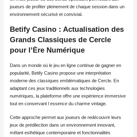
joueurs de profiter pleinement de chaque session dans un
environnement sécurisé et convivial.
Betify Casino : Actualisation des
Grands Classiques de Cercle
pour l’Ère Numérique
Dans un monde où le jeu en ligne continue de gagner en
popularité, Betify Casino propose une interprétation
moderne des classiques emblématiques de Cercle. En
adaptant ces jeux traditionnels aux technologies
numériques, la plateforme offre une expérience immersive
tout en conservant l essence du charme vintage.
Cette approche permet aux joueurs de redécouvrir leurs
jeux de prédilection dans un environnement innovant,
mêlant esthétique contemporaine et fonctionnalités