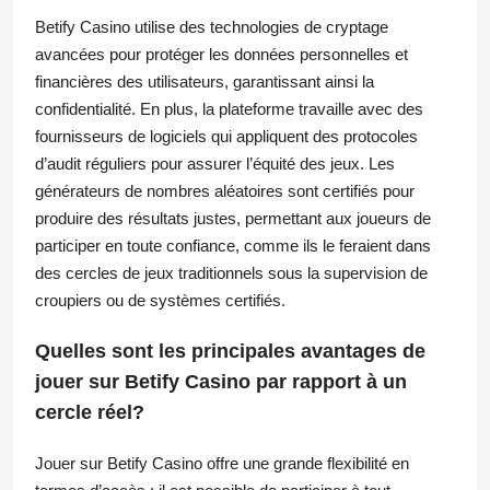
Betify Casino utilise des technologies de cryptage
avancées pour protéger les données personnelles et
financières des utilisateurs, garantissant ainsi la
confidentialité. En plus, la plateforme travaille avec des
fournisseurs de logiciels qui appliquent des protocoles
d’audit réguliers pour assurer l’équité des jeux. Les
générateurs de nombres aléatoires sont certifiés pour
produire des résultats justes, permettant aux joueurs de
participer en toute confiance, comme ils le feraient dans
des cercles de jeux traditionnels sous la supervision de
croupiers ou de systèmes certifiés.
Quelles sont les principales avantages de
jouer sur Betify Casino par rapport à un
cercle réel?
Jouer sur Betify Casino offre une grande flexibilité en