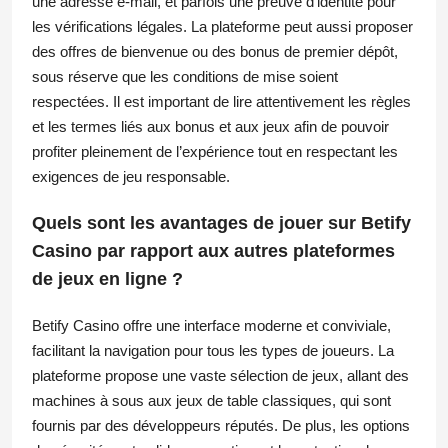
une adresse e-mail, et parfois une preuve d’identité pour
les vérifications légales. La plateforme peut aussi proposer
des offres de bienvenue ou des bonus de premier dépôt,
sous réserve que les conditions de mise soient
respectées. Il est important de lire attentivement les règles
et les termes liés aux bonus et aux jeux afin de pouvoir
profiter pleinement de l’expérience tout en respectant les
exigences de jeu responsable.
Quels sont les avantages de jouer sur Betify
Casino par rapport aux autres plateformes
de jeux en ligne ?
Betify Casino offre une interface moderne et conviviale,
facilitant la navigation pour tous les types de joueurs. La
plateforme propose une vaste sélection de jeux, allant des
machines à sous aux jeux de table classiques, qui sont
fournis par des développeurs réputés. De plus, les options