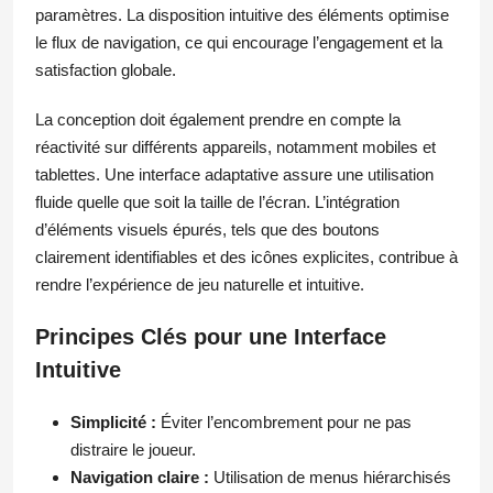
paramètres. La disposition intuitive des éléments optimise
le flux de navigation, ce qui encourage l’engagement et la
satisfaction globale.
La conception doit également prendre en compte la
réactivité sur différents appareils, notamment mobiles et
tablettes. Une interface adaptative assure une utilisation
fluide quelle que soit la taille de l’écran. L’intégration
d’éléments visuels épurés, tels que des boutons
clairement identifiables et des icônes explicites, contribue à
rendre l’expérience de jeu naturelle et intuitive.
Principes Clés pour une Interface
Intuitive
Simplicité :
Éviter l’encombrement pour ne pas
distraire le joueur.
Navigation claire :
Utilisation de menus hiérarchisés