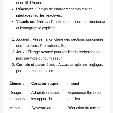
et de fil d’Ariane.
Réactivité :
Temps de chargement minimal et
interfaces tactiles réactives.
Visuels cohérents :
Palette de couleurs harmonieuse
et iconographie explicite.
Accueil :
Présentation claire des sections principales
comme Jeux, Promotions, Support.
Jeux :
Filtrage avancé pour faciliter la recherche de
jeux par type ou fournisseur.
Compte et paramètres :
Accès simple aux réglages
personnels et de paiement.
Élément
Caractéristique
Impact
Design
Adaptation à tous
Expérience fluide en
responsive
les appareils
tout lieu
Menus
Système de
Réduction du temps