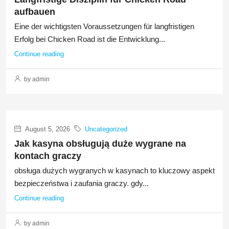
aufbauen
Eine der wichtigsten Voraussetzungen für langfristigen
Erfolg bei Chicken Road ist die Entwicklung...
Continue reading
by admin
August 5, 2026
Uncategorized
Jak kasyna obsługują duże wygrane na
kontach graczy
obsługa dużych wygranych w kasynach to kluczowy aspekt
bezpieczeństwa i zaufania graczy. gdy...
Continue reading
by admin