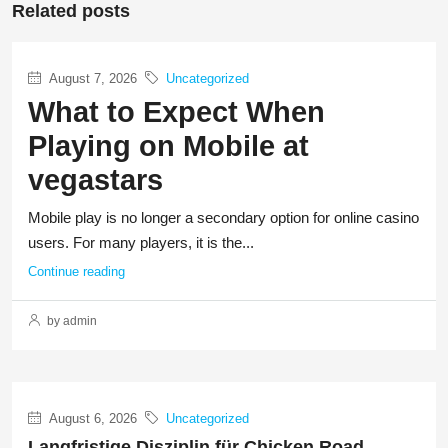
Related posts
August 7, 2026
Uncategorized
What to Expect When
Playing on Mobile at
vegastars
Mobile play is no longer a secondary option for online casino
users. For many players, it is the...
Continue reading
by admin
August 6, 2026
Uncategorized
Langfristige Disziplin für Chicken Road