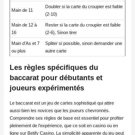
Doubler si la carte du croupier est faible
Main de 11
(2-10)
Main de 12 à
Rester si la carte du croupier est faible
16
(2-6), Sinon tirer
Main d’As et 7
Spliter si possible, sinon demander une
ou plus
autre carte
Les règles spécifiques du
baccarat pour débutants et
joueurs expérimentés
Le baccarat est un jeu de cartes sophistiqué qui attire
aussi bien les novices que les joueurs chevronnés.
Comprendre ses règles de base est essentiel pour profiter
pleinement de l’expérience, que ce soit en casino ou en
ligne sur Betify Casino. La simplicité apparente du jeu peut