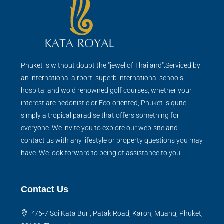
Phuket is without doubt the "jewel of Thailand".Serviced by
an international airport, superb international schools,
hospital and wold renowned golf courses, whether your
interest are hedonistic or Eco-oriented, Phuket is quite
simply a tropical paradise that offers something for
everyone. We invite you to explore our web-site and
contact us with any lifestyle or property questions you may
have. We look forward to being of assistance to you.
Contact Us
4/6-7 Soi Kata Buri, Patak Road, Karon, Muang, Phuket,