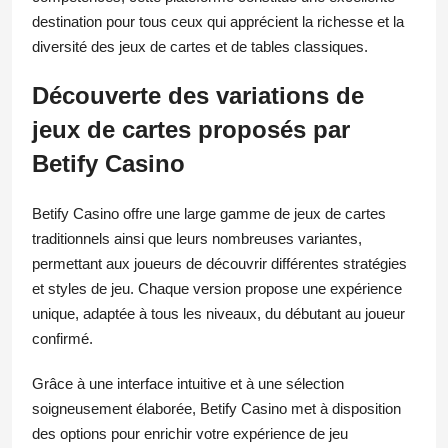
destination pour tous ceux qui apprécient la richesse et la
diversité des jeux de cartes et de tables classiques.
Découverte des variations de
jeux de cartes proposés par
Betify Casino
Betify Casino offre une large gamme de jeux de cartes
traditionnels ainsi que leurs nombreuses variantes,
permettant aux joueurs de découvrir différentes stratégies
et styles de jeu. Chaque version propose une expérience
unique, adaptée à tous les niveaux, du débutant au joueur
confirmé.
Grâce à une interface intuitive et à une sélection
soigneusement élaborée, Betify Casino met à disposition
des options pour enrichir votre expérience de jeu