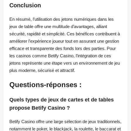
Conclusion
En résumé, l’utilisation des jetons numériques dans les
jeux de table offre une multitude d’avantages, alliant
sécurité, rapidité et simplicité. Ces bénéfices contribuent à
améliorer l’expérience joueur tout en assurant une gestion
efficace et transparente des fonds lors des parties. Pour
les casinos comme Betify Casino, l’intégration de ces
jetons représente une étape vers un environnement de jeu
plus moderne, sécurisé et attractif.
Questions-réponses :
Quels types de jeux de cartes et de tables
propose Betify Casino ?
Betify Casino offre une large sélection de jeux traditionnels,
notamment le poker, le blackjack, la roulette, le baccarat et