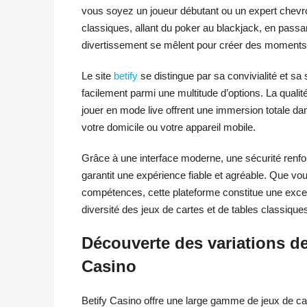
vous soyez un joueur débutant ou un expert chevro
classiques, allant du poker au blackjack, en passan
divertissement se mêlent pour créer des moments 
Le site
betify
se distingue par sa convivialité et sa 
facilement parmi une multitude d’options. La qualité 
jouer en mode live offrent une immersion totale da
votre domicile ou votre appareil mobile.
Grâce à une interface moderne, une sécurité renf
garantit une expérience fiable et agréable. Que vo
compétences, cette plateforme constitue une excell
diversité des jeux de cartes et de tables classique
Découverte des variations de
Casino
Betify Casino offre une large gamme de jeux de car