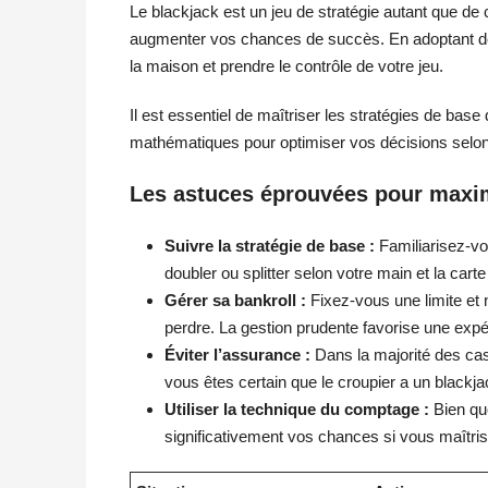
Le blackjack est un jeu de stratégie autant que d
augmenter vos chances de succès. En adoptant de
la maison et prendre le contrôle de votre jeu.
Il est essentiel de maîtriser les stratégies de base
mathématiques pour optimiser vos décisions selon v
Les astuces éprouvées pour maxi
Suivre la stratégie de base :
Familiarisez-vou
doubler ou splitter selon votre main et la carte
Gérer sa bankroll :
Fixez-vous une limite et
perdre. La gestion prudente favorise une expé
Éviter l’assurance :
Dans la majorité des cas,
vous êtes certain que le croupier a un blackja
Utiliser la technique du comptage :
Bien que
significativement vos chances si vous maîtri