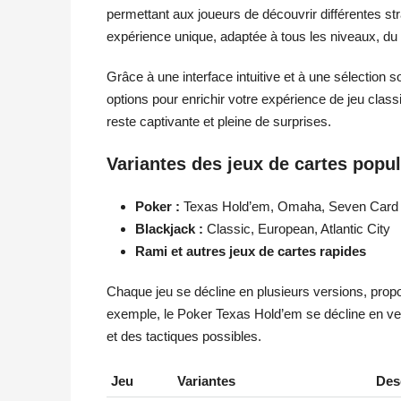
permettant aux joueurs de découvrir différentes st
expérience unique, adaptée à tous les niveaux, du
Grâce à une interface intuitive et à une sélection
options pour enrichir votre expérience de jeu class
reste captivante et pleine de surprises.
Variantes des jeux de cartes popul
Poker :
Texas Hold’em, Omaha, Seven Card
Blackjack :
Classic, European, Atlantic City
Rami et autres jeux de cartes rapides
Chaque jeu se décline en plusieurs versions, propo
exemple, le Poker Texas Hold’em se décline en versi
et des tactiques possibles.
Jeu
Variantes
Des