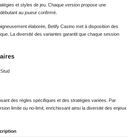
ratégies et styles de jeu. Chaque version propose une
 débutant au joueur confirmé.
 soigneusement élaborée, Betify Casino met à disposition des
ique. La diversité des variantes garantit que chaque session
aires
 Stud
sant des règles spécifiques et des stratégies variées. Par
on limite ou no-limit, enrichissant ainsi la diversité des enjeux
cription