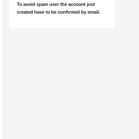
To avoid spam user the account just
created have to be confirmed by email.