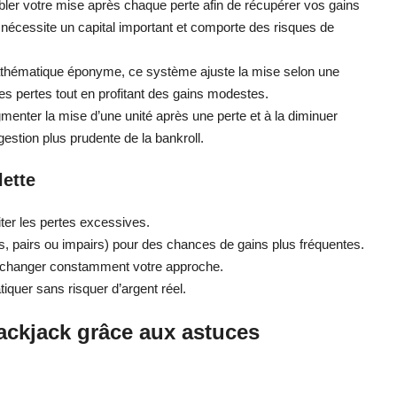
ubler votre mise après chaque perte afin de récupérer vos gains
 nécessite un capital important et comporte des risques de
athématique éponyme, ce système ajuste la mise selon une
les pertes tout en profitant des gains modestes.
gmenter la mise d’une unité après une perte et à la diminuer
gestion plus prudente de la bankroll.
lette
ter les pertes excessives.
rs, pairs ou impairs) pour des chances de gains plus fréquentes.
de changer constamment votre approche.
quer sans risquer d’argent réel.
ackjack grâce aux astuces