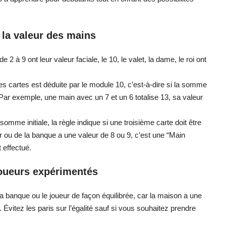
e la valeur des mains
2 à 9 ont leur valeur faciale, le 10, le valet, la dame, le roi ont
cartes est déduite par le module 10, c’est-à-dire si la somme
 Par exemple, une main avec un 7 et un 6 totalise 13, sa valeur
somme initiale, la règle indique si une troisième carte doit être
r ou de la banque a une valeur de 8 ou 9, c’est une “Main
 effectué.
joueurs expérimentés
 la banque ou le joueur de façon équilibrée, car la maison a une
Évitez les paris sur l’égalité sauf si vous souhaitez prendre