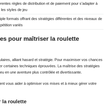
érentes règles de distribution et de paiement pour s’adapter à
 les styles de jeu
iple formats offrant des stratégies différentes et des niveaux de
étition variés
s pour maîtriser la roulette
pulaires, alliant hasard et stratégie. Pour maximiser vos chances
quer certaines techniques éprouvées. La maîtrise des stratégies
eu en une aventure plus contrôlée et divertissante.
ent vous aider à optimiser vos mises et à mieux gérer votre
la roulette