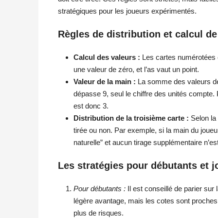
stratégiques pour les joueurs expérimentés.
Règles de distribution et calcul d
Calcul des valeurs :
Les cartes numérotées de 
une valeur de zéro, et l’as vaut un point.
Valeur de la main :
La somme des valeurs des 
dépasse 9, seul le chiffre des unités compte.
est donc 3.
Distribution de la troisième carte :
Selon la 
tirée ou non. Par exemple, si la main du joueu
naturelle” et aucun tirage supplémentaire n’est
Les stratégies pour débutants et 
Pour débutants :
Il est conseillé de parier sur
légère avantage, mais les cotes sont proches. 
plus de risques.