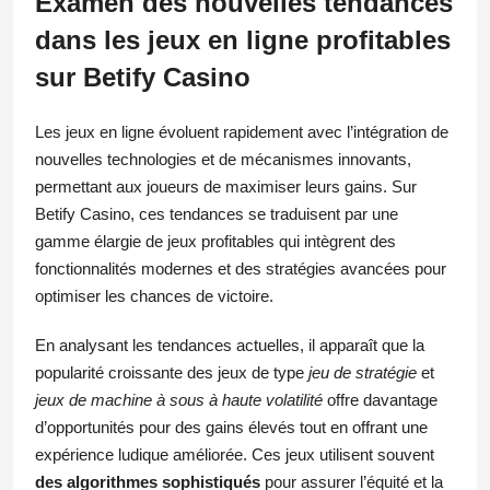
Examen des nouvelles tendances
dans les jeux en ligne profitables
sur Betify Casino
Les jeux en ligne évoluent rapidement avec l’intégration de
nouvelles technologies et de mécanismes innovants,
permettant aux joueurs de maximiser leurs gains. Sur
Betify Casino, ces tendances se traduisent par une
gamme élargie de jeux profitables qui intègrent des
fonctionnalités modernes et des stratégies avancées pour
optimiser les chances de victoire.
En analysant les tendances actuelles, il apparaît que la
popularité croissante des jeux de type
jeu de stratégie
et
jeux de machine à sous à haute volatilité
offre davantage
d’opportunités pour des gains élevés tout en offrant une
expérience ludique améliorée. Ces jeux utilisent souvent
des algorithmes sophistiqués
pour assurer l’équité et la