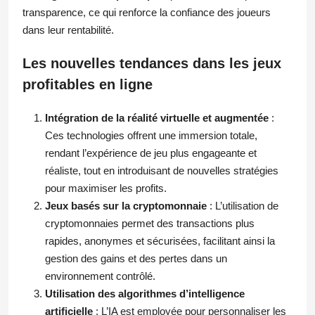
transparence, ce qui renforce la confiance des joueurs
dans leur rentabilité.
Les nouvelles tendances dans les jeux
profitables en ligne
Intégration de la réalité virtuelle et augmentée
:
Ces technologies offrent une immersion totale,
rendant l’expérience de jeu plus engageante et
réaliste, tout en introduisant de nouvelles stratégies
pour maximiser les profits.
Jeux basés sur la cryptomonnaie
: L’utilisation de
cryptomonnaies permet des transactions plus
rapides, anonymes et sécurisées, facilitant ainsi la
gestion des gains et des pertes dans un
environnement contrôlé.
Utilisation des algorithmes d’intelligence
artificielle
: L’IA est employée pour personnaliser les