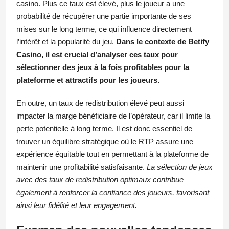
casino. Plus ce taux est élevé, plus le joueur a une
probabilité de récupérer une partie importante de ses
mises sur le long terme, ce qui influence directement
l’intérêt et la popularité du jeu.
Dans le contexte de Betify
Casino, il est crucial d’analyser ces taux pour
sélectionner des jeux à la fois profitables pour la
plateforme et attractifs pour les joueurs.
En outre, un taux de redistribution élevé peut aussi
impacter la marge bénéficiaire de l’opérateur, car il limite la
perte potentielle à long terme. Il est donc essentiel de
trouver un équilibre stratégique où le RTP assure une
expérience équitable tout en permettant à la plateforme de
maintenir une profitabilité satisfaisante.
La sélection de jeux
avec des taux de redistribution optimaux contribue
également à renforcer la confiance des joueurs, favorisant
ainsi leur fidélité et leur engagement.