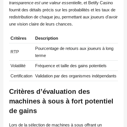
transparence est une valeur essentielle
, et Betify Casino
fournit des détails précis sur les probabilités et les taux de
redistribution de chaque jeu, permettant aux joueurs d’avoir
une vision claire de leurs chances.
Critères
Description
Pourcentage de retours aux joueurs à long
RTP
terme
Volatilité
Fréquence et taille des gains potentiels
Certification
Validation par des organismes indépendants
Critères d’évaluation des
machines à sous à fort potentiel
de gains
Lors de la sélection de machines à sous offrant un