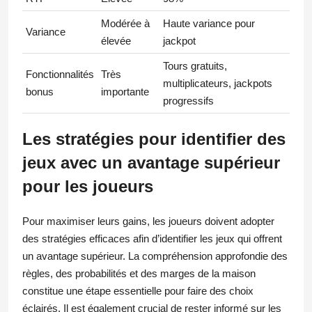
Modérée à
Haute variance pour
Variance
élevée
jackpot
Tours gratuits,
Fonctionnalités
Très
multiplicateurs, jackpots
bonus
importante
progressifs
Les stratégies pour identifier des
jeux avec un avantage supérieur
pour les joueurs
Pour maximiser leurs gains, les joueurs doivent adopter
des stratégies efficaces afin d’identifier les jeux qui offrent
un avantage supérieur. La compréhension approfondie des
règles, des probabilités et des marges de la maison
constitue une étape essentielle pour faire des choix
éclairés. Il est également crucial de rester informé sur les