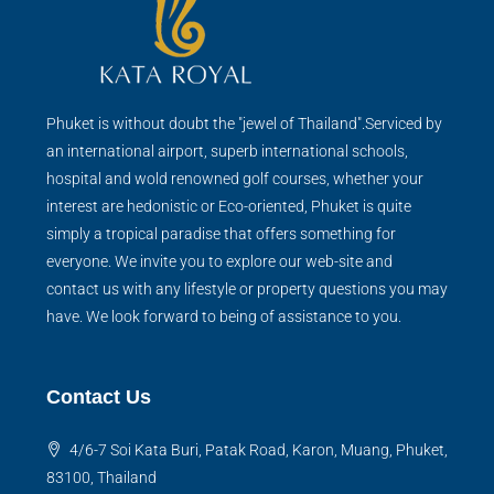
Phuket is without doubt the "jewel of Thailand".Serviced by
an international airport, superb international schools,
hospital and wold renowned golf courses, whether your
interest are hedonistic or Eco-oriented, Phuket is quite
simply a tropical paradise that offers something for
everyone. We invite you to explore our web-site and
contact us with any lifestyle or property questions you may
have. We look forward to being of assistance to you.
Contact Us
4/6-7 Soi Kata Buri, Patak Road, Karon, Muang, Phuket,
83100, Thailand