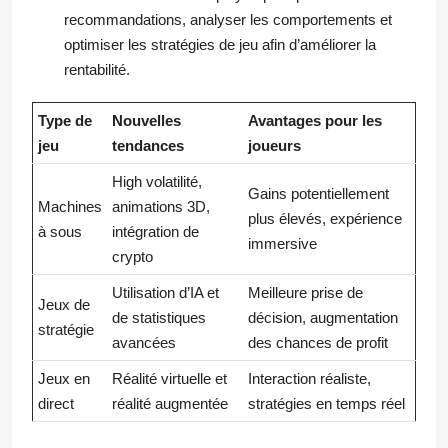
recommandations, analyser les comportements et
optimiser les stratégies de jeu afin d’améliorer la
rentabilité.
Type de
Nouvelles
Avantages pour les
jeu
tendances
joueurs
High volatilité,
Gains potentiellement
Machines
animations 3D,
plus élevés, expérience
à sous
intégration de
immersive
crypto
Utilisation d’IA et
Meilleure prise de
Jeux de
de statistiques
décision, augmentation
stratégie
avancées
des chances de profit
Jeux en
Réalité virtuelle et
Interaction réaliste,
direct
réalité augmentée
stratégies en temps réel