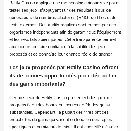
Betify Casino applique une méthodologie rigoureuse pour
tester ses jeux, s’appuyant sur des résultats issus de
générateurs de nombres aléatoires (RNG) certifiés et de
tests externes. Des audits réguliers sont menés par des
organismes indépendants afin de garantir que l’équipement
et les résultats soient justes. Cette transparence permet
aux joueurs de faire confiance à la fiabilité des jeux
proposés et de connaître leur chance réelle de gagner.
Les jeux proposés par Betify Casino offrent-
ils de bonnes opportunités pour décrocher
des gains importants?
Certains jeux de Betify Casino présentent des jackpots
progressifs ou des bonus qui peuvent offrir des gains
substantiels. Cependant, la plupart des titres ont des
probabilités de gains qui varient en fonction des règles
spécifiques et du niveau de mise. Il est conseillé d’étudier