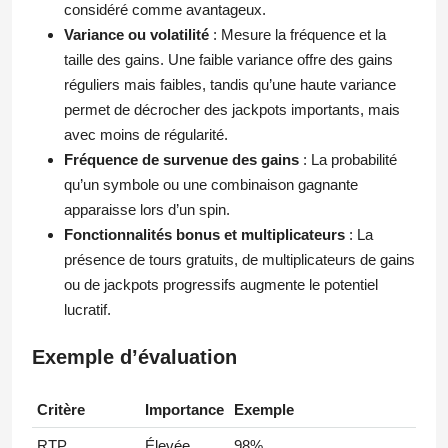
considéré comme avantageux.
Variance ou volatilité
: Mesure la fréquence et la
taille des gains. Une faible variance offre des gains
réguliers mais faibles, tandis qu’une haute variance
permet de décrocher des jackpots importants, mais
avec moins de régularité.
Fréquence de survenue des gains
: La probabilité
qu’un symbole ou une combinaison gagnante
apparaisse lors d’un spin.
Fonctionnalités bonus et multiplicateurs
: La
présence de tours gratuits, de multiplicateurs de gains
ou de jackpots progressifs augmente le potentiel
lucratif.
Exemple d’évaluation
Critère
Importance
Exemple
RTP
Élevée
98%