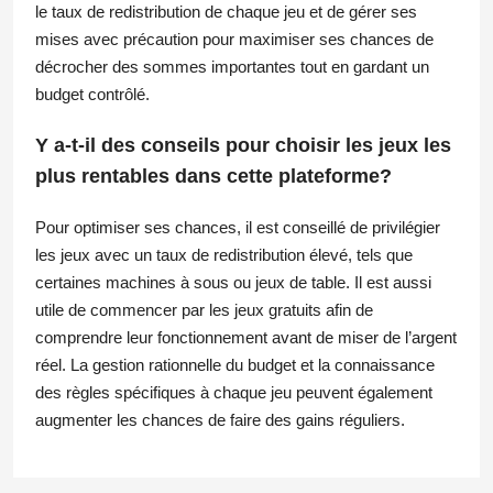
le taux de redistribution de chaque jeu et de gérer ses
mises avec précaution pour maximiser ses chances de
décrocher des sommes importantes tout en gardant un
budget contrôlé.
Y a-t-il des conseils pour choisir les jeux les
plus rentables dans cette plateforme?
Pour optimiser ses chances, il est conseillé de privilégier
les jeux avec un taux de redistribution élevé, tels que
certaines machines à sous ou jeux de table. Il est aussi
utile de commencer par les jeux gratuits afin de
comprendre leur fonctionnement avant de miser de l’argent
réel. La gestion rationnelle du budget et la connaissance
des règles spécifiques à chaque jeu peuvent également
augmenter les chances de faire des gains réguliers.