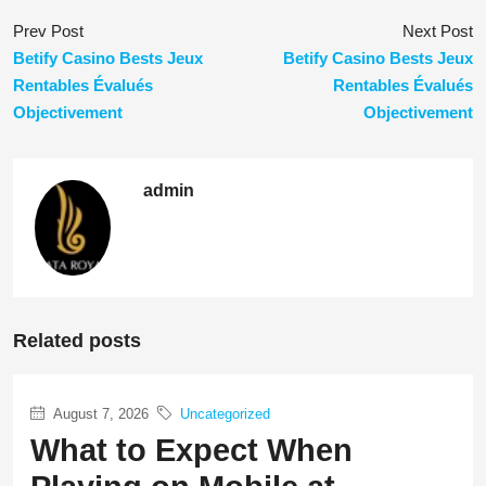
Prev Post
Next Post
Betify Casino Bests Jeux
Betify Casino Bests Jeux
Rentables Évalués
Rentables Évalués
Objectivement
Objectivement
admin
Related posts
August 7, 2026
Uncategorized
What to Expect When