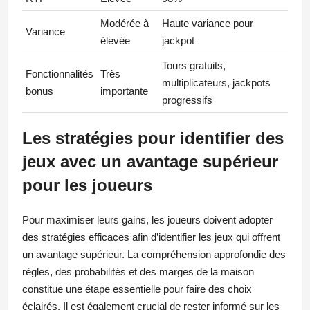
Modérée à
Haute variance pour
Variance
élevée
jackpot
Tours gratuits,
Fonctionnalités
Très
multiplicateurs, jackpots
bonus
importante
progressifs
Les stratégies pour identifier des
jeux avec un avantage supérieur
pour les joueurs
Pour maximiser leurs gains, les joueurs doivent adopter
des stratégies efficaces afin d’identifier les jeux qui offrent
un avantage supérieur. La compréhension approfondie des
règles, des probabilités et des marges de la maison
constitue une étape essentielle pour faire des choix
éclairés. Il est également crucial de rester informé sur les