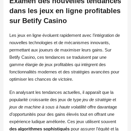
Examen des nouvelles tendances
dans les jeux en ligne profitables
sur Betify Casino
Les jeux en ligne évoluent rapidement avec l’intégration de
nouvelles technologies et de mécanismes innovants,
permettant aux joueurs de maximiser leurs gains. Sur
Betify Casino, ces tendances se traduisent par une
gamme élargie de jeux profitables qui intègrent des
fonctionnalités modernes et des stratégies avancées pour
optimiser les chances de victoire.
En analysant les tendances actuelles, il apparaît que la
popularité croissante des jeux de type
jeu de stratégie
et
jeux de machine à sous à haute volatilité
offre davantage
d’opportunités pour des gains élevés tout en offrant une
expérience ludique améliorée. Ces jeux utilisent souvent
des algorithmes sophistiqués
pour assurer l’équité et la