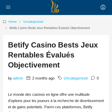
Home
Uncategorized
Betify Casino Bests Jeux Rentables Évalués Objectivement
Betify Casino Bests Jeux
Rentables Évalués
Objectivement
by
admin
2 months ago
Uncategorized
0
Le monde des casinos en ligne offre une multitude
d’options pour les joueurs à la recherche de divertissement
et de gains potentiels. Parmi ces plateformes, Betify