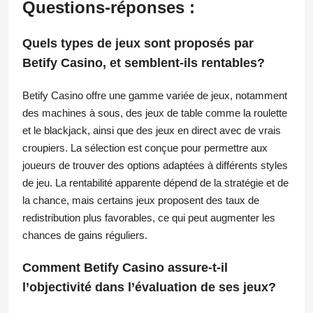
Questions-réponses :
Quels types de jeux sont proposés par
Betify Casino, et semblent-ils rentables?
Betify Casino offre une gamme variée de jeux, notamment
des machines à sous, des jeux de table comme la roulette
et le blackjack, ainsi que des jeux en direct avec de vrais
croupiers. La sélection est conçue pour permettre aux
joueurs de trouver des options adaptées à différents styles
de jeu. La rentabilité apparente dépend de la stratégie et de
la chance, mais certains jeux proposent des taux de
redistribution plus favorables, ce qui peut augmenter les
chances de gains réguliers.
Comment Betify Casino assure-t-il
l’objectivité dans l’évaluation de ses jeux?