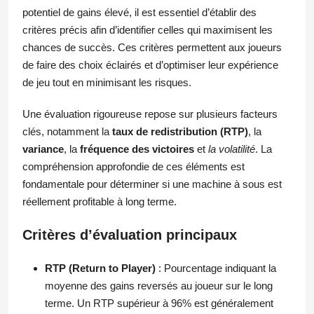
potentiel de gains élevé, il est essentiel d’établir des
critères précis afin d’identifier celles qui maximisent les
chances de succès. Ces critères permettent aux joueurs
de faire des choix éclairés et d’optimiser leur expérience
de jeu tout en minimisant les risques.
Une évaluation rigoureuse repose sur plusieurs facteurs
clés, notamment la
taux de redistribution (RTP)
, la
variance
, la
fréquence des victoires
et
la volatilité
. La
compréhension approfondie de ces éléments est
fondamentale pour déterminer si une machine à sous est
réellement profitable à long terme.
Critères d’évaluation principaux
RTP (Return to Player)
: Pourcentage indiquant la
moyenne des gains reversés au joueur sur le long
terme. Un RTP supérieur à 96% est généralement