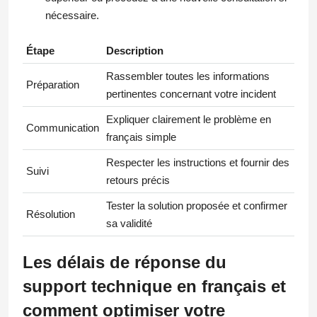
nécessaire.
Étape
Description
Rassembler toutes les informations
Préparation
pertinentes concernant votre incident
Expliquer clairement le problème en
Communication
français simple
Respecter les instructions et fournir des
Suivi
retours précis
Tester la solution proposée et confirmer
Résolution
sa validité
Les délais de réponse du
support technique en français et
comment optimiser votre