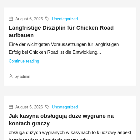
August 6, 2026
Uncategorized
Langfristige Disziplin für Chicken Road
aufbauen
Eine der wichtigsten Voraussetzungen für langfristigen
Erfolg bei Chicken Road ist die Entwicklung...
Continue reading
by admin
August 5, 2026
Uncategorized
Jak kasyna obsługują duże wygrane na
kontach graczy
obsługa dużych wygranych w kasynach to kluczowy aspekt