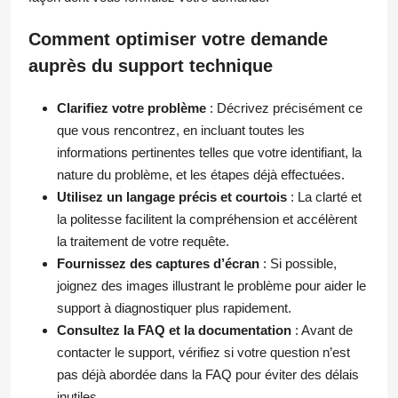
Comment optimiser votre demande
auprès du support technique
Clarifiez votre problème
: Décrivez précisément ce
que vous rencontrez, en incluant toutes les
informations pertinentes telles que votre identifiant, la
nature du problème, et les étapes déjà effectuées.
Utilisez un langage précis et courtois
: La clarté et
la politesse facilitent la compréhension et accélèrent
la traitement de votre requête.
Fournissez des captures d’écran
: Si possible,
joignez des images illustrant le problème pour aider le
support à diagnostiquer plus rapidement.
Consultez la FAQ et la documentation
: Avant de
contacter le support, vérifiez si votre question n’est
pas déjà abordée dans la FAQ pour éviter des délais
inutiles.