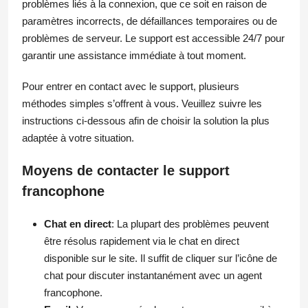
problèmes liés à la connexion, que ce soit en raison de
paramètres incorrects, de défaillances temporaires ou de
problèmes de serveur. Le support est accessible 24/7 pour
garantir une assistance immédiate à tout moment.
Pour entrer en contact avec le support, plusieurs
méthodes simples s’offrent à vous. Veuillez suivre les
instructions ci-dessous afin de choisir la solution la plus
adaptée à votre situation.
Moyens de contacter le support
francophone
Chat en direct
: La plupart des problèmes peuvent
être résolus rapidement via le chat en direct
disponible sur le site. Il suffit de cliquer sur l’icône de
chat pour discuter instantanément avec un agent
francophone.