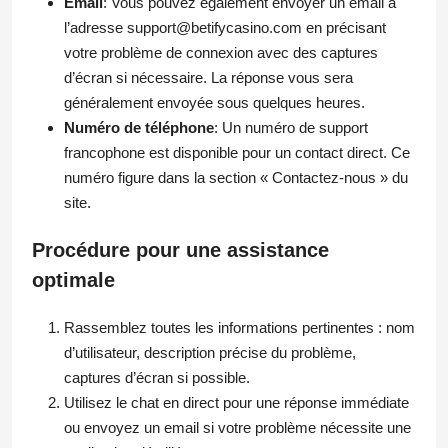
Email
: Vous pouvez également envoyer un email à
l’adresse support@betifycasino.com en précisant
votre problème de connexion avec des captures
d’écran si nécessaire. La réponse vous sera
généralement envoyée sous quelques heures.
Numéro de téléphone
: Un numéro de support
francophone est disponible pour un contact direct. Ce
numéro figure dans la section « Contactez-nous » du
site.
Procédure pour une assistance
optimale
Rassemblez toutes les informations pertinentes : nom
d’utilisateur, description précise du problème,
captures d’écran si possible.
Utilisez le chat en direct pour une réponse immédiate
ou envoyez un email si votre problème nécessite une