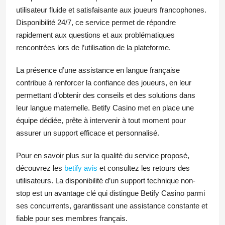
utilisateur fluide et satisfaisante aux joueurs francophones.
Disponibilité 24/7, ce service permet de répondre
rapidement aux questions et aux problématiques
rencontrées lors de l’utilisation de la plateforme.
La présence d’une assistance en langue française
contribue à renforcer la confiance des joueurs, en leur
permettant d’obtenir des conseils et des solutions dans
leur langue maternelle. Betify Casino met en place une
équipe dédiée, prête à intervenir à tout moment pour
assurer un support efficace et personnalisé.
Pour en savoir plus sur la qualité du service proposé,
découvrez les
betify avis
et consultez les retours des
utilisateurs. La disponibilité d’un support technique non-
stop est un avantage clé qui distingue Betify Casino parmi
ses concurrents, garantissant une assistance constante et
fiable pour ses membres français.