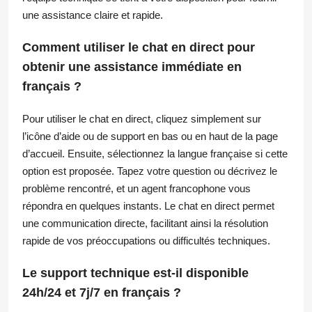
une assistance claire et rapide.
Comment utiliser le chat en direct pour
obtenir une assistance immédiate en
français ?
Pour utiliser le chat en direct, cliquez simplement sur
l’icône d’aide ou de support en bas ou en haut de la page
d’accueil. Ensuite, sélectionnez la langue française si cette
option est proposée. Tapez votre question ou décrivez le
problème rencontré, et un agent francophone vous
répondra en quelques instants. Le chat en direct permet
une communication directe, facilitant ainsi la résolution
rapide de vos préoccupations ou difficultés techniques.
Le support technique est-il disponible
24h/24 et 7j/7 en français ?