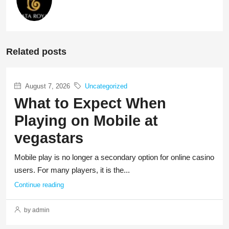
Related posts
August 7, 2026
Uncategorized
What to Expect When
Playing on Mobile at
vegastars
Mobile play is no longer a secondary option for online casino
users. For many players, it is the...
Continue reading
by admin