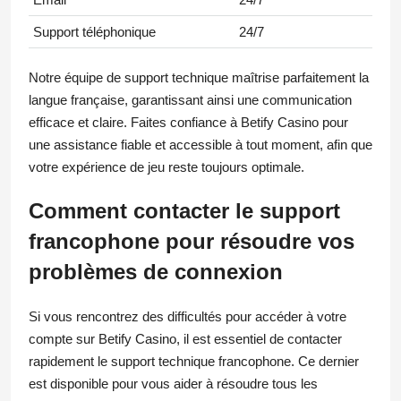
Support téléphonique
24/7
Notre équipe de support technique maîtrise parfaitement la
langue française, garantissant ainsi une communication
efficace et claire. Faites confiance à Betify Casino pour
une assistance fiable et accessible à tout moment, afin que
votre expérience de jeu reste toujours optimale.
Comment contacter le support
francophone pour résoudre vos
problèmes de connexion
Si vous rencontrez des difficultés pour accéder à votre
compte sur Betify Casino, il est essentiel de contacter
rapidement le support technique francophone. Ce dernier
est disponible pour vous aider à résoudre tous les