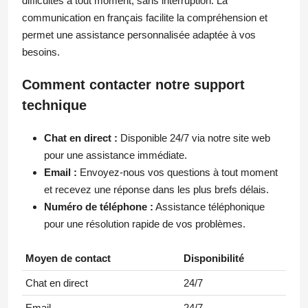
difficultés à tout moment, sans interruption. La
communication en français facilite la compréhension et
permet une assistance personnalisée adaptée à vos
besoins.
Comment contacter notre support
technique
Chat en direct :
Disponible 24/7 via notre site web
pour une assistance immédiate.
Email :
Envoyez-nous vos questions à tout moment
et recevez une réponse dans les plus brefs délais.
Numéro de téléphone :
Assistance téléphonique
pour une résolution rapide de vos problèmes.
Moyen de contact
Disponibilité
Chat en direct
24/7
Email
24/7