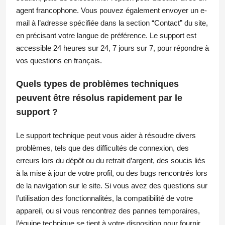
agent francophone. Vous pouvez également envoyer un e-
mail à l’adresse spécifiée dans la section “Contact” du site,
en précisant votre langue de préférence. Le support est
accessible 24 heures sur 24, 7 jours sur 7, pour répondre à
vos questions en français.
Quels types de problèmes techniques
peuvent être résolus rapidement par le
support ?
Le support technique peut vous aider à résoudre divers
problèmes, tels que des difficultés de connexion, des
erreurs lors du dépôt ou du retrait d’argent, des soucis liés
à la mise à jour de votre profil, ou des bugs rencontrés lors
de la navigation sur le site. Si vous avez des questions sur
l’utilisation des fonctionnalités, la compatibilité de votre
appareil, ou si vous rencontrez des pannes temporaires,
l’équipe technique se tient à votre disposition pour fournir