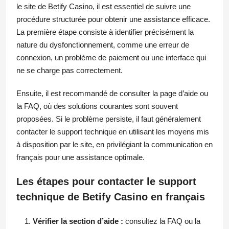
le site de Betify Casino, il est essentiel de suivre une
procédure structurée pour obtenir une assistance efficace.
La première étape consiste à identifier précisément la
nature du dysfonctionnement, comme une erreur de
connexion, un problème de paiement ou une interface qui
ne se charge pas correctement.
Ensuite, il est recommandé de consulter la page d’aide ou
la FAQ, où des solutions courantes sont souvent
proposées. Si le problème persiste, il faut généralement
contacter le support technique en utilisant les moyens mis
à disposition par le site, en privilégiant la communication en
français pour une assistance optimale.
Les étapes pour contacter le support
technique de Betify Casino en français
Vérifier la section d’aide :
consultez la FAQ ou la