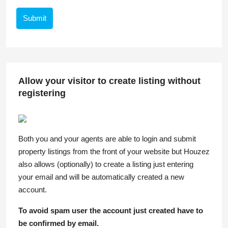
Submit
Allow your visitor to create listing without
registering
Both you and your agents are able to login and submit
property listings from the front of your website but Houzez
also allows (optionally) to create a listing just entering
your email and will be automatically created a new
account.
To avoid spam user the account just created have to
be confirmed by email.