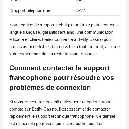
Support téléphonique
24/7
Notre équipe de support technique maîtrise parfaitement la
langue française, garantissant ainsi une communication
efficace et claire. Faites confiance à Betify Casino pour
une assistance fiable et accessible à tout moment, afin que
votre expérience de jeu reste toujours optimale.
Comment contacter le support
francophone pour résoudre vos
problèmes de connexion
Si vous rencontrez des difficultés pour accéder à votre
compte sur Betify Casino, il est essentiel de contacter
rapidement le support technique francophone. Ce dernier
est disponible pour vous aider à résoudre tous les