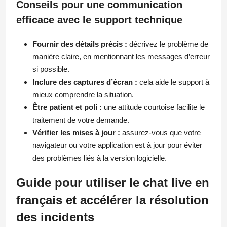
Conseils pour une communication
efficace avec le support technique
Fournir des détails précis :
décrivez le problème de
manière claire, en mentionnant les messages d’erreur
si possible.
Inclure des captures d’écran :
cela aide le support à
mieux comprendre la situation.
Être patient et poli :
une attitude courtoise facilite le
traitement de votre demande.
Vérifier les mises à jour :
assurez-vous que votre
navigateur ou votre application est à jour pour éviter
des problèmes liés à la version logicielle.
Guide pour utiliser le chat live en
français et accélérer la résolution
des incidents