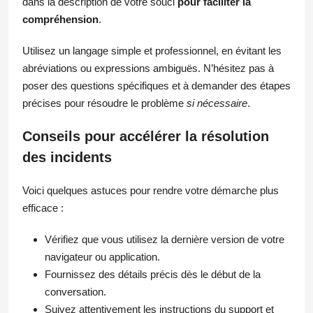
dans la description de votre souci
pour faciliter la
compréhension
.
Utilisez un langage simple et professionnel, en évitant les
abréviations ou expressions ambiguës. N’hésitez pas à
poser des questions spécifiques et à demander des étapes
précises pour résoudre le problème
si nécessaire
.
Conseils pour accélérer la résolution
des incidents
Voici quelques astuces pour rendre votre démarche plus
efficace :
Vérifiez que vous utilisez la dernière version de votre
navigateur ou application.
Fournissez des détails précis dès le début de la
conversation.
Suivez attentivement les instructions du support et