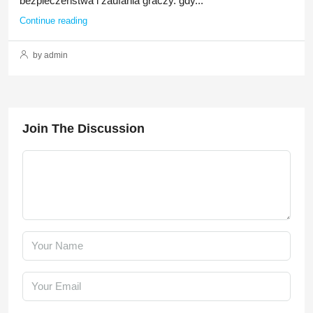
bezpieczeństwa i zaufania graczy. gdy...
Continue reading
by admin
Join The Discussion