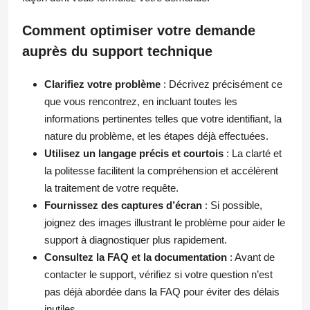
Comment optimiser votre demande
auprès du support technique
Clarifiez votre problème
: Décrivez précisément ce
que vous rencontrez, en incluant toutes les
informations pertinentes telles que votre identifiant, la
nature du problème, et les étapes déjà effectuées.
Utilisez un langage précis et courtois
: La clarté et
la politesse facilitent la compréhension et accélèrent
la traitement de votre requête.
Fournissez des captures d’écran
: Si possible,
joignez des images illustrant le problème pour aider le
support à diagnostiquer plus rapidement.
Consultez la FAQ et la documentation
: Avant de
contacter le support, vérifiez si votre question n’est
pas déjà abordée dans la FAQ pour éviter des délais
inutiles.