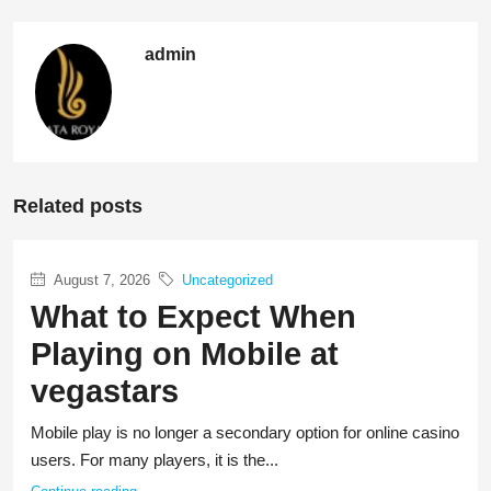
admin
Related posts
August 7, 2026
Uncategorized
What to Expect When
Playing on Mobile at
vegastars
Mobile play is no longer a secondary option for online casino
users. For many players, it is the...