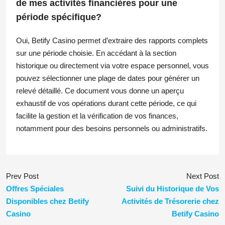
de mes activités financières pour une
période spécifique?
Oui, Betify Casino permet d’extraire des rapports complets
sur une période choisie. En accédant à la section
historique ou directement via votre espace personnel, vous
pouvez sélectionner une plage de dates pour générer un
relevé détaillé. Ce document vous donne un aperçu
exhaustif de vos opérations durant cette période, ce qui
facilite la gestion et la vérification de vos finances,
notamment pour des besoins personnels ou administratifs.
Prev Post
Next Post
Offres Spéciales
Suivi du Historique de Vos
Disponibles chez Betify
Activités de Trésorerie chez
Casino
Betify Casino