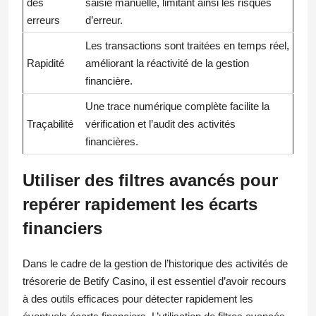
des
saisie manuelle, limitant ainsi les risques
erreurs
d’erreur.
Les transactions sont traitées en temps réel,
Rapidité
améliorant la réactivité de la gestion
financière.
Une trace numérique complète facilite la
Traçabilité
vérification et l’audit des activités
financières.
Utiliser des filtres avancés pour
repérer rapidement les écarts
financiers
Dans le cadre de la gestion de l’historique des activités de
trésorerie de Betify Casino, il est essentiel d’avoir recours
à des outils efficaces pour détecter rapidement les