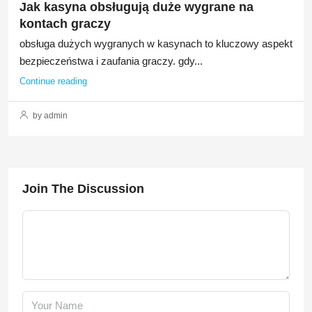
Jak kasyna obsługują duże wygrane na
kontach graczy
obsługa dużych wygranych w kasynach to kluczowy aspekt
bezpieczeństwa i zaufania graczy. gdy...
Continue reading
by admin
Join The Discussion