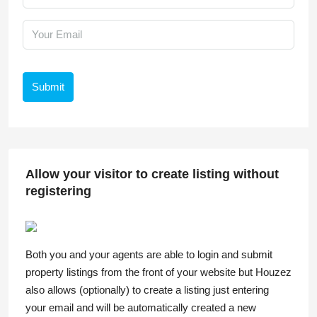
Submit
Allow your visitor to create listing without
registering
Both you and your agents are able to login and submit
property listings from the front of your website but Houzez
also allows (optionally) to create a listing just entering
your email and will be automatically created a new