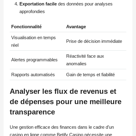
Exportation facile
des données pour analyses
approfondies
Fonctionnalité
Avantage
Visualisation en temps
Prise de décision immédiate
réel
Réactivité face aux
Alertes programmables
anomalies
Rapports automatisés
Gain de temps et fiabilité
Analyser les flux de revenus et
de dépenses pour une meilleure
transparence
Une gestion efficace des finances dans le cadre d’un
casino en ligne comme Betify Casino nécessite une