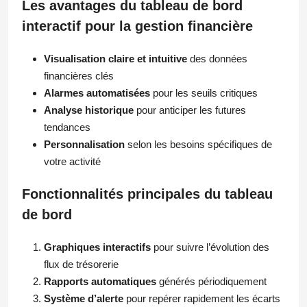
Les avantages du tableau de bord
interactif pour la gestion financière
Visualisation claire et intuitive
des données
financières clés
Alarmes automatisées
pour les seuils critiques
Analyse historique
pour anticiper les futures
tendances
Personnalisation
selon les besoins spécifiques de
votre activité
Fonctionnalités principales du tableau
de bord
Graphiques interactifs
pour suivre l’évolution des
flux de trésorerie
Rapports automatiques
générés périodiquement
Système d’alerte
pour repérer rapidement les écarts