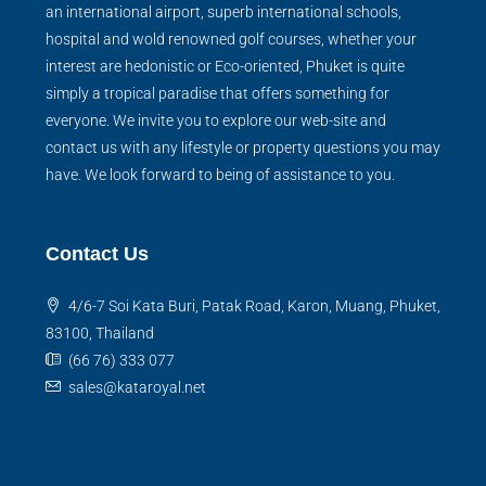
an international airport, superb international schools,
hospital and wold renowned golf courses, whether your
interest are hedonistic or Eco-oriented, Phuket is quite
simply a tropical paradise that offers something for
everyone. We invite you to explore our web-site and
contact us with any lifestyle or property questions you may
have. We look forward to being of assistance to you.
Contact Us
4/6-7 Soi Kata Buri, Patak Road, Karon, Muang, Phuket,
83100, Thailand
(66 76) 333 077
sales@kataroyal.net