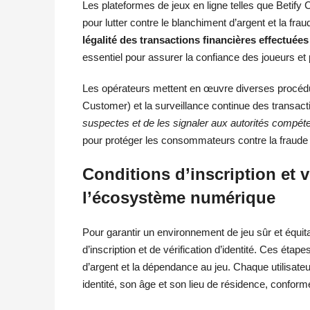
Les plateformes de jeux en ligne telles que Betify 
pour lutter contre le blanchiment d’argent et la fra
légalité des transactions financières effectuées
essentiel pour assurer la confiance des joueurs et pr
Les opérateurs mettent en œuvre diverses procédu
Customer) et la surveillance continue des transac
suspectes et de les signaler aux autorités compét
pour protéger les consommateurs contre la fraude e
Conditions d’inscription et vé
l’écosystème numérique
Pour garantir un environnement de jeu sûr et équit
d’inscription et de vérification d’identité. Ces étap
d’argent et la dépendance au jeu. Chaque utilisateu
identité, son âge et son lieu de résidence, conformé