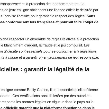
la transparence et la protection des consommateurs. La
es de jeux en ligne obtiennent une licence officielle délivrée par
 supervise l’activité pour garantir le respect des règles.
Sans
 pas conforme aux lois françaises et pourrait faire l’objet de
no doit respecter un ensemble de règles relatives à la protection
e blanchiment d’argent, la fraude et le jeu compulsif.
Les
ion d’identité sont essentiels pour se conformer à la législation,
s à risque et à garantir un environnement de jeu responsable.
ielles : garantir la légalité de la
 en ligne comme Betify Casino, il est essentiel qu’elle détienne
ssaires. Ces certifications sont délivrées par des autorités
ur respecte les normes légales en vigueur dans le pays ou la
 officielle garantit que la plateforme fonctionne dans le