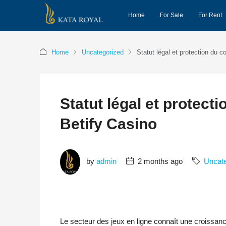
Home
For Sale
For Rent
Home
Uncategorized
Statut légal et protection du
Statut légal et protec
Betify Casino
by
admin
2 months ago
Uncate
Le secteur des jeux en ligne connaît une croissanc