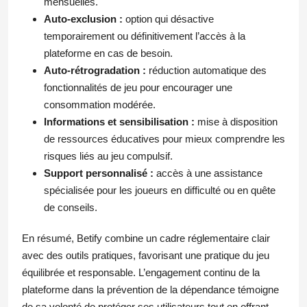
mensuelles.
Auto-exclusion :
option qui désactive
temporairement ou définitivement l’accès à la
plateforme en cas de besoin.
Auto-rétrogradation :
réduction automatique des
fonctionnalités de jeu pour encourager une
consommation modérée.
Informations et sensibilisation :
mise à disposition
de ressources éducatives pour mieux comprendre les
risques liés au jeu compulsif.
Support personnalisé :
accès à une assistance
spécialisée pour les joueurs en difficulté ou en quête
de conseils.
En résumé, Betify combine un cadre réglementaire clair
avec des outils pratiques, favorisant une pratique du jeu
équilibrée et responsable. L’engagement continu de la
plateforme dans la prévention de la dépendance témoigne
de sa volonté de protéger ses utilisateurs tout en offrant