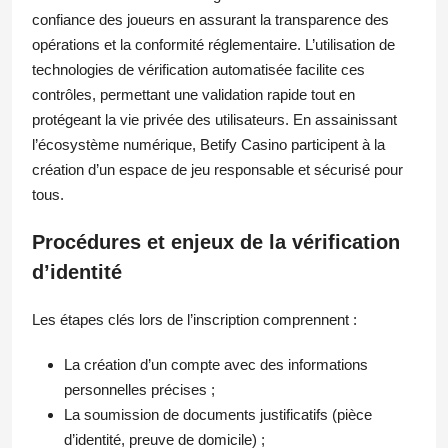
confiance des joueurs en assurant la transparence des
opérations et la conformité réglementaire. L’utilisation de
technologies de vérification automatisée facilite ces
contrôles, permettant une validation rapide tout en
protégeant la vie privée des utilisateurs. En assainissant
l’écosystème numérique, Betify Casino participent à la
création d’un espace de jeu responsable et sécurisé pour
tous.
Procédures et enjeux de la vérification
d’identité
Les étapes clés lors de l’inscription comprennent :
La création d’un compte avec des informations
personnelles précises ;
La soumission de documents justificatifs (pièce
d’identité, preuve de domicile) ;