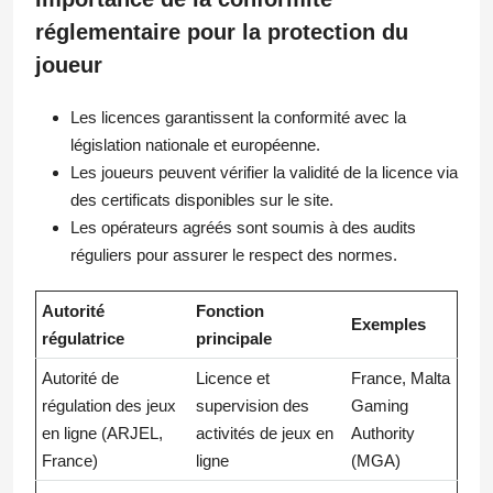
réglementaire pour la protection du
joueur
Les licences garantissent la conformité avec la
législation nationale et européenne.
Les joueurs peuvent vérifier la validité de la licence via
des certificats disponibles sur le site.
Les opérateurs agréés sont soumis à des audits
réguliers pour assurer le respect des normes.
Autorité
Fonction
Exemples
régulatrice
principale
Autorité de
Licence et
France, Malta
régulation des jeux
supervision des
Gaming
en ligne (ARJEL,
activités de jeux en
Authority
France)
ligne
(MGA)