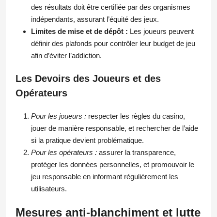
des résultats doit être certifiée par des organismes
indépendants, assurant l’équité des jeux.
Limites de mise et de dépôt :
Les joueurs peuvent
définir des plafonds pour contrôler leur budget de jeu
afin d’éviter l’addiction.
Les Devoirs des Joueurs et des
Opérateurs
Pour les joueurs :
respecter les règles du casino,
jouer de manière responsable, et rechercher de l’aide
si la pratique devient problématique.
Pour les opérateurs :
assurer la transparence,
protéger les données personnelles, et promouvoir le
jeu responsable en informant régulièrement les
utilisateurs.
Mesures anti-blanchiment et lutte