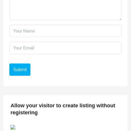
Submit
Allow your visitor to create listing without
registering