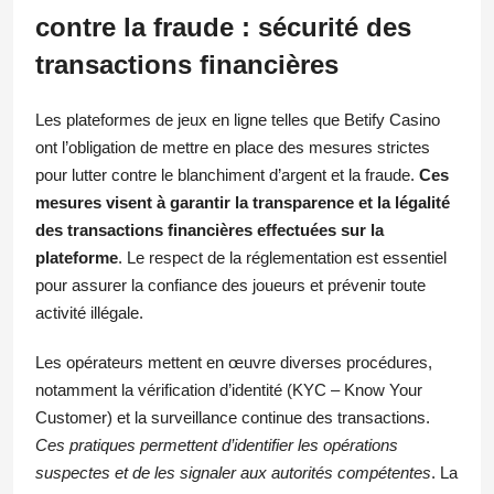
contre la fraude : sécurité des
transactions financières
Les plateformes de jeux en ligne telles que Betify Casino
ont l’obligation de mettre en place des mesures strictes
pour lutter contre le blanchiment d’argent et la fraude.
Ces
mesures visent à garantir la transparence et la légalité
des transactions financières effectuées sur la
plateforme
. Le respect de la réglementation est essentiel
pour assurer la confiance des joueurs et prévenir toute
activité illégale.
Les opérateurs mettent en œuvre diverses procédures,
notamment la vérification d’identité (KYC – Know Your
Customer) et la surveillance continue des transactions.
Ces pratiques permettent d’identifier les opérations
suspectes et de les signaler aux autorités compétentes
. La