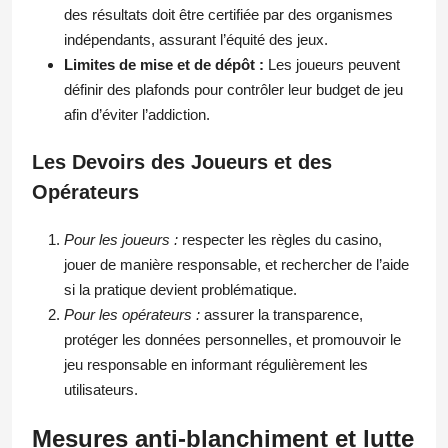
des résultats doit être certifiée par des organismes
indépendants, assurant l’équité des jeux.
Limites de mise et de dépôt :
Les joueurs peuvent
définir des plafonds pour contrôler leur budget de jeu
afin d’éviter l’addiction.
Les Devoirs des Joueurs et des
Opérateurs
Pour les joueurs :
respecter les règles du casino,
jouer de manière responsable, et rechercher de l’aide
si la pratique devient problématique.
Pour les opérateurs :
assurer la transparence,
protéger les données personnelles, et promouvoir le
jeu responsable en informant régulièrement les
utilisateurs.
Mesures anti-blanchiment et lutte