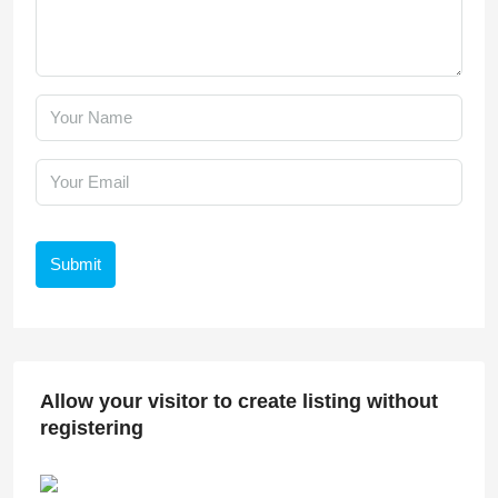
Submit
Allow your visitor to create listing without
registering