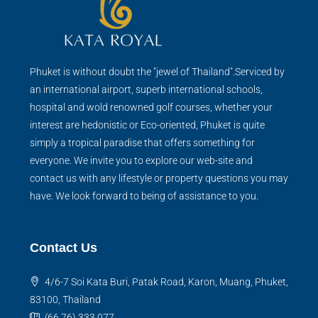
Phuket is without doubt the "jewel of Thailand".Serviced by
an international airport, superb international schools,
hospital and wold renowned golf courses, whether your
interest are hedonistic or Eco-oriented, Phuket is quite
simply a tropical paradise that offers something for
everyone. We invite you to explore our web-site and
contact us with any lifestyle or property questions you may
have. We look forward to being of assistance to you.
Contact Us
4/6-7 Soi Kata Buri, Patak Road, Karon, Muang, Phuket,
83100, Thailand
(66 76) 333 077