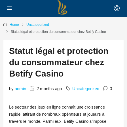
Home
Uncategorized
Statut légal et protection du consommateur chez Betify Casino
Statut légal et protection
du consommateur chez
Betify Casino
by
admin
2 months ago
Uncategorized
0
Le secteur des jeux en ligne connaît une croissance
rapide, attirant de nombreux opérateurs et joueurs à
travers le monde. Parmi eux, Betify Casino s’impose