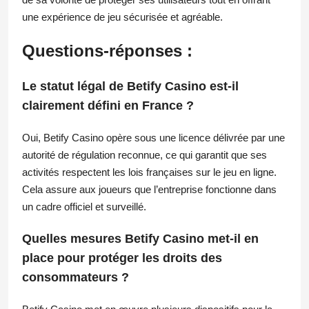
une expérience de jeu sécurisée et agréable.
Questions-réponses :
Le statut légal de Betify Casino est-il
clairement défini en France ?
Oui, Betify Casino opère sous une licence délivrée par une
autorité de régulation reconnue, ce qui garantit que ses
activités respectent les lois françaises sur le jeu en ligne.
Cela assure aux joueurs que l’entreprise fonctionne dans
un cadre officiel et surveillé.
Quelles mesures Betify Casino met-il en
place pour protéger les droits des
consommateurs ?