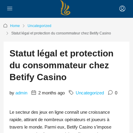
Home
Uncategorized
Statut légal et protection du consommateur chez Betify Casino
Statut légal et protection
du consommateur chez
Betify Casino
by
admin
2 months ago
Uncategorized
0
Le secteur des jeux en ligne connaît une croissance
rapide, attirant de nombreux opérateurs et joueurs à
travers le monde. Parmi eux, Betify Casino s’impose