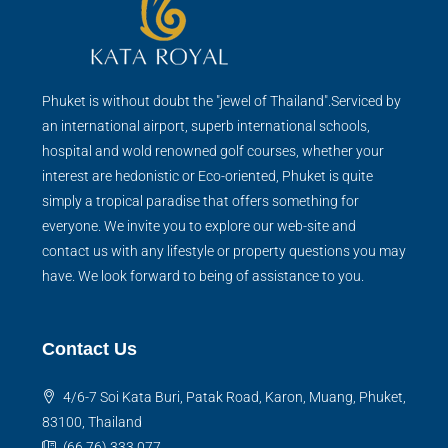
Phuket is without doubt the "jewel of Thailand".Serviced by
an international airport, superb international schools,
hospital and wold renowned golf courses, whether your
interest are hedonistic or Eco-oriented, Phuket is quite
simply a tropical paradise that offers something for
everyone. We invite you to explore our web-site and
contact us with any lifestyle or property questions you may
have. We look forward to being of assistance to you.
Contact Us
4/6-7 Soi Kata Buri, Patak Road, Karon, Muang, Phuket,
83100, Thailand
(66 76) 333 077