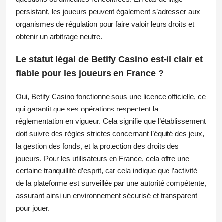
persistant, les joueurs peuvent également s’adresser aux
organismes de régulation pour faire valoir leurs droits et
obtenir un arbitrage neutre.
Le statut légal de Betify Casino est-il clair et
fiable pour les joueurs en France ?
Oui, Betify Casino fonctionne sous une licence officielle, ce
qui garantit que ses opérations respectent la
réglementation en vigueur. Cela signifie que l’établissement
doit suivre des règles strictes concernant l’équité des jeux,
la gestion des fonds, et la protection des droits des
joueurs. Pour les utilisateurs en France, cela offre une
certaine tranquillité d’esprit, car cela indique que l’activité
de la plateforme est surveillée par une autorité compétente,
assurant ainsi un environnement sécurisé et transparent
pour jouer.