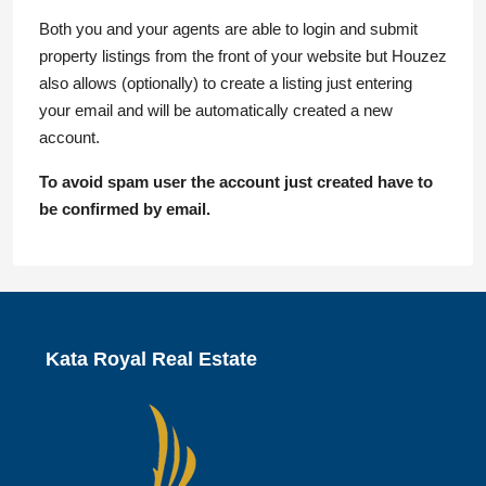
Both you and your agents are able to login and submit
property listings from the front of your website but Houzez
also allows (optionally) to create a listing just entering
your email and will be automatically created a new
account.
To avoid spam user the account just created have to
be confirmed by email.
Kata Royal Real Estate