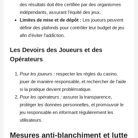
des résultats doit être certifiée par des organismes
indépendants, assurant l’équité des jeux.
Limites de mise et de dépôt :
Les joueurs peuvent
définir des plafonds pour contrôler leur budget de jeu
afin d’éviter l’addiction.
Les Devoirs des Joueurs et des
Opérateurs
Pour les joueurs :
respecter les règles du casino,
jouer de manière responsable, et rechercher de l’aide
si la pratique devient problématique.
Pour les opérateurs :
assurer la transparence,
protéger les données personnelles, et promouvoir le
jeu responsable en informant régulièrement les
utilisateurs.
Mesures anti-blanchiment et lutte