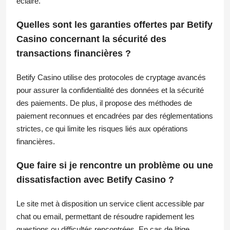
éclairé.
Quelles sont les garanties offertes par Betify
Casino concernant la sécurité des
transactions financières ?
Betify Casino utilise des protocoles de cryptage avancés
pour assurer la confidentialité des données et la sécurité
des paiements. De plus, il propose des méthodes de
paiement reconnues et encadrées par des réglementations
strictes, ce qui limite les risques liés aux opérations
financières.
Que faire si je rencontre un problème ou une
dissatisfaction avec Betify Casino ?
Le site met à disposition un service client accessible par
chat ou email, permettant de résoudre rapidement les
questions ou difficultés rencontrées. En cas de litige