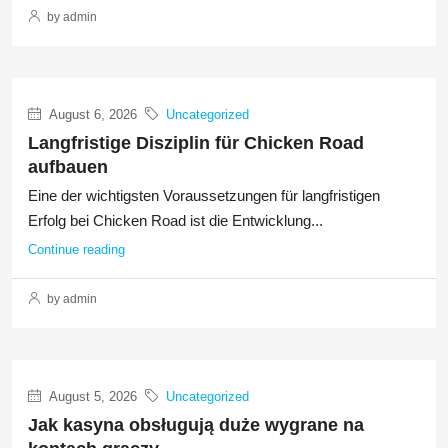
by admin
August 6, 2026
Uncategorized
Langfristige Disziplin für Chicken Road
aufbauen
Eine der wichtigsten Voraussetzungen für langfristigen
Erfolg bei Chicken Road ist die Entwicklung...
Continue reading
by admin
August 5, 2026
Uncategorized
Jak kasyna obsługują duże wygrane na