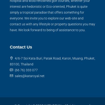
hospital and wold renowned golf courses, whether your
interest are hedonistic or Eco-oriented, Phuket is quite
simply a tropical paradise that offers something for
everyone. We invite you to explore our web-site and
contact us with any lifestyle or property questions you may
have. We look forward to being of assistance to you.
Contact Us
4/6-7 Soi Kata Buri, Patak Road, Karon, Muang, Phuket,
83100, Thailand
(66 76) 333 077
sales@kataroyal.net