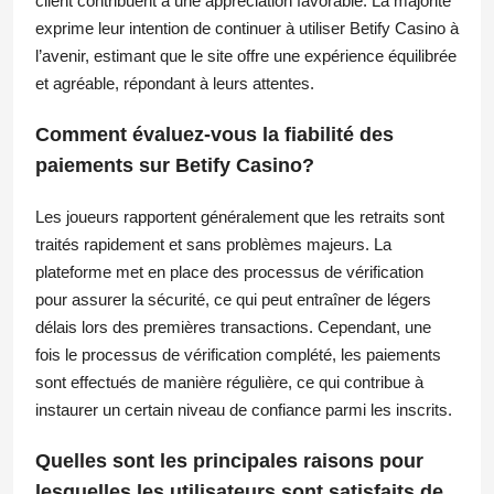
client contribuent à une appréciation favorable. La majorité
exprime leur intention de continuer à utiliser Betify Casino à
l’avenir, estimant que le site offre une expérience équilibrée
et agréable, répondant à leurs attentes.
Comment évaluez-vous la fiabilité des
paiements sur Betify Casino?
Les joueurs rapportent généralement que les retraits sont
traités rapidement et sans problèmes majeurs. La
plateforme met en place des processus de vérification
pour assurer la sécurité, ce qui peut entraîner de légers
délais lors des premières transactions. Cependant, une
fois le processus de vérification complété, les paiements
sont effectués de manière régulière, ce qui contribue à
instaurer un certain niveau de confiance parmi les inscrits.
Quelles sont les principales raisons pour
lesquelles les utilisateurs sont satisfaits de