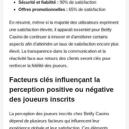
Sécurité et fiabilité :
90% de satisfaction
Offres promotionnelles :
65% de satisfaction
En résumé, même si la majorité des utilisateurs expriment
une satisfaction élevée, il apparaît essentiel pour Betify
Casino de continuer à innover et d’améliorer certains
aspects afin d’atteindre un taux de satisfaction encore plus
élevé. La transparence dans la communication et la
réactivité face aux retours des clients seront clés pour
renforcer la fidélité des joueurs.
Facteurs clés influençant la
perception positive ou négative
des joueurs inscrits
La perception des joueurs inscrits chez Betify Casino
dépend de plusieurs facteurs qui influencent leur
expérience globale et leur satisfaction. Ces éléments