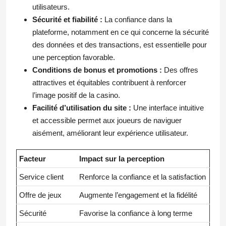
utilisateurs.
Sécurité et fiabilité :
La confiance dans la
plateforme, notamment en ce qui concerne la sécurité
des données et des transactions, est essentielle pour
une perception favorable.
Conditions de bonus et promotions :
Des offres
attractives et équitables contribuent à renforcer
l’image positif de la casino.
Facilité d’utilisation du site :
Une interface intuitive
et accessible permet aux joueurs de naviguer
aisément, améliorant leur expérience utilisateur.
Facteur
Impact sur la perception
Service client
Renforce la confiance et la satisfaction
Offre de jeux
Augmente l’engagement et la fidélité
Sécurité
Favorise la confiance à long terme