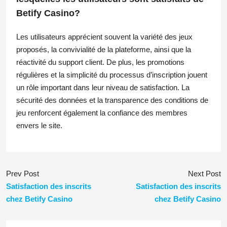
Betify Casino?
Les utilisateurs apprécient souvent la variété des jeux
proposés, la convivialité de la plateforme, ainsi que la
réactivité du support client. De plus, les promotions
régulières et la simplicité du processus d’inscription jouent
un rôle important dans leur niveau de satisfaction. La
sécurité des données et la transparence des conditions de
jeu renforcent également la confiance des membres
envers le site.
Prev Post
Next Post
Satisfaction des inscrits
Satisfaction des inscrits
chez Betify Casino
chez Betify Casino