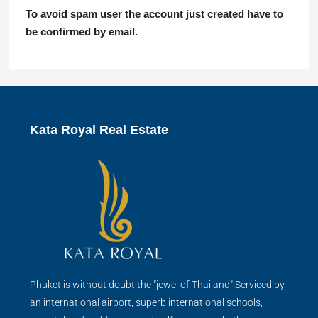
To avoid spam user the account just created have to
be confirmed by email.
Kata Royal Real Estate
Phuket is without doubt the "jewel of Thailand".Serviced by
an international airport, superb international schools,