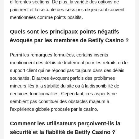
différentes sections. De plus, la variété des options de
paiement et la sécurité des sessions de jeu sont souvent
mentionnées comme points positifs.
Quels sont les principaux points négatifs
évoqués par les membres de Betify Casino ?
Parmi les remarques formulées, certains inscrits
mentionnent des délais de traitement pour les retraits ou le
support client qui ne répond pas toujours dans des délais
souhaités. D’autres évoquent parfois des problèmes
mineurs liés à la stabilité du site ou à la disponibilité de
certaines fonctionnalités. Cependant, ces aspects ne
semblent pas constituer des obstacles majeurs à
l’expérience globale proposée par le casino.
Comment les utilisateurs perçoivent-ils la
sécurité et la fiabilité de Betify Casino ?