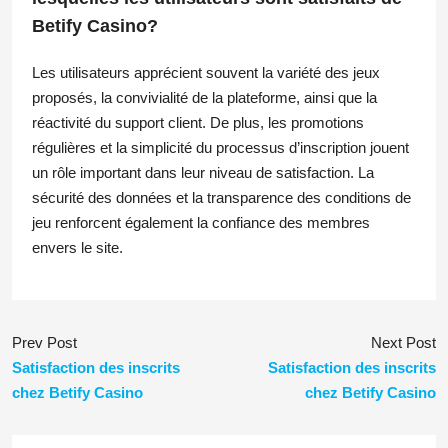
Betify Casino?
Les utilisateurs apprécient souvent la variété des jeux
proposés, la convivialité de la plateforme, ainsi que la
réactivité du support client. De plus, les promotions
régulières et la simplicité du processus d’inscription jouent
un rôle important dans leur niveau de satisfaction. La
sécurité des données et la transparence des conditions de
jeu renforcent également la confiance des membres
envers le site.
Prev Post
Next Post
Satisfaction des inscrits
Satisfaction des inscrits
chez Betify Casino
chez Betify Casino