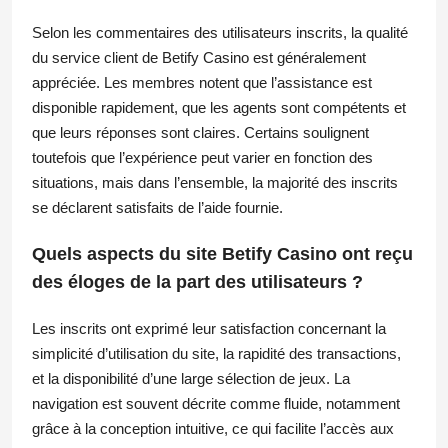
Selon les commentaires des utilisateurs inscrits, la qualité
du service client de Betify Casino est généralement
appréciée. Les membres notent que l’assistance est
disponible rapidement, que les agents sont compétents et
que leurs réponses sont claires. Certains soulignent
toutefois que l’expérience peut varier en fonction des
situations, mais dans l’ensemble, la majorité des inscrits
se déclarent satisfaits de l’aide fournie.
Quels aspects du site Betify Casino ont reçu
des éloges de la part des utilisateurs ?
Les inscrits ont exprimé leur satisfaction concernant la
simplicité d’utilisation du site, la rapidité des transactions,
et la disponibilité d’une large sélection de jeux. La
navigation est souvent décrite comme fluide, notamment
grâce à la conception intuitive, ce qui facilite l’accès aux