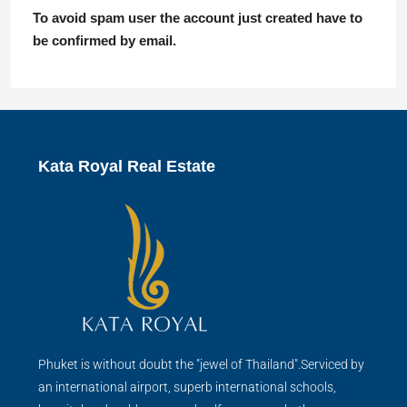
To avoid spam user the account just created have to
be confirmed by email.
Kata Royal Real Estate
Phuket is without doubt the "jewel of Thailand".Serviced by
an international airport, superb international schools,