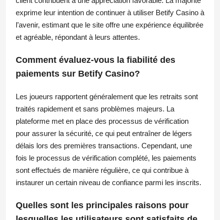
client contribuent à une appréciation favorable. La majorité
exprime leur intention de continuer à utiliser Betify Casino à
l’avenir, estimant que le site offre une expérience équilibrée
et agréable, répondant à leurs attentes.
Comment évaluez-vous la fiabilité des
paiements sur Betify Casino?
Les joueurs rapportent généralement que les retraits sont
traités rapidement et sans problèmes majeurs. La
plateforme met en place des processus de vérification
pour assurer la sécurité, ce qui peut entraîner de légers
délais lors des premières transactions. Cependant, une
fois le processus de vérification complété, les paiements
sont effectués de manière régulière, ce qui contribue à
instaurer un certain niveau de confiance parmi les inscrits.
Quelles sont les principales raisons pour
lesquelles les utilisateurs sont satisfaits de