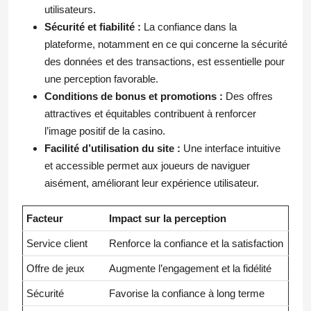
utilisateurs.
Sécurité et fiabilité :
La confiance dans la
plateforme, notamment en ce qui concerne la sécurité
des données et des transactions, est essentielle pour
une perception favorable.
Conditions de bonus et promotions :
Des offres
attractives et équitables contribuent à renforcer
l’image positif de la casino.
Facilité d’utilisation du site :
Une interface intuitive
et accessible permet aux joueurs de naviguer
aisément, améliorant leur expérience utilisateur.
Facteur
Impact sur la perception
Service client
Renforce la confiance et la satisfaction
Offre de jeux
Augmente l’engagement et la fidélité
Sécurité
Favorise la confiance à long terme