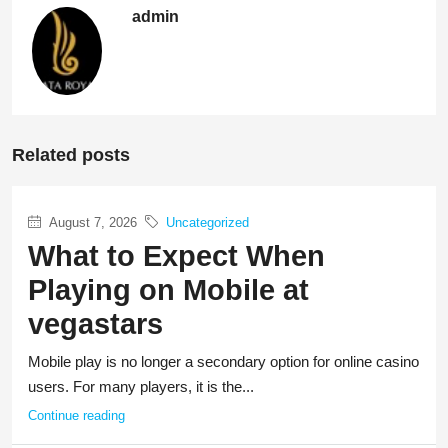
admin
Related posts
August 7, 2026
Uncategorized
What to Expect When
Playing on Mobile at
vegastars
Mobile play is no longer a secondary option for online casino
users. For many players, it is the...
Continue reading