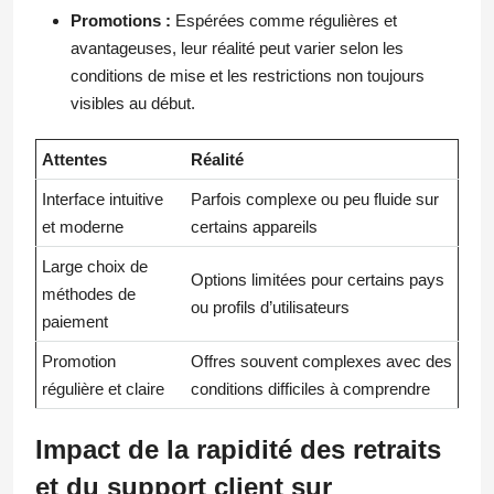
Promotions :
Espérées comme régulières et
avantageuses, leur réalité peut varier selon les
conditions de mise et les restrictions non toujours
visibles au début.
Attentes
Réalité
Interface intuitive
Parfois complexe ou peu fluide sur
et moderne
certains appareils
Large choix de
Options limitées pour certains pays
méthodes de
ou profils d’utilisateurs
paiement
Promotion
Offres souvent complexes avec des
régulière et claire
conditions difficiles à comprendre
Impact de la rapidité des retraits
et du support client sur