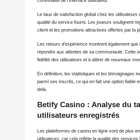
convivialité de l’interface utilisateur.
Le taux de satisfaction global chez les utilisateur
qualité du service fourni. Les joueurs soulignent ré
client et les promotions attractives offertes par la 
Les retours d’expérience montrent également que l
répondre aux attentes de sa communauté. Cette orien
fidélité des utilisateurs et à attirer de nouveaux m
En définitive, les statistiques et les témoignages i
parmi ses inscrits, ce qui en fait une option fiable
delà.
Betify Casino : Analyse du t
utilisateurs enregistrés
Les plateformes de casino en ligne sont de plus en 
utilisateurs, car cela reflète la qualité des services