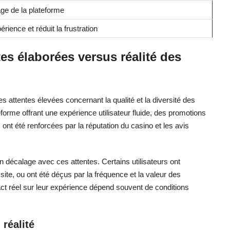
age de la plateforme
érience et réduit la frustration
tes élaborées versus réalité des
es attentes élevées concernant la qualité et la diversité des
rme offrant une expérience utilisateur fluide, des promotions
s ont été renforcées par la réputation du casino et les avis
un décalage avec ces attentes. Certains utilisateurs ont
e site, ou ont été déçus par la fréquence et la valeur des
pact réel sur leur expérience dépend souvent de conditions
 réalité