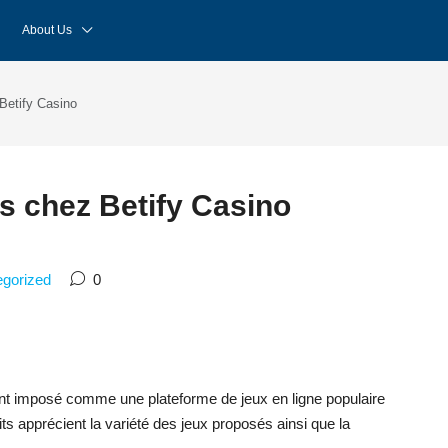
About Us
 Betify Casino
ts chez Betify Casino
gorized
0
nt imposé comme une plateforme de jeux en ligne populaire
ts apprécient la variété des jeux proposés ainsi que la