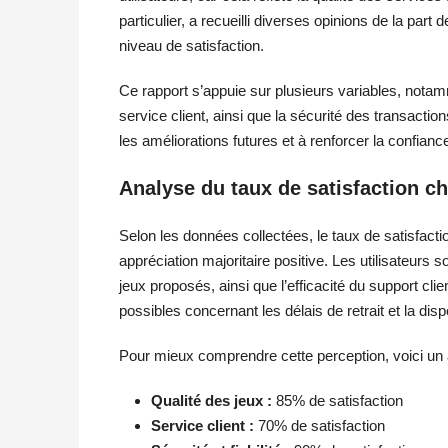
particulier, a recueilli diverses opinions de la part
niveau de satisfaction.
Ce rapport s’appuie sur plusieurs variables, notammen
service client, ainsi que la sécurité des transactio
les améliorations futures et à renforcer la confian
Analyse du taux de satisfaction ch
Selon les données collectées, le taux de satisfact
appréciation majoritaire positive. Les utilisateurs s
jeux proposés, ainsi que l’efficacité du support cl
possibles concernant les délais de retrait et la disp
Pour mieux comprendre cette perception, voici un a
Qualité des jeux :
85% de satisfaction
Service client :
70% de satisfaction