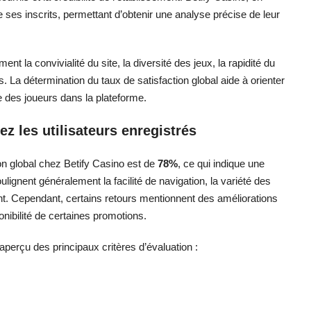
 de ses inscrits, permettant d’obtenir une analyse précise de leur
t la convivialité du site, la diversité des jeux, la rapidité du
ns. La détermination du taux de satisfaction global aide à orienter
ce des joueurs dans la plateforme.
ez les utilisateurs enregistrés
ion global chez Betify Casino est de
78%
, ce qui indique une
oulignent généralement la facilité de navigation, la variété des
ient. Cependant, certains retours mentionnent des améliorations
onibilité de certaines promotions.
perçu des principaux critères d’évaluation :