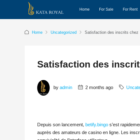
Home
For Sale
For Rent
Home
Uncategorized
Satisfaction des inscrits chez
Satisfaction des inscri
by
admin
2 months ago
Uncate
Depuis son lancement,
betify.bingo
s’est rapideme
auprès des amateurs de casino en ligne. Les inscri