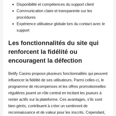
Disponibilité et compétences du support client
Communication claire et transparente sur les
procédures
Expérience utilisateur globale lors du contact avec le
support
Les fonctionnalités du site qui
renforcent la fidélité ou
encouragent la défection
Betify Casino propose plusieurs fonctionnalités qui peuvent
influencer la fidélité de ses utilisateurs. Parmi celles-ci, le
programme de récompenses et les offres promotionnelles
régulières jouent un rôle central en incitant les joueurs à
rester actifs sur la plateforme. Ces avantages, s’ils sont
bien gérés, contribuent à créer un sentiment de
reconnaissance et de valeur pour les inscrits. Cependant,