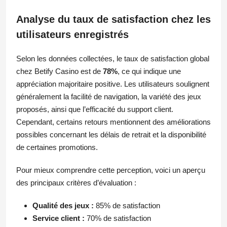
Analyse du taux de satisfaction chez les
utilisateurs enregistrés
Selon les données collectées, le taux de satisfaction global
chez Betify Casino est de
78%
, ce qui indique une
appréciation majoritaire positive. Les utilisateurs soulignent
généralement la facilité de navigation, la variété des jeux
proposés, ainsi que l’efficacité du support client.
Cependant, certains retours mentionnent des améliorations
possibles concernant les délais de retrait et la disponibilité
de certaines promotions.
Pour mieux comprendre cette perception, voici un aperçu
des principaux critères d’évaluation :
Qualité des jeux :
85% de satisfaction
Service client :
70% de satisfaction