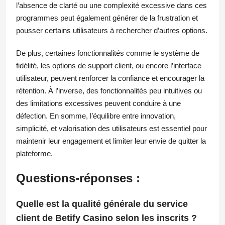
l’absence de clarté ou une complexité excessive dans ces
programmes peut également générer de la frustration et
pousser certains utilisateurs à rechercher d’autres options.
De plus, certaines fonctionnalités comme le système de
fidélité, les options de support client, ou encore l’interface
utilisateur, peuvent renforcer la confiance et encourager la
rétention. À l’inverse, des fonctionnalités peu intuitives ou
des limitations excessives peuvent conduire à une
défection. En somme, l’équilibre entre innovation,
simplicité, et valorisation des utilisateurs est essentiel pour
maintenir leur engagement et limiter leur envie de quitter la
plateforme.
Questions-réponses :
Quelle est la qualité générale du service
client de Betify Casino selon les inscrits ?