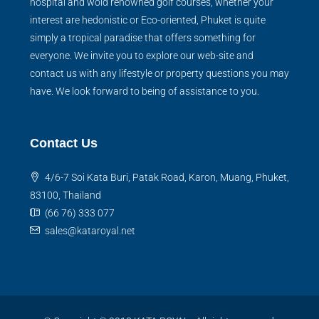
hospital and wold renowned golf courses, whether your
interest are hedonistic or Eco-oriented, Phuket is quite
simply a tropical paradise that offers something for
everyone. We invite you to explore our web-site and
contact us with any lifestyle or property questions you may
have. We look forward to being of assistance to you.
Contact Us
4/6-7 Soi Kata Buri, Patak Road, Karon, Muang, Phuket,
83100, Thailand
(66 76) 333 077
sales@kataroyal.net