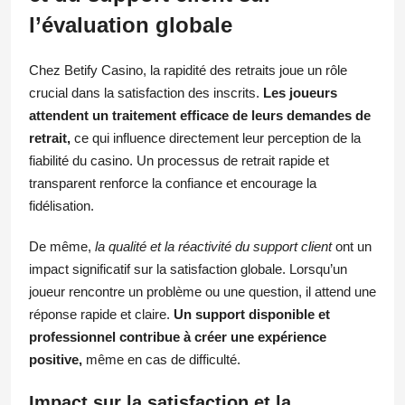
l’évaluation globale
Chez Betify Casino, la rapidité des retraits joue un rôle
crucial dans la satisfaction des inscrits.
Les joueurs
attendent un traitement efficace de leurs demandes de
retrait,
ce qui influence directement leur perception de la
fiabilité du casino. Un processus de retrait rapide et
transparent renforce la confiance et encourage la
fidélisation.
De même,
la qualité et la réactivité du support client
ont un
impact significatif sur la satisfaction globale. Lorsqu’un
joueur rencontre un problème ou une question, il attend une
réponse rapide et claire.
Un support disponible et
professionnel contribue à créer une expérience
positive,
même en cas de difficulté.
Impact sur la satisfaction et la