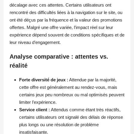
décalage avec ces attentes. Certains utilisateurs ont
rencontré des difficultés liées à la navigation sur le site, ou
ont été déçus par la fréquence et la valeur des promotions
offertes. Malgré une offre variée, l’impact réel sur leur
expérience dépend souvent de conditions spécifiques et de
leur niveau d’engagement.
Analyse comparative : attentes vs.
réalité
Forte diversité de jeux :
Attendue par la majorité,
cette offre est généralement au rendez-vous, mais
certains jeux peu nombreux ou mal optimisés peuvent
limiter l’expérience.
Service client :
Attendus comme étant très réactifs,
certains utilisateurs ont signalé des délais de réponse
plus longs ou une résolution de problème
insatisfaisante.