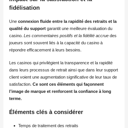
fidélisation
Une
connexion fluide entre la rapidité des retraits et la
qualité du support
garantit une meilleure évaluation du
casino.
Les commentaires positifs et la fidélité accrue
des
joueurs sont souvent liés à la capacité du casino à
répondre efficacement à leurs besoins.
Les casinos qui privilégient la transparence et la rapidité
dans leurs processus de retrait ainsi que dans leur support
client voient une augmentation significative de leur taux de
satisfaction.
Ce sont ces éléments qui façonnent
l’image de marque et renforcent la confiance à long
terme.
Éléments clés à considérer
Temps de traitement des retraits