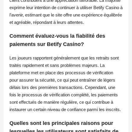
client contribuent à une appréciation favorable. La majorité
exprime leur intention de continuer à utiliser Betify Casino à
l’avenir, estimant que le site offre une expérience équilibrée
et agréable, répondant à leurs attentes.
Comment évaluez-vous la fiabilité des
paiements sur Betify Casino?
Les joueurs rapportent généralement que les retraits sont
traités rapidement et sans problèmes majeurs. La
plateforme met en place des processus de vérification
pour assurer la sécurité, ce qui peut entraîner de légers
délais lors des premières transactions. Cependant, une
fois le processus de vérification complété, les paiements
sont effectués de manière régulière, ce qui contribue à
instaurer un certain niveau de confiance parmi les inscrits.
Quelles sont les principales raisons pour
lesquelles les utilisateurs sont satisfaits de