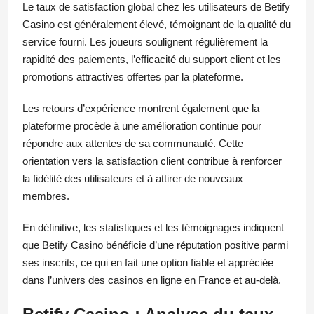
Le taux de satisfaction global chez les utilisateurs de Betify
Casino est généralement élevé, témoignant de la qualité du
service fourni. Les joueurs soulignent régulièrement la
rapidité des paiements, l’efficacité du support client et les
promotions attractives offertes par la plateforme.
Les retours d’expérience montrent également que la
plateforme procède à une amélioration continue pour
répondre aux attentes de sa communauté. Cette
orientation vers la satisfaction client contribue à renforcer
la fidélité des utilisateurs et à attirer de nouveaux
membres.
En définitive, les statistiques et les témoignages indiquent
que Betify Casino bénéficie d’une réputation positive parmi
ses inscrits, ce qui en fait une option fiable et appréciée
dans l’univers des casinos en ligne en France et au-delà.