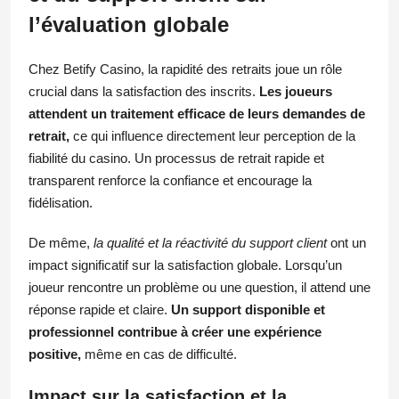
l’évaluation globale
Chez Betify Casino, la rapidité des retraits joue un rôle
crucial dans la satisfaction des inscrits.
Les joueurs
attendent un traitement efficace de leurs demandes de
retrait,
ce qui influence directement leur perception de la
fiabilité du casino. Un processus de retrait rapide et
transparent renforce la confiance et encourage la
fidélisation.
De même,
la qualité et la réactivité du support client
ont un
impact significatif sur la satisfaction globale. Lorsqu’un
joueur rencontre un problème ou une question, il attend une
réponse rapide et claire.
Un support disponible et
professionnel contribue à créer une expérience
positive,
même en cas de difficulté.
Impact sur la satisfaction et la