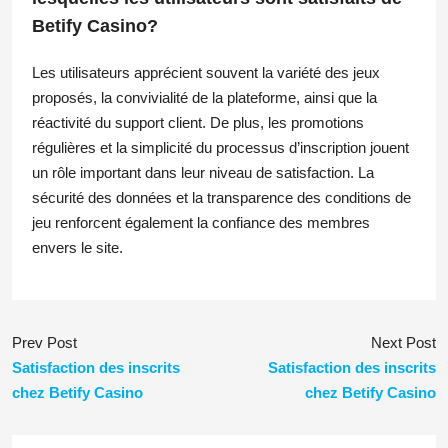
Betify Casino?
Les utilisateurs apprécient souvent la variété des jeux
proposés, la convivialité de la plateforme, ainsi que la
réactivité du support client. De plus, les promotions
régulières et la simplicité du processus d’inscription jouent
un rôle important dans leur niveau de satisfaction. La
sécurité des données et la transparence des conditions de
jeu renforcent également la confiance des membres
envers le site.
Prev Post
Next Post
Satisfaction des inscrits
Satisfaction des inscrits
chez Betify Casino
chez Betify Casino