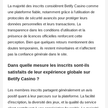
La majorité des inscrits considèrent Betify Casino comme
une plateforme fiable, notamment grâce à l’utilisation de
protocoles de sécurité avancés pour protéger leurs
données personnelles et leurs transactions. La
transparence dans les conditions d’utilisation et la
présence de licences officielles renforcent cette
perception. Bien que quelques retours mentionnent des
doutes temporaires, ils restent minoritaires et n’affectent
pas la confiance générale dans le site.
Dans quelle mesure les inscrits sont-ils
satisfaits de leur expérience globale sur
Betify Casino ?
Les membres inscrits partagent généralement un avis
positif quant à leur parcours sur la plateforme. La facilité
d’inscription, la diversité des jeux, et la qualité du service