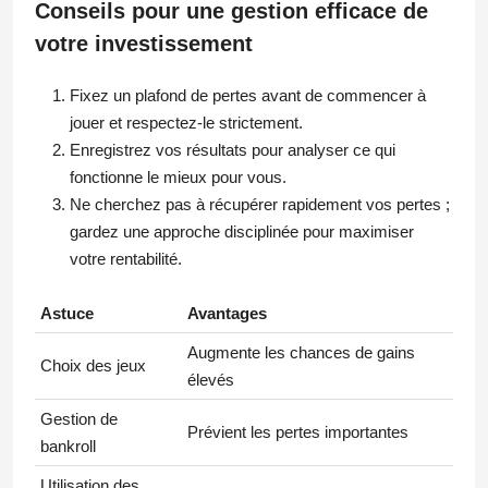
Conseils pour une gestion efficace de
votre investissement
Fixez un plafond de pertes avant de commencer à
jouer et respectez-le strictement.
Enregistrez vos résultats pour analyser ce qui
fonctionne le mieux pour vous.
Ne cherchez pas à récupérer rapidement vos pertes ;
gardez une approche disciplinée pour maximiser
votre rentabilité.
Astuce
Avantages
Augmente les chances de gains
Choix des jeux
élevés
Gestion de
Prévient les pertes importantes
bankroll
Utilisation des