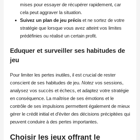
mises pour essayer de récupérer rapidement, car
cela peut aggraver la situation.
Suivez un plan de jeu précis
et ne sortez de votre
stratégie que lorsque vous avez atteint vos limites
prédéfinies ou réalisé un certain profit.
Eduquer et surveiller ses habitudes de
jeu
Pour limiter les pertes inutiles, il est crucial de rester
conscient de ses habitudes de jeu.
Notez
vos sessions,
analysez vos succès et échecs, et adaptez votre stratégie
en conséquence. La maîtrise de ses émotions et le
contrôle de ses impulsions permettent également de mieux
gérer le crédit initial et d’éviter des décisions précipitées qui
peuvent conduire à des pertes importantes.
Choisir les jeux offrant le