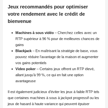
Jeux recommandés pour optimiser
votre rendement avec le crédit de
bienvenue
Machines à sous vidéo
– Cherchez celles avec un
RTP supérieur à 96 % pour de meilleures chances de
gains
Blackjack
– En maîtrisant la stratégie de base, vous
pouvez réduire l’avantage de la maison et augmenter
vos gains potentiels
Video poker
– Certains jeux offrent un RTP élevé,
allant jusqu’à 99 %, ce qui en fait une option
avantageuse
Il est également judicieux d’éviter les jeux à faible RTP tels
que certaines machines à sous à jackpot progressif ou les
jeux de hasard à haute variance qui peuvent épuiser