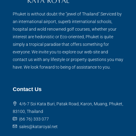
Phuket is without doubt the "jewel of Thailand".Serviced by
an international airport, superb international schools,
hospital and wold renowned golf courses, whether your
interest are hedonistic or Eco-oriented, Phuket is quite
simply a tropical paradise that offers something for
everyone. We invite you to explore our web-site and
contact us with any lifestyle or property questions you may
have. We look forward to being of assistance to you.
Contact Us
4/6-7 Soi Kata Buri, Patak Road, Karon, Muang, Phuket,
83100, Thailand
(66 76) 333 077
sales@kataroyal.net