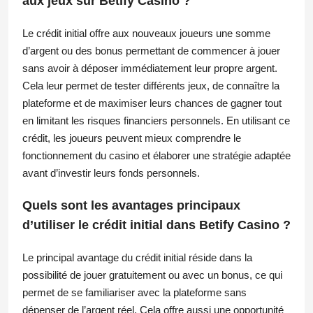
aux jeux sur Betify Casino ?
Le crédit initial offre aux nouveaux joueurs une somme
d’argent ou des bonus permettant de commencer à jouer
sans avoir à déposer immédiatement leur propre argent.
Cela leur permet de tester différents jeux, de connaître la
plateforme et de maximiser leurs chances de gagner tout
en limitant les risques financiers personnels. En utilisant ce
crédit, les joueurs peuvent mieux comprendre le
fonctionnement du casino et élaborer une stratégie adaptée
avant d’investir leurs fonds personnels.
Quels sont les avantages principaux
d’utiliser le crédit initial dans Betify Casino ?
Le principal avantage du crédit initial réside dans la
possibilité de jouer gratuitement ou avec un bonus, ce qui
permet de se familiariser avec la plateforme sans
dépenser de l’argent réel. Cela offre aussi une opportunité