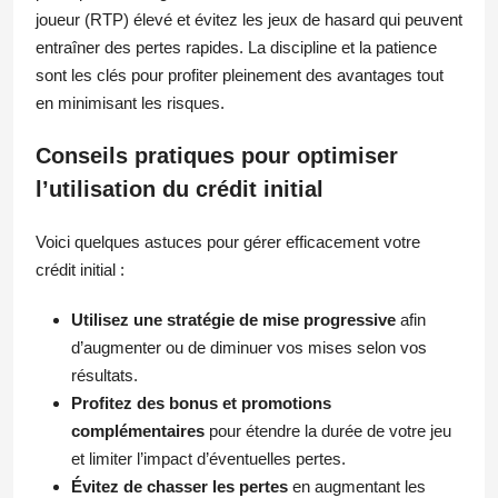
joueur (RTP) élevé et évitez les jeux de hasard qui peuvent
entraîner des pertes rapides. La discipline et la patience
sont les clés pour profiter pleinement des avantages tout
en minimisant les risques.
Conseils pratiques pour optimiser
l’utilisation du crédit initial
Voici quelques astuces pour gérer efficacement votre
crédit initial :
Utilisez une stratégie de mise progressive
afin
d’augmenter ou de diminuer vos mises selon vos
résultats.
Profitez des bonus et promotions
complémentaires
pour étendre la durée de votre jeu
et limiter l’impact d’éventuelles pertes.
Évitez de chasser les pertes
en augmentant les