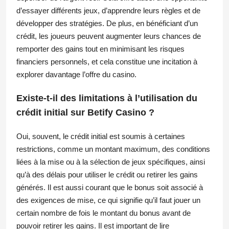
d’essayer différents jeux, d’apprendre leurs règles et de
développer des stratégies. De plus, en bénéficiant d’un
crédit, les joueurs peuvent augmenter leurs chances de
remporter des gains tout en minimisant les risques
financiers personnels, et cela constitue une incitation à
explorer davantage l’offre du casino.
Existe-t-il des limitations à l’utilisation du
crédit initial sur Betify Casino ?
Oui, souvent, le crédit initial est soumis à certaines
restrictions, comme un montant maximum, des conditions
liées à la mise ou à la sélection de jeux spécifiques, ainsi
qu’à des délais pour utiliser le crédit ou retirer les gains
générés. Il est aussi courant que le bonus soit associé à
des exigences de mise, ce qui signifie qu’il faut jouer un
certain nombre de fois le montant du bonus avant de
pouvoir retirer les gains. Il est important de lire