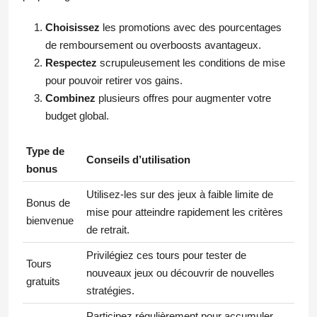
Choisissez
les promotions avec des pourcentages
de remboursement ou overboosts avantageux.
Respectez
scrupuleusement les conditions de mise
pour pouvoir retirer vos gains.
Combinez
plusieurs offres pour augmenter votre
budget global.
Type de
Conseils d’utilisation
bonus
Utilisez-les sur des jeux à faible limite de
Bonus de
mise pour atteindre rapidement les critères
bienvenue
de retrait.
Privilégiez ces tours pour tester de
Tours
nouveaux jeux ou découvrir de nouvelles
gratuits
stratégies.
Participez régulièrement pour accumuler