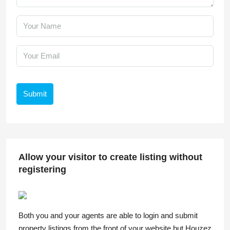
Submit
Allow your visitor to create listing without
registering
Both you and your agents are able to login and submit
property listings from the front of your website but Houzez