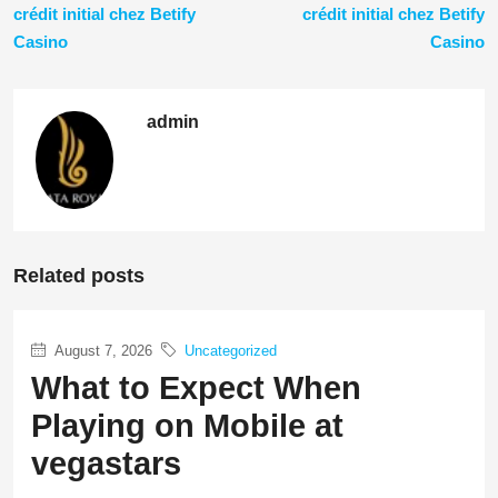
crédit initial chez Betify
crédit initial chez Betify
Casino
Casino
admin
Related posts
August 7, 2026
Uncategorized
What to Expect When
Playing on Mobile at
vegastars