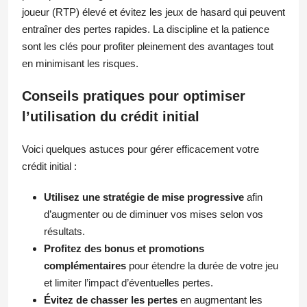
joueur (RTP) élevé et évitez les jeux de hasard qui peuvent
entraîner des pertes rapides. La discipline et la patience
sont les clés pour profiter pleinement des avantages tout
en minimisant les risques.
Conseils pratiques pour optimiser
l’utilisation du crédit initial
Voici quelques astuces pour gérer efficacement votre
crédit initial :
Utilisez une stratégie de mise progressive
afin
d’augmenter ou de diminuer vos mises selon vos
résultats.
Profitez des bonus et promotions
complémentaires
pour étendre la durée de votre jeu
et limiter l’impact d’éventuelles pertes.
Évitez de chasser les pertes
en augmentant les