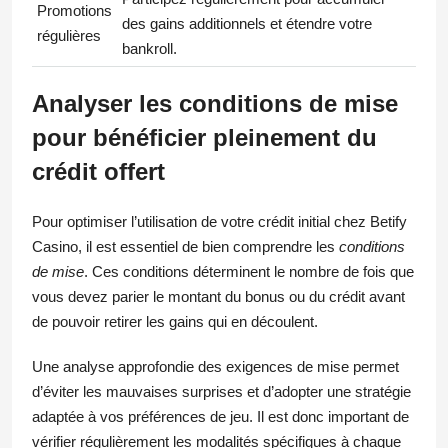
Promotions
des gains additionnels et étendre votre
régulières
bankroll.
Analyser les conditions de mise
pour bénéficier pleinement du
crédit offert
Pour optimiser l’utilisation de votre crédit initial chez Betify
Casino, il est essentiel de bien comprendre les
conditions
de mise
. Ces conditions déterminent le nombre de fois que
vous devez parier le montant du bonus ou du crédit avant
de pouvoir retirer les gains qui en découlent.
Une analyse approfondie des exigences de mise permet
d’éviter les mauvaises surprises et d’adopter une stratégie
adaptée à vos préférences de jeu. Il est donc important de
vérifier régulièrement les modalités spécifiques à chaque