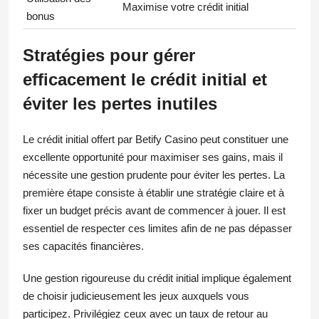
Maximise votre crédit initial
bonus
Stratégies pour gérer
efficacement le crédit initial et
éviter les pertes inutiles
Le crédit initial offert par Betify Casino peut constituer une
excellente opportunité pour maximiser ses gains, mais il
nécessite une gestion prudente pour éviter les pertes. La
première étape consiste à établir une stratégie claire et à
fixer un budget précis avant de commencer à jouer. Il est
essentiel de respecter ces limites afin de ne pas dépasser
ses capacités financières.
Une gestion rigoureuse du crédit initial implique également
de choisir judicieusement les jeux auxquels vous
participez. Privilégiez ceux avec un taux de retour au