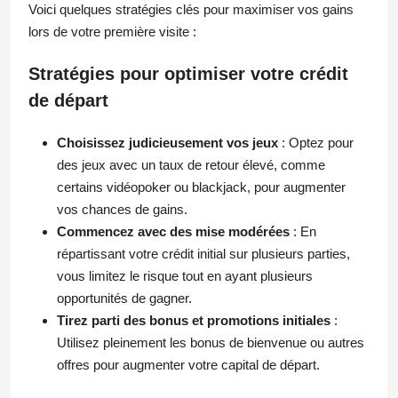
Voici quelques stratégies clés pour maximiser vos gains
lors de votre première visite :
Stratégies pour optimiser votre crédit
de départ
Choisissez judicieusement vos jeux
: Optez pour
des jeux avec un taux de retour élevé, comme
certains vidéopoker ou blackjack, pour augmenter
vos chances de gains.
Commencez avec des mise modérées
: En
répartissant votre crédit initial sur plusieurs parties,
vous limitez le risque tout en ayant plusieurs
opportunités de gagner.
Tirez parti des bonus et promotions initiales
:
Utilisez pleinement les bonus de bienvenue ou autres
offres pour augmenter votre capital de départ.