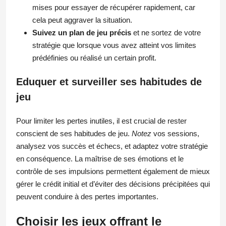
mises pour essayer de récupérer rapidement, car
cela peut aggraver la situation.
Suivez un plan de jeu précis
et ne sortez de votre
stratégie que lorsque vous avez atteint vos limites
prédéfinies ou réalisé un certain profit.
Eduquer et surveiller ses habitudes de
jeu
Pour limiter les pertes inutiles, il est crucial de rester
conscient de ses habitudes de jeu.
Notez
vos sessions,
analysez vos succès et échecs, et adaptez votre stratégie
en conséquence. La maîtrise de ses émotions et le
contrôle de ses impulsions permettent également de mieux
gérer le crédit initial et d’éviter des décisions précipitées qui
peuvent conduire à des pertes importantes.
Choisir les jeux offrant le