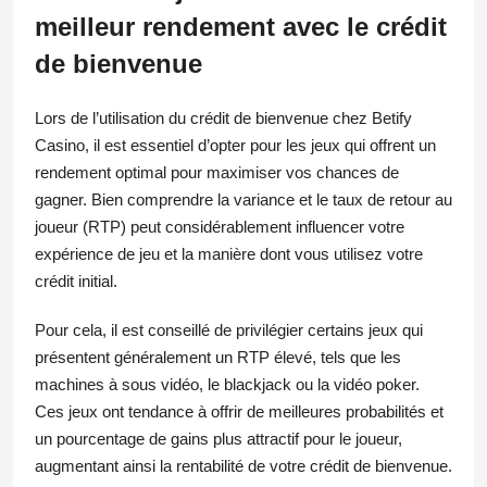
meilleur rendement avec le crédit
de bienvenue
Lors de l’utilisation du crédit de bienvenue chez Betify
Casino, il est essentiel d’opter pour les jeux qui offrent un
rendement optimal pour maximiser vos chances de
gagner. Bien comprendre la variance et le taux de retour au
joueur (RTP) peut considérablement influencer votre
expérience de jeu et la manière dont vous utilisez votre
crédit initial.
Pour cela, il est conseillé de privilégier certains jeux qui
présentent généralement un RTP élevé, tels que les
machines à sous vidéo, le blackjack ou la vidéo poker.
Ces jeux ont tendance à offrir de meilleures probabilités et
un pourcentage de gains plus attractif pour le joueur,
augmentant ainsi la rentabilité de votre crédit de bienvenue.