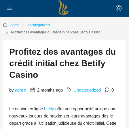
Home
Uncategorized
Profitez des avantages du crédit initial chez Betify Casino
Profitez des avantages du
crédit initial chez Betify
Casino
by
admin
2 months ago
Uncategorized
0
Le casino en ligne
betify
offre une opportunité unique aux
nouveaux joueurs de maximiser leurs avantages dès le
départ grâce à l’utilisation judicieuse du crédit initial. Cette