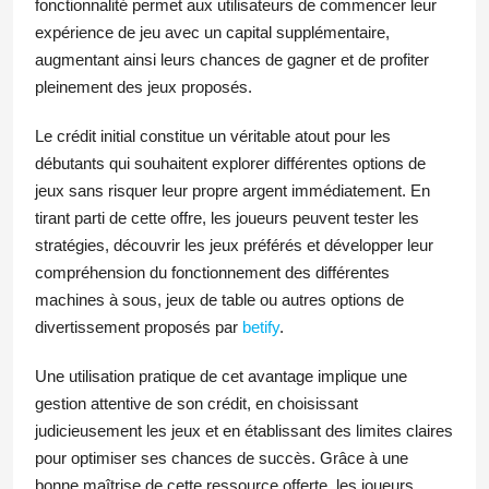
fonctionnalité permet aux utilisateurs de commencer leur
expérience de jeu avec un capital supplémentaire,
augmentant ainsi leurs chances de gagner et de profiter
pleinement des jeux proposés.
Le crédit initial constitue un véritable atout pour les
débutants qui souhaitent explorer différentes options de
jeux sans risquer leur propre argent immédiatement. En
tirant parti de cette offre, les joueurs peuvent tester les
stratégies, découvrir les jeux préférés et développer leur
compréhension du fonctionnement des différentes
machines à sous, jeux de table ou autres options de
divertissement proposés par
betify
.
Une utilisation pratique de cet avantage implique une
gestion attentive de son crédit, en choisissant
judicieusement les jeux et en établissant des limites claires
pour optimiser ses chances de succès. Grâce à une
bonne maîtrise de cette ressource offerte, les joueurs