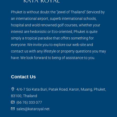
Phuket is without doubt the "jewel of Thailand".Serviced by
an international airport, superb international schools,
hospital and wold renowned golf courses, whether your
interest are hedonistic or Eco-oriented, Phuket is quite
simply a tropical paradise that offers something for
everyone. We invite you to explore our web-site and
contact us with any lifestyle or property questions you may
have. We look forward to being of assistance to you.
Contact Us
4/6-7 Soi Kata Buri, Patak Road, Karon, Muang, Phuket,
83100, Thailand
(66 76) 333 077
sales@kataroyal.net