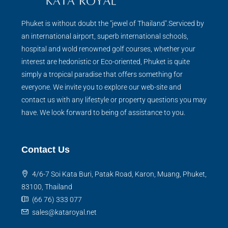
Phuket is without doubt the "jewel of Thailand".Serviced by
an international airport, superb international schools,
hospital and wold renowned golf courses, whether your
interest are hedonistic or Eco-oriented, Phuket is quite
simply a tropical paradise that offers something for
everyone. We invite you to explore our web-site and
contact us with any lifestyle or property questions you may
have. We look forward to being of assistance to you.
Contact Us
4/6-7 Soi Kata Buri, Patak Road, Karon, Muang, Phuket,
83100, Thailand
(66 76) 333 077
sales@kataroyal.net