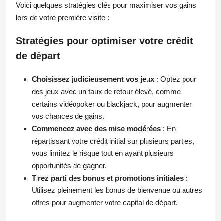
Voici quelques stratégies clés pour maximiser vos gains
lors de votre première visite :
Stratégies pour optimiser votre crédit
de départ
Choisissez judicieusement vos jeux
: Optez pour
des jeux avec un taux de retour élevé, comme
certains vidéopoker ou blackjack, pour augmenter
vos chances de gains.
Commencez avec des mise modérées
: En
répartissant votre crédit initial sur plusieurs parties,
vous limitez le risque tout en ayant plusieurs
opportunités de gagner.
Tirez parti des bonus et promotions initiales
:
Utilisez pleinement les bonus de bienvenue ou autres
offres pour augmenter votre capital de départ.