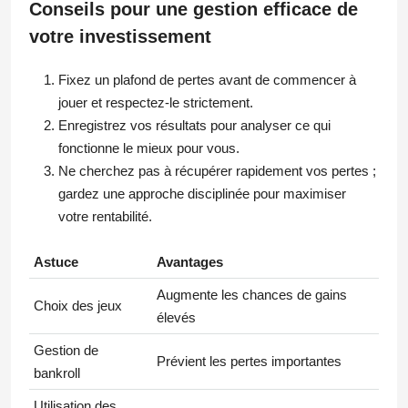
Conseils pour une gestion efficace de
votre investissement
Fixez un plafond de pertes avant de commencer à
jouer et respectez-le strictement.
Enregistrez vos résultats pour analyser ce qui
fonctionne le mieux pour vous.
Ne cherchez pas à récupérer rapidement vos pertes ;
gardez une approche disciplinée pour maximiser
votre rentabilité.
Astuce
Avantages
Augmente les chances de gains
Choix des jeux
élevés
Gestion de
Prévient les pertes importantes
bankroll
Utilisation des