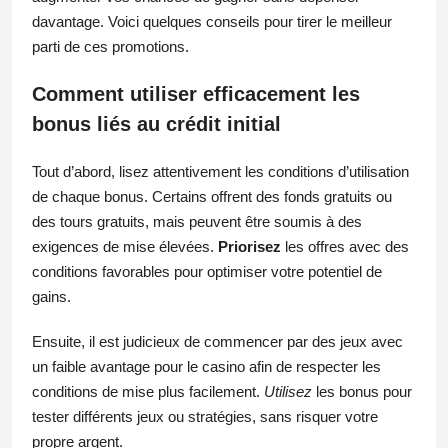
davantage. Voici quelques conseils pour tirer le meilleur
parti de ces promotions.
Comment utiliser efficacement les
bonus liés au crédit initial
Tout d’abord, lisez attentivement les conditions d’utilisation
de chaque bonus. Certains offrent des fonds gratuits ou
des tours gratuits, mais peuvent être soumis à des
exigences de mise élevées.
Priorisez
les offres avec des
conditions favorables pour optimiser votre potentiel de
gains.
Ensuite, il est judicieux de commencer par des jeux avec
un faible avantage pour le casino afin de respecter les
conditions de mise plus facilement.
Utilisez
les bonus pour
tester différents jeux ou stratégies, sans risquer votre
propre argent.