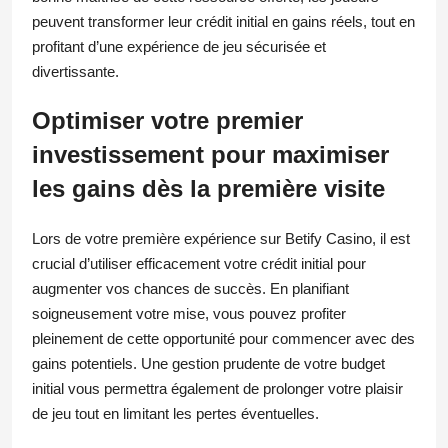
peuvent transformer leur crédit initial en gains réels, tout en
profitant d’une expérience de jeu sécurisée et
divertissante.
Optimiser votre premier
investissement pour maximiser
les gains dès la première visite
Lors de votre première expérience sur Betify Casino, il est
crucial d’utiliser efficacement votre crédit initial pour
augmenter vos chances de succès. En planifiant
soigneusement votre mise, vous pouvez profiter
pleinement de cette opportunité pour commencer avec des
gains potentiels. Une gestion prudente de votre budget
initial vous permettra également de prolonger votre plaisir
de jeu tout en limitant les pertes éventuelles.