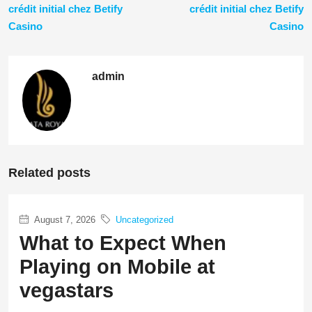
crédit initial chez Betify
crédit initial chez Betify
Casino
Casino
admin
Related posts
August 7, 2026
Uncategorized
What to Expect When
Playing on Mobile at
vegastars