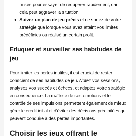
mises pour essayer de récupérer rapidement, car
cela peut aggraver la situation.
Suivez un plan de jeu précis
et ne sortez de votre
stratégie que lorsque vous avez atteint vos limites
prédéfinies ou réalisé un certain profit.
Eduquer et surveiller ses habitudes de
jeu
Pour limiter les pertes inutiles, il est crucial de rester
conscient de ses habitudes de jeu.
Notez
vos sessions,
analysez vos succès et échecs, et adaptez votre stratégie
en conséquence. La maîtrise de ses émotions et le
contrôle de ses impulsions permettent également de mieux
gérer le crédit initial et d’éviter des décisions précipitées qui
peuvent conduire à des pertes importantes.
Choisir les jeux offrant le