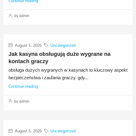
Continue reading
by admin
August 5, 2026
Uncategorized
Jak kasyna obsługują duże wygrane na
kontach graczy
obsługa dużych wygranych w kasynach to kluczowy aspekt
bezpieczeństwa i zaufania graczy. gdy...
Continue reading
by admin
August 5, 2026
Uncategorized