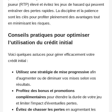
joueur (RTP) élevé et évitez les jeux de hasard qui peuvent
entraîner des pertes rapides. La discipline et la patience
sont les clés pour profiter pleinement des avantages tout
en minimisant les risques.
Conseils pratiques pour optimiser
l’utilisation du crédit initial
Voici quelques astuces pour gérer efficacement votre
crédit initial :
Utilisez une stratégie de mise progressive
afin
d’augmenter ou de diminuer vos mises selon vos
résultats.
Profitez des bonus et promotions
complémentaires
pour étendre la durée de votre jeu
et limiter l’impact d’éventuelles pertes.
Évitez de chasser les pertes
en augmentant les