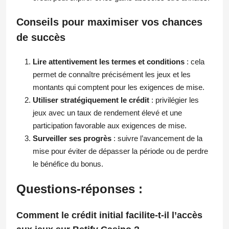
Conseils pour maximiser vos chances
de succès
Lire attentivement les termes et conditions
: cela
permet de connaître précisément les jeux et les
montants qui comptent pour les exigences de mise.
Utiliser stratégiquement le crédit
: privilégier les
jeux avec un taux de rendement élevé et une
participation favorable aux exigences de mise.
Surveiller ses progrès
: suivre l’avancement de la
mise pour éviter de dépasser la période ou de perdre
le bénéfice du bonus.
Questions-réponses :
Comment le crédit initial facilite-t-il l’accès