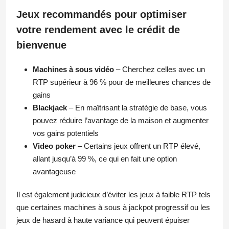
Jeux recommandés pour optimiser
votre rendement avec le crédit de
bienvenue
Machines à sous vidéo
– Cherchez celles avec un
RTP supérieur à 96 % pour de meilleures chances de
gains
Blackjack
– En maîtrisant la stratégie de base, vous
pouvez réduire l’avantage de la maison et augmenter
vos gains potentiels
Video poker
– Certains jeux offrent un RTP élevé,
allant jusqu’à 99 %, ce qui en fait une option
avantageuse
Il est également judicieux d’éviter les jeux à faible RTP tels
que certaines machines à sous à jackpot progressif ou les
jeux de hasard à haute variance qui peuvent épuiser