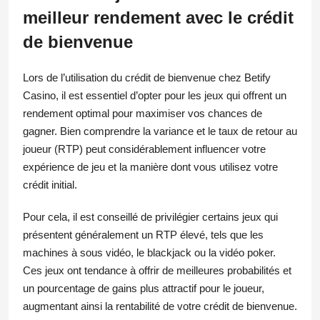
meilleur rendement avec le crédit
de bienvenue
Lors de l’utilisation du crédit de bienvenue chez Betify
Casino, il est essentiel d’opter pour les jeux qui offrent un
rendement optimal pour maximiser vos chances de
gagner. Bien comprendre la variance et le taux de retour au
joueur (RTP) peut considérablement influencer votre
expérience de jeu et la manière dont vous utilisez votre
crédit initial.
Pour cela, il est conseillé de privilégier certains jeux qui
présentent généralement un RTP élevé, tels que les
machines à sous vidéo, le blackjack ou la vidéo poker.
Ces jeux ont tendance à offrir de meilleures probabilités et
un pourcentage de gains plus attractif pour le joueur,
augmentant ainsi la rentabilité de votre crédit de bienvenue.