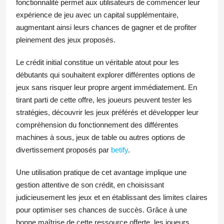
fonctionnalité permet aux utilisateurs de commencer leur
expérience de jeu avec un capital supplémentaire,
augmentant ainsi leurs chances de gagner et de profiter
pleinement des jeux proposés.
Le crédit initial constitue un véritable atout pour les
débutants qui souhaitent explorer différentes options de
jeux sans risquer leur propre argent immédiatement. En
tirant parti de cette offre, les joueurs peuvent tester les
stratégies, découvrir les jeux préférés et développer leur
compréhension du fonctionnement des différentes
machines à sous, jeux de table ou autres options de
divertissement proposés par
betify
.
Une utilisation pratique de cet avantage implique une
gestion attentive de son crédit, en choisissant
judicieusement les jeux et en établissant des limites claires
pour optimiser ses chances de succès. Grâce à une
bonne maîtrise de cette ressource offerte, les joueurs