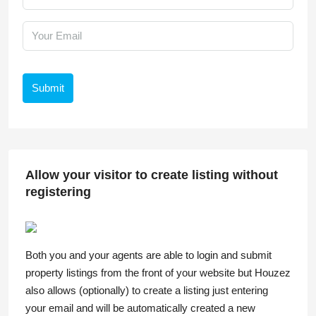
Submit
Allow your visitor to create listing without
registering
Both you and your agents are able to login and submit
property listings from the front of your website but Houzez
also allows (optionally) to create a listing just entering
your email and will be automatically created a new