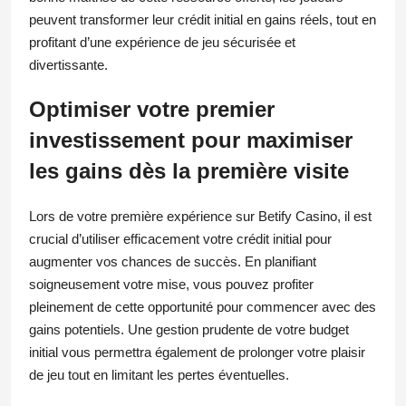
peuvent transformer leur crédit initial en gains réels, tout en
profitant d’une expérience de jeu sécurisée et
divertissante.
Optimiser votre premier
investissement pour maximiser
les gains dès la première visite
Lors de votre première expérience sur Betify Casino, il est
crucial d’utiliser efficacement votre crédit initial pour
augmenter vos chances de succès. En planifiant
soigneusement votre mise, vous pouvez profiter
pleinement de cette opportunité pour commencer avec des
gains potentiels. Une gestion prudente de votre budget
initial vous permettra également de prolonger votre plaisir
de jeu tout en limitant les pertes éventuelles.