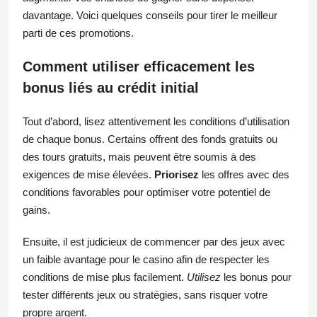
davantage. Voici quelques conseils pour tirer le meilleur
parti de ces promotions.
Comment utiliser efficacement les
bonus liés au crédit initial
Tout d’abord, lisez attentivement les conditions d’utilisation
de chaque bonus. Certains offrent des fonds gratuits ou
des tours gratuits, mais peuvent être soumis à des
exigences de mise élevées.
Priorisez
les offres avec des
conditions favorables pour optimiser votre potentiel de
gains.
Ensuite, il est judicieux de commencer par des jeux avec
un faible avantage pour le casino afin de respecter les
conditions de mise plus facilement.
Utilisez
les bonus pour
tester différents jeux ou stratégies, sans risquer votre
propre argent.