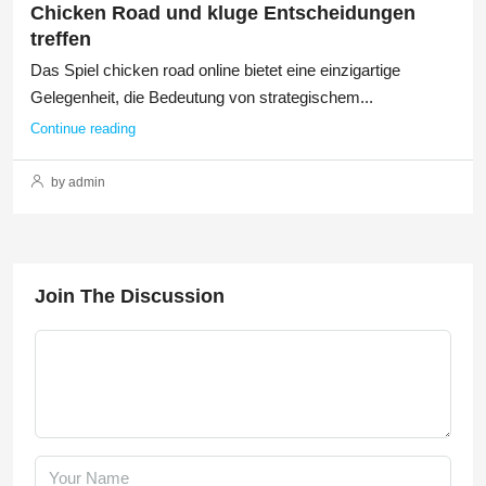
Chicken Road und kluge Entscheidungen
treffen
Das Spiel chicken road online bietet eine einzigartige
Gelegenheit, die Bedeutung von strategischem...
Continue reading
by admin
Join The Discussion