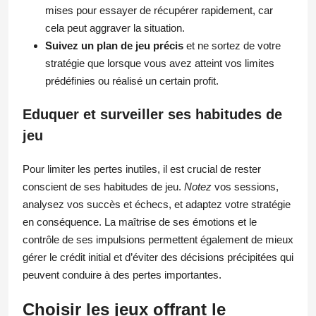
mises pour essayer de récupérer rapidement, car
cela peut aggraver la situation.
Suivez un plan de jeu précis
et ne sortez de votre
stratégie que lorsque vous avez atteint vos limites
prédéfinies ou réalisé un certain profit.
Eduquer et surveiller ses habitudes de
jeu
Pour limiter les pertes inutiles, il est crucial de rester
conscient de ses habitudes de jeu.
Notez
vos sessions,
analysez vos succès et échecs, et adaptez votre stratégie
en conséquence. La maîtrise de ses émotions et le
contrôle de ses impulsions permettent également de mieux
gérer le crédit initial et d’éviter des décisions précipitées qui
peuvent conduire à des pertes importantes.
Choisir les jeux offrant le