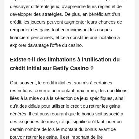
d’essayer différents jeux, d’apprendre leurs règles et de
développer des stratégies. De plus, en bénéficiant d’un
crédit, les joueurs peuvent augmenter leurs chances de
remporter des gains tout en minimisant les risques
financiers personnels, et cela constitue une incitation à
explorer davantage l’offre du casino.
Existe-t-il des limitations à l’utilisation du
crédit initial sur Betify Casino ?
Oui, souvent, le crédit initial est soumis à certaines
restrictions, comme un montant maximum, des conditions
liées à la mise ou à la sélection de jeux spécifiques, ainsi
qu’à des délais pour utiliser le crédit ou retirer les gains
générés. Il est aussi courant que le bonus soit associé à
des exigences de mise, ce qui signifie qu’il faut jouer un
certain nombre de fois le montant du bonus avant de
pouvoir retirer les gains. Il est important de lire