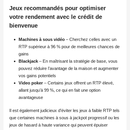
Jeux recommandés pour optimiser
votre rendement avec le crédit de
bienvenue
Machines à sous vidéo
– Cherchez celles avec un
RTP supérieur à 96 % pour de meilleures chances de
gains
Blackjack
– En maîtrisant la stratégie de base, vous
pouvez réduire l’avantage de la maison et augmenter
vos gains potentiels
Video poker
– Certains jeux offrent un RTP élevé,
allant jusqu’à 99 %, ce qui en fait une option
avantageuse
Il est également judicieux d’éviter les jeux à faible RTP tels
que certaines machines à sous à jackpot progressif ou les
jeux de hasard à haute variance qui peuvent épuiser