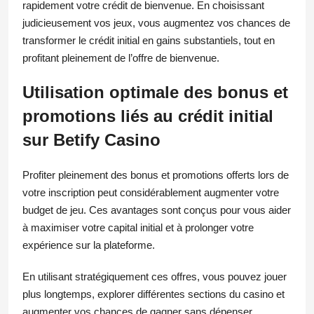
rapidement votre crédit de bienvenue. En choisissant
judicieusement vos jeux, vous augmentez vos chances de
transformer le crédit initial en gains substantiels, tout en
profitant pleinement de l’offre de bienvenue.
Utilisation optimale des bonus et
promotions liés au crédit initial
sur Betify Casino
Profiter pleinement des bonus et promotions offerts lors de
votre inscription peut considérablement augmenter votre
budget de jeu. Ces avantages sont conçus pour vous aider
à maximiser votre capital initial et à prolonger votre
expérience sur la plateforme.
En utilisant stratégiquement ces offres, vous pouvez jouer
plus longtemps, explorer différentes sections du casino et
augmenter vos chances de gagner sans dépenser