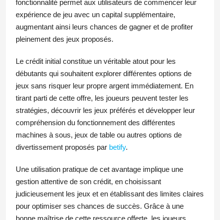
fonctionnalité permet aux utilisateurs de commencer leur
expérience de jeu avec un capital supplémentaire,
augmentant ainsi leurs chances de gagner et de profiter
pleinement des jeux proposés.
Le crédit initial constitue un véritable atout pour les
débutants qui souhaitent explorer différentes options de
jeux sans risquer leur propre argent immédiatement. En
tirant parti de cette offre, les joueurs peuvent tester les
stratégies, découvrir les jeux préférés et développer leur
compréhension du fonctionnement des différentes
machines à sous, jeux de table ou autres options de
divertissement proposés par
betify
.
Une utilisation pratique de cet avantage implique une
gestion attentive de son crédit, en choisissant
judicieusement les jeux et en établissant des limites claires
pour optimiser ses chances de succès. Grâce à une
bonne maîtrise de cette ressource offerte, les joueurs