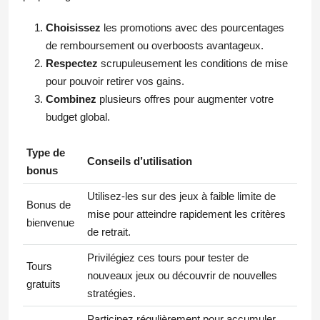
Choisissez
les promotions avec des pourcentages
de remboursement ou overboosts avantageux.
Respectez
scrupuleusement les conditions de mise
pour pouvoir retirer vos gains.
Combinez
plusieurs offres pour augmenter votre
budget global.
Type de
Conseils d’utilisation
bonus
Utilisez-les sur des jeux à faible limite de
Bonus de
mise pour atteindre rapidement les critères
bienvenue
de retrait.
Privilégiez ces tours pour tester de
Tours
nouveaux jeux ou découvrir de nouvelles
gratuits
stratégies.
Participez régulièrement pour accumuler