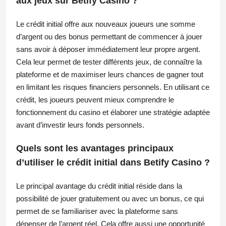
aux jeux sur Betify Casino ?
Le crédit initial offre aux nouveaux joueurs une somme
d’argent ou des bonus permettant de commencer à jouer
sans avoir à déposer immédiatement leur propre argent.
Cela leur permet de tester différents jeux, de connaître la
plateforme et de maximiser leurs chances de gagner tout
en limitant les risques financiers personnels. En utilisant ce
crédit, les joueurs peuvent mieux comprendre le
fonctionnement du casino et élaborer une stratégie adaptée
avant d’investir leurs fonds personnels.
Quels sont les avantages principaux
d’utiliser le crédit initial dans Betify Casino ?
Le principal avantage du crédit initial réside dans la
possibilité de jouer gratuitement ou avec un bonus, ce qui
permet de se familiariser avec la plateforme sans
dépenser de l’argent réel. Cela offre aussi une opportunité