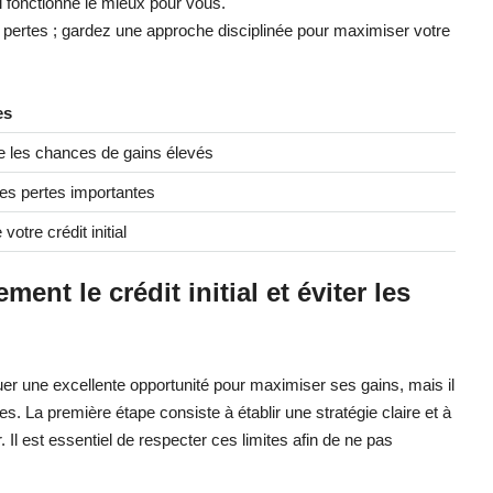
i fonctionne le mieux pour vous.
pertes ; gardez une approche disciplinée pour maximiser votre
es
 les chances de gains élevés
les pertes importantes
otre crédit initial
ment le crédit initial et éviter les
tituer une excellente opportunité pour maximiser ses gains, mais il
s. La première étape consiste à établir une stratégie claire et à
Il est essentiel de respecter ces limites afin de ne pas