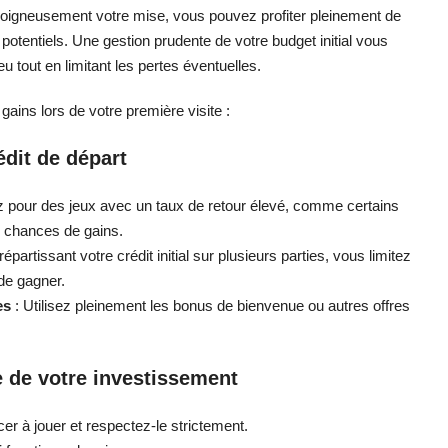
oigneusement votre mise, vous pouvez profiter pleinement de
tentiels. Une gestion prudente de votre budget initial vous
u tout en limitant les pertes éventuelles.
ains lors de votre première visite :
édit de départ
 pour des jeux avec un taux de retour élevé, comme certains
 chances de gains.
répartissant votre crédit initial sur plusieurs parties, vous limitez
 de gagner.
es
: Utilisez pleinement les bonus de bienvenue ou autres offres
e de votre investissement
r à jouer et respectez-le strictement.