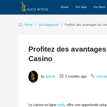
Home
For Sale
For Rent
Home
Uncategorized
Profitez des avantages du crédi
Profitez des avantages d
Casino
by
admin
2 months ago
Uncate
Le casino en ligne
betify
offre une opportunité uni