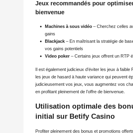
Jeux recommandés pour optimiser 
bienvenue
Machines à sous vidéo
– Cherchez celles a
gains
Blackjack
– En maîtrisant la stratégie de ba
vos gains potentiels
Video poker
– Certains jeux offrent un RTP él
Il est également judicieux d’éviter les jeux à faib
les jeux de hasard à haute variance qui peuvent é
judicieusement vos jeux, vous augmentez vos chance
en profitant pleinement de l’offre de bienvenue.
Utilisation optimale des bon
initial sur Betify Casino
Profiter pleinement des bonus et promotions offert