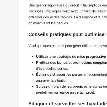
Une gestion rigoureuse du crédit initial implique 
participez. Privilégiez ceux avec un taux de retour
entraîner des pertes rapides. La discipline et la pa
en minimisant les risques.
Conseils pratiques pour optimiser l’
Voici quelques astuces pour gérer efficacement votre
Utilisez une stratégie de mise progressive
Profitez des bonus et promotions complé
d’éventuelles pertes.
Évitez de chasser les pertes
en augmentant 
aggraver la situation.
Suivez un plan de jeu précis
et ne sortez de
prédéfinies ou réalisé un certain profit.
Eduquer et surveiller ses habitude