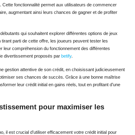
tial. Cette fonctionnalité permet aux utilisateurs de commencer
ire, augmentant ainsi leurs chances de gagner et de profiter
es débutants qui souhaitent explorer différentes options de jeux
rant parti de cette offre, les joueurs peuvent tester les
per leur compréhension du fonctionnement des différentes
 de divertissement proposés par
betify
.
ne gestion attentive de son crédit, en choisissant judicieusement
r optimiser ses chances de succès. Grâce à une bonne maîtrise
former leur crédit initial en gains réels, tout en profitant d’une
estissement pour maximiser les
il est crucial d’utiliser efficacement votre crédit initial pour