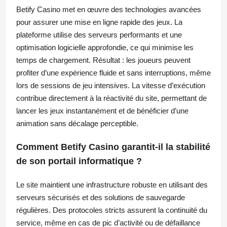
Betify Casino met en œuvre des technologies avancées
pour assurer une mise en ligne rapide des jeux. La
plateforme utilise des serveurs performants et une
optimisation logicielle approfondie, ce qui minimise les
temps de chargement. Résultat : les joueurs peuvent
profiter d’une expérience fluide et sans interruptions, même
lors de sessions de jeu intensives. La vitesse d’exécution
contribue directement à la réactivité du site, permettant de
lancer les jeux instantanément et de bénéficier d’une
animation sans décalage perceptible.
Comment Betify Casino garantit-il la stabilité
de son portail informatique ?
Le site maintient une infrastructure robuste en utilisant des
serveurs sécurisés et des solutions de sauvegarde
régulières. Des protocoles stricts assurent la continuité du
service, même en cas de pic d’activité ou de défaillance