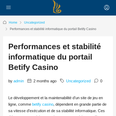
Home
Uncategorized
Performances et stabilité informatique du portail Betify Casino
Performances et stabilité
informatique du portail
Betify Casino
by
admin
2 months ago
Uncategorized
0
Le développement et la maintenabilité d’un site de jeu en
ligne, comme
betify casino
, dépendent en grande partie de
sa vitesse d’exécution et de sa stabilité informatique. Ces