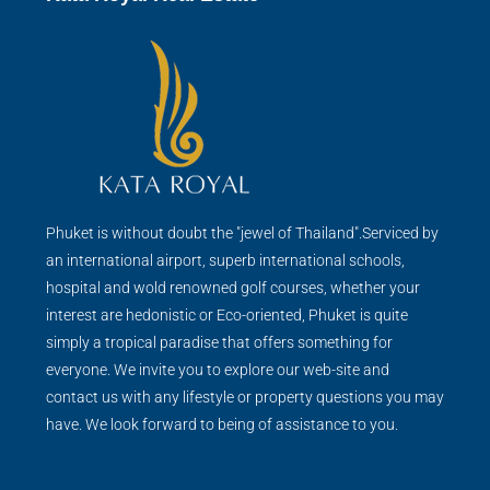
Phuket is without doubt the "jewel of Thailand".Serviced by
an international airport, superb international schools,
hospital and wold renowned golf courses, whether your
interest are hedonistic or Eco-oriented, Phuket is quite
simply a tropical paradise that offers something for
everyone. We invite you to explore our web-site and
contact us with any lifestyle or property questions you may
have. We look forward to being of assistance to you.