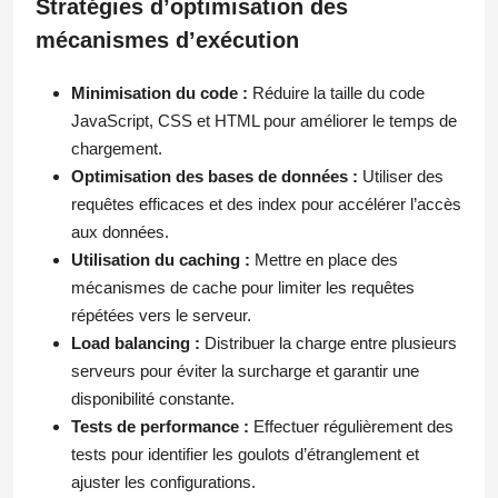
Stratégies d’optimisation des
mécanismes d’exécution
Minimisation du code :
Réduire la taille du code
JavaScript, CSS et HTML pour améliorer le temps de
chargement.
Optimisation des bases de données :
Utiliser des
requêtes efficaces et des index pour accélérer l’accès
aux données.
Utilisation du caching :
Mettre en place des
mécanismes de cache pour limiter les requêtes
répétées vers le serveur.
Load balancing :
Distribuer la charge entre plusieurs
serveurs pour éviter la surcharge et garantir une
disponibilité constante.
Tests de performance :
Effectuer régulièrement des
tests pour identifier les goulots d’étranglement et
ajuster les configurations.