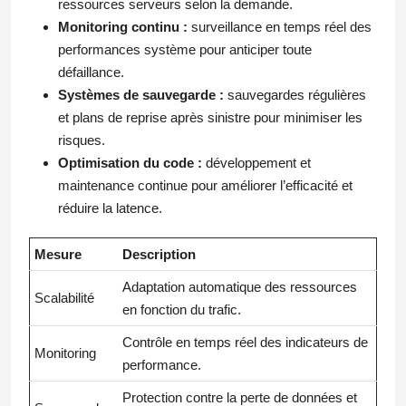
ressources serveurs selon la demande.
Monitoring continu :
surveillance en temps réel des
performances système pour anticiper toute
défaillance.
Systèmes de sauvegarde :
sauvegardes régulières
et plans de reprise après sinistre pour minimiser les
risques.
Optimisation du code :
développement et
maintenance continue pour améliorer l’efficacité et
réduire la latence.
Mesure
Description
Adaptation automatique des ressources
Scalabilité
en fonction du trafic.
Contrôle en temps réel des indicateurs de
Monitoring
performance.
Protection contre la perte de données et