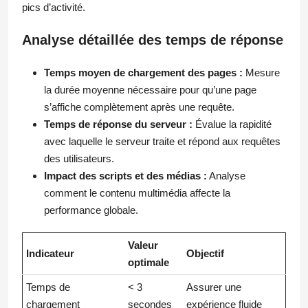
pics d’activité.
Analyse détaillée des temps de réponse
Temps moyen de chargement des pages :
Mesure
la durée moyenne nécessaire pour qu’une page
s’affiche complètement après une requête.
Temps de réponse du serveur :
Évalue la rapidité
avec laquelle le serveur traite et répond aux requêtes
des utilisateurs.
Impact des scripts et des médias :
Analyse
comment le contenu multimédia affecte la
performance globale.
Valeur
Indicateur
Objectif
optimale
Temps de
< 3
Assurer une
chargement
secondes
expérience fluide