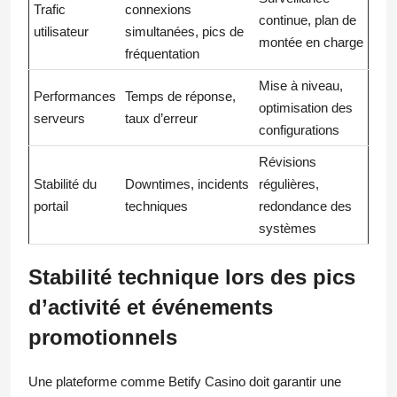
Trafic
connexions
continue, plan de
utilisateur
simultanées, pics de
montée en charge
fréquentation
Mise à niveau,
Performances
Temps de réponse,
optimisation des
serveurs
taux d’erreur
configurations
Révisions
Stabilité du
Downtimes, incidents
régulières,
portail
techniques
redondance des
systèmes
Stabilité technique lors des pics
d’activité et événements
promotionnels
Une plateforme comme Betify Casino doit garantir une