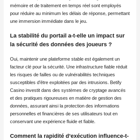
mémoire et de traitement en temps réel sont employés
pour réduire au minimum les délais de réponse, permettant
une immersion immédiate dans le jeu.
La stabilité du portail a-t-elle un impact sur
la sécurité des données des joueurs ?
Oui, maintenir une plateforme stable est également un
facteur clé pour la sécurité. Une infrastructure fiable réduit
les risques de failles ou de vulnérabilités techniques
susceptibles d’être exploitées par des intrusions. Betify
Casino investit dans des systèmes de cryptage avancés
et des pratiques rigoureuses en matière de gestion des
données, assurant ainsi la protection des informations
personnelles et financières de ses utilisateurs tout en
conservant une expérience fluide et fiable.
Comment la rapidité d’exécution influence-t-