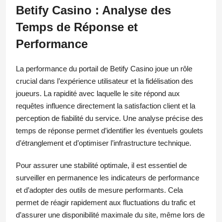
Betify Casino : Analyse des
Temps de Réponse et
Performance
La performance du portail de Betify Casino joue un rôle
crucial dans l’expérience utilisateur et la fidélisation des
joueurs. La rapidité avec laquelle le site répond aux
requêtes influence directement la satisfaction client et la
perception de fiabilité du service. Une analyse précise des
temps de réponse permet d’identifier les éventuels goulets
d’étranglement et d’optimiser l’infrastructure technique.
Pour assurer une stabilité optimale, il est essentiel de
surveiller en permanence les indicateurs de performance
et d’adopter des outils de mesure performants. Cela
permet de réagir rapidement aux fluctuations du trafic et
d’assurer une disponibilité maximale du site, même lors de