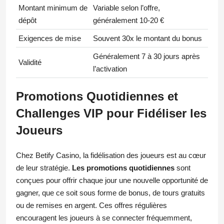
Montant minimum de
Variable selon l’offre,
dépôt
généralement 10-20 €
Exigences de mise
Souvent 30x le montant du bonus
Généralement 7 à 30 jours après
Validité
l’activation
Promotions Quotidiennes et
Challenges VIP pour Fidéliser les
Joueurs
Chez Betify Casino, la fidélisation des joueurs est au cœur
de leur stratégie.
Les promotions quotidiennes
sont
conçues pour offrir chaque jour une nouvelle opportunité de
gagner, que ce soit sous forme de bonus, de tours gratuits
ou de remises en argent. Ces offres régulières
encouragent les joueurs à se connecter fréquemment,