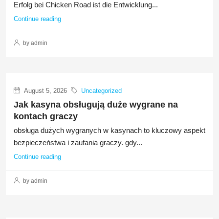
Erfolg bei Chicken Road ist die Entwicklung...
Continue reading
by admin
August 5, 2026
Uncategorized
Jak kasyna obsługują duże wygrane na
kontach graczy
obsługa dużych wygranych w kasynach to kluczowy aspekt
bezpieczeństwa i zaufania graczy. gdy...
Continue reading
by admin