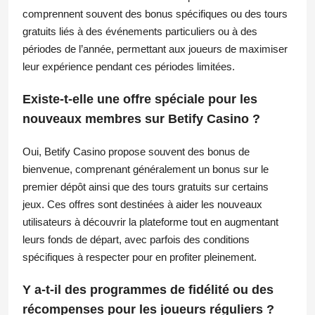
comprennent souvent des bonus spécifiques ou des tours
gratuits liés à des événements particuliers ou à des
périodes de l’année, permettant aux joueurs de maximiser
leur expérience pendant ces périodes limitées.
Existe-t-elle une offre spéciale pour les
nouveaux membres sur Betify Casino ?
Oui, Betify Casino propose souvent des bonus de
bienvenue, comprenant généralement un bonus sur le
premier dépôt ainsi que des tours gratuits sur certains
jeux. Ces offres sont destinées à aider les nouveaux
utilisateurs à découvrir la plateforme tout en augmentant
leurs fonds de départ, avec parfois des conditions
spécifiques à respecter pour en profiter pleinement.
Y a-t-il des programmes de fidélité ou des
récompenses pour les joueurs réguliers ?