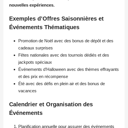
nouvelles expériences.
Exemples d’Offres Saisonnières et
Événements Thématiques
Promotion de Noël avec des bonus de dépôt et des
cadeaux surprises
Fêtes nationales avec des tournois dédiés et des
jackpots spéciaux
Événements d’Halloween avec des thèmes effrayants
et des prix en récompense
Été avec des défis en plein air et des bonus de
vacances
Calendrier et Organisation des
Événements
Planification annuelle pour assurer des événements