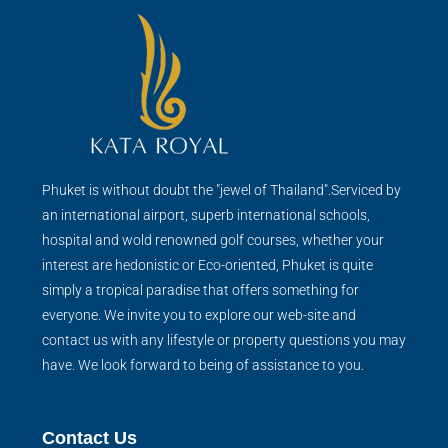
Phuket is without doubt the "jewel of Thailand".Serviced by
an international airport, superb international schools,
hospital and wold renowned golf courses, whether your
interest are hedonistic or Eco-oriented, Phuket is quite
simply a tropical paradise that offers something for
everyone. We invite you to explore our web-site and
contact us with any lifestyle or property questions you may
have. We look forward to being of assistance to you.
Contact Us