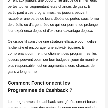
offrent aux joueurs une opportunité unique de limiter leurs
pertes tout en augmentant leurs chances de gains. En
participant à ces programmes, les joueurs peuvent
récupérer une partie de leurs dépôts ou pertes sous forme
de crédits ou d’argent réel, ce qui leur permet de prolonger
leur expérience de jeu et d’explorer davantage de jeux.
Ce dispositif constitue une stratégie efficace pour fidéliser
la clientèle et encourager une activité régulière. En
comprenant comment fonctionnent ces programmes, les
joueurs peuvent optimiser leur budget et jouer de manière
plus responsable, tout en augmentant leurs chances de
gains à long terme.
Comment Fonctionnent les
Programmes de Cashback ?
Les programmes de cashback sont généralement basés
sur un pourcentage des pertes du joueur sur une période