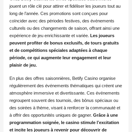
jouent un rôle clé pour attirer et fidéliser les joueurs tout au
long de l’année. Ces promotions sont conçues pour
coïncider avec des périodes festives, des événements
culturels ou des changements de saison, offrant ainsi une
expérience de jeu enrichissante et variée.
Les joueurs
peuvent profiter de bonus exclusifs, de tours gratuits
et de compétitions spéciales adaptées à chaque
période, ce qui augmente leur engagement et leur
plaisir de jeu.
En plus des offres saisonnières, Betify Casino organise
régulièrement des événements thématiques qui créent une
atmosphère immersive et divertissante. Ces événements
regroupent souvent des tournois, des bônus spéciaux ou
des soirées à thème, visant à renforcer la communauté et
à offrir des opportunités uniques de gagner.
Grâce à une
programmation soignée, le casino stimule l’excitation
et incite les joueurs à revenir pour découvrir de