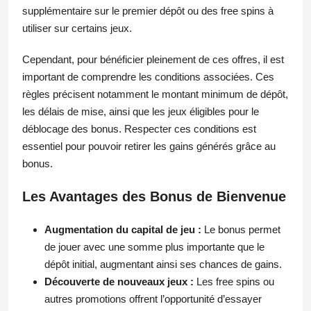
supplémentaire sur le premier dépôt ou des free spins à
utiliser sur certains jeux.
Cependant, pour bénéficier pleinement de ces offres, il est
important de comprendre les conditions associées. Ces
règles précisent notamment le montant minimum de dépôt,
les délais de mise, ainsi que les jeux éligibles pour le
déblocage des bonus. Respecter ces conditions est
essentiel pour pouvoir retirer les gains générés grâce au
bonus.
Les Avantages des Bonus de Bienvenue
Augmentation du capital de jeu :
Le bonus permet
de jouer avec une somme plus importante que le
dépôt initial, augmentant ainsi ses chances de gains.
Découverte de nouveaux jeux :
Les free spins ou
autres promotions offrent l’opportunité d’essayer