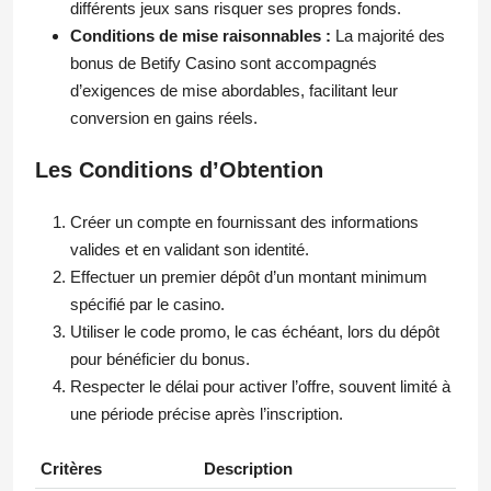
différents jeux sans risquer ses propres fonds.
Conditions de mise raisonnables :
La majorité des
bonus de Betify Casino sont accompagnés
d’exigences de mise abordables, facilitant leur
conversion en gains réels.
Les Conditions d’Obtention
Créer un compte en fournissant des informations
valides et en validant son identité.
Effectuer un premier dépôt d’un montant minimum
spécifié par le casino.
Utiliser le code promo, le cas échéant, lors du dépôt
pour bénéficier du bonus.
Respecter le délai pour activer l’offre, souvent limité à
une période précise après l’inscription.
Critères
Description