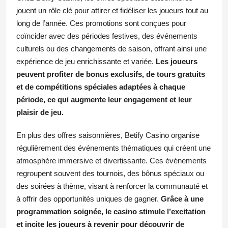
jouent un rôle clé pour attirer et fidéliser les joueurs tout au
long de l’année. Ces promotions sont conçues pour
coïncider avec des périodes festives, des événements
culturels ou des changements de saison, offrant ainsi une
expérience de jeu enrichissante et variée.
Les joueurs
peuvent profiter de bonus exclusifs, de tours gratuits
et de compétitions spéciales adaptées à chaque
période, ce qui augmente leur engagement et leur
plaisir de jeu.
En plus des offres saisonnières, Betify Casino organise
régulièrement des événements thématiques qui créent une
atmosphère immersive et divertissante. Ces événements
regroupent souvent des tournois, des bônus spéciaux ou
des soirées à thème, visant à renforcer la communauté et
à offrir des opportunités uniques de gagner.
Grâce à une
programmation soignée, le casino stimule l’excitation
et incite les joueurs à revenir pour découvrir de