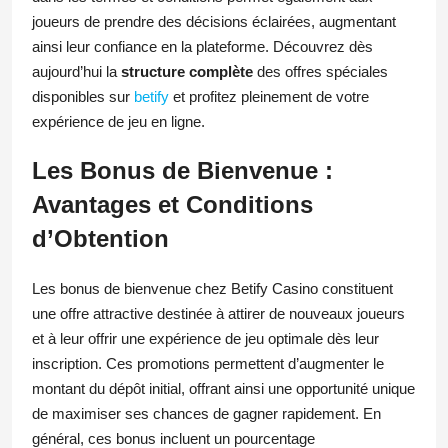
joueurs de prendre des décisions éclairées, augmentant
ainsi leur confiance en la plateforme. Découvrez dès
aujourd’hui la
structure complète
des offres spéciales
disponibles sur
betify
et profitez pleinement de votre
expérience de jeu en ligne.
Les Bonus de Bienvenue :
Avantages et Conditions
d’Obtention
Les bonus de bienvenue chez Betify Casino constituent
une offre attractive destinée à attirer de nouveaux joueurs
et à leur offrir une expérience de jeu optimale dès leur
inscription. Ces promotions permettent d’augmenter le
montant du dépôt initial, offrant ainsi une opportunité unique
de maximiser ses chances de gagner rapidement. En
général, ces bonus incluent un pourcentage