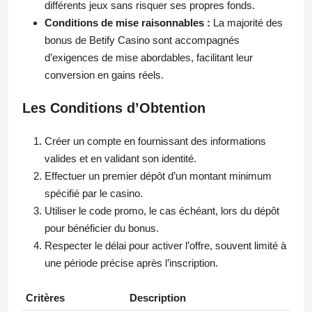
différents jeux sans risquer ses propres fonds.
Conditions de mise raisonnables :
La majorité des
bonus de Betify Casino sont accompagnés
d’exigences de mise abordables, facilitant leur
conversion en gains réels.
Les Conditions d’Obtention
Créer un compte en fournissant des informations
valides et en validant son identité.
Effectuer un premier dépôt d’un montant minimum
spécifié par le casino.
Utiliser le code promo, le cas échéant, lors du dépôt
pour bénéficier du bonus.
Respecter le délai pour activer l’offre, souvent limité à
une période précise après l’inscription.
Critères
Description