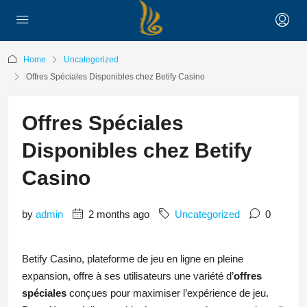
Home
Uncategorized
Offres Spéciales Disponibles chez Betify Casino
Offres Spéciales
Disponibles chez Betify
Casino
by
admin
2 months ago
Uncategorized
0
Betify Casino, plateforme de jeu en ligne en pleine
expansion, offre à ses utilisateurs une variété d’
offres
spéciales
conçues pour maximiser l’expérience de jeu.