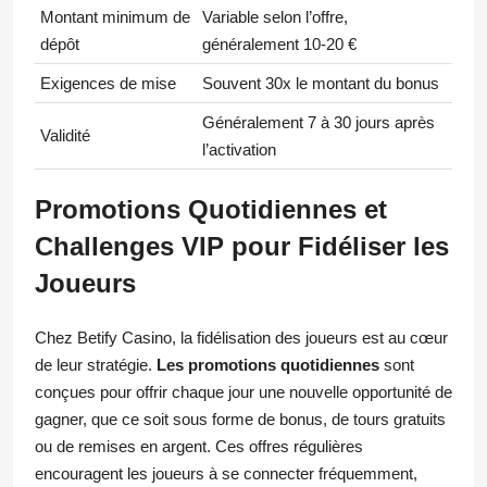
Montant minimum de
Variable selon l’offre,
dépôt
généralement 10-20 €
Exigences de mise
Souvent 30x le montant du bonus
Généralement 7 à 30 jours après
Validité
l’activation
Promotions Quotidiennes et
Challenges VIP pour Fidéliser les
Joueurs
Chez Betify Casino, la fidélisation des joueurs est au cœur
de leur stratégie.
Les promotions quotidiennes
sont
conçues pour offrir chaque jour une nouvelle opportunité de
gagner, que ce soit sous forme de bonus, de tours gratuits
ou de remises en argent. Ces offres régulières
encouragent les joueurs à se connecter fréquemment,