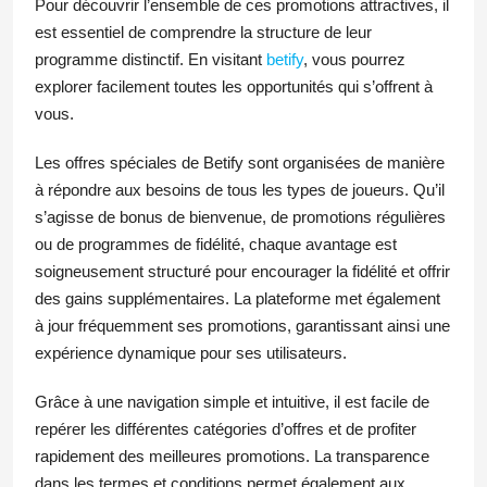
Pour découvrir l’ensemble de ces promotions attractives, il
est essentiel de comprendre la structure de leur
programme distinctif. En visitant
betify
, vous pourrez
explorer facilement toutes les opportunités qui s’offrent à
vous.
Les offres spéciales de Betify sont organisées de manière
à répondre aux besoins de tous les types de joueurs. Qu’il
s’agisse de bonus de bienvenue, de promotions régulières
ou de programmes de fidélité, chaque avantage est
soigneusement structuré pour encourager la fidélité et offrir
des gains supplémentaires. La plateforme met également
à jour fréquemment ses promotions, garantissant ainsi une
expérience dynamique pour ses utilisateurs.
Grâce à une navigation simple et intuitive, il est facile de
repérer les différentes catégories d’offres et de profiter
rapidement des meilleures promotions. La transparence
dans les termes et conditions permet également aux