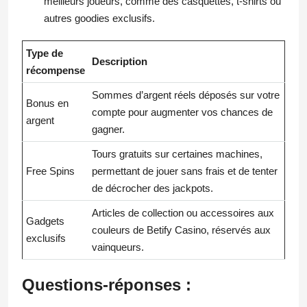
meilleurs joueurs, comme des casquettes, t-shirts ou
autres goodies exclusifs.
Type de
Description
récompense
Sommes d’argent réels déposés sur votre
Bonus en
compte pour augmenter vos chances de
argent
gagner.
Tours gratuits sur certaines machines,
Free Spins
permettant de jouer sans frais et de tenter
de décrocher des jackpots.
Articles de collection ou accessoires aux
Gadgets
couleurs de Betify Casino, réservés aux
exclusifs
vainqueurs.
Questions-réponses :