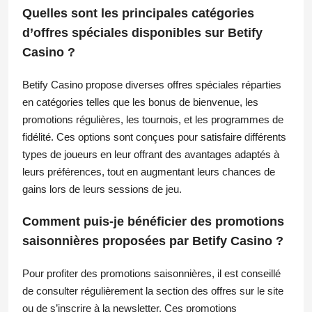
Quelles sont les principales catégories
d’offres spéciales disponibles sur Betify
Casino ?
Betify Casino propose diverses offres spéciales réparties
en catégories telles que les bonus de bienvenue, les
promotions régulières, les tournois, et les programmes de
fidélité. Ces options sont conçues pour satisfaire différents
types de joueurs en leur offrant des avantages adaptés à
leurs préférences, tout en augmentant leurs chances de
gains lors de leurs sessions de jeu.
Comment puis-je bénéficier des promotions
saisonnières proposées par Betify Casino ?
Pour profiter des promotions saisonnières, il est conseillé
de consulter régulièrement la section des offres sur le site
ou de s’inscrire à la newsletter. Ces promotions