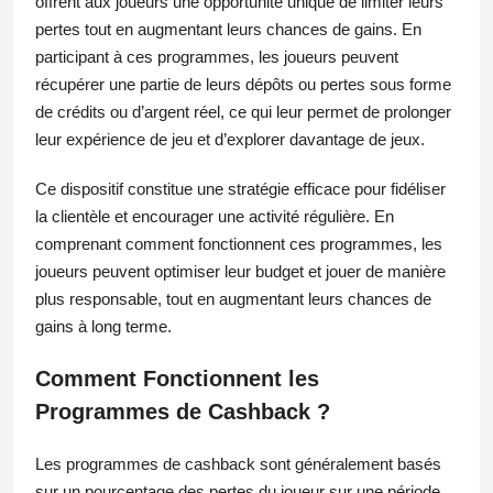
offrent aux joueurs une opportunité unique de limiter leurs
pertes tout en augmentant leurs chances de gains. En
participant à ces programmes, les joueurs peuvent
récupérer une partie de leurs dépôts ou pertes sous forme
de crédits ou d’argent réel, ce qui leur permet de prolonger
leur expérience de jeu et d’explorer davantage de jeux.
Ce dispositif constitue une stratégie efficace pour fidéliser
la clientèle et encourager une activité régulière. En
comprenant comment fonctionnent ces programmes, les
joueurs peuvent optimiser leur budget et jouer de manière
plus responsable, tout en augmentant leurs chances de
gains à long terme.
Comment Fonctionnent les
Programmes de Cashback ?
Les programmes de cashback sont généralement basés
sur un pourcentage des pertes du joueur sur une période