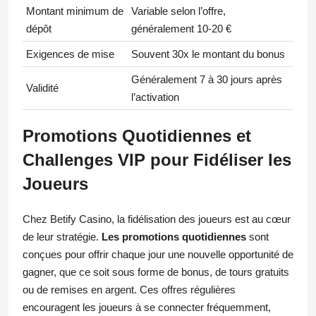
Montant minimum de
Variable selon l’offre,
dépôt
généralement 10-20 €
Exigences de mise
Souvent 30x le montant du bonus
Généralement 7 à 30 jours après
Validité
l’activation
Promotions Quotidiennes et
Challenges VIP pour Fidéliser les
Joueurs
Chez Betify Casino, la fidélisation des joueurs est au cœur
de leur stratégie.
Les promotions quotidiennes
sont
conçues pour offrir chaque jour une nouvelle opportunité de
gagner, que ce soit sous forme de bonus, de tours gratuits
ou de remises en argent. Ces offres régulières
encouragent les joueurs à se connecter fréquemment,