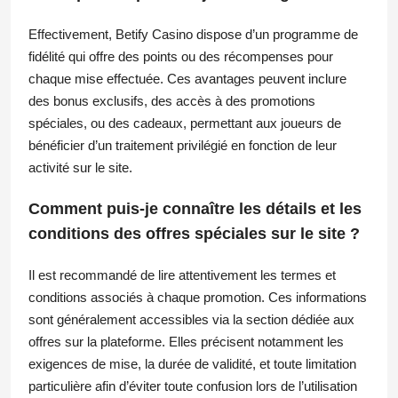
Effectivement, Betify Casino dispose d’un programme de
fidélité qui offre des points ou des récompenses pour
chaque mise effectuée. Ces avantages peuvent inclure
des bonus exclusifs, des accès à des promotions
spéciales, ou des cadeaux, permettant aux joueurs de
bénéficier d’un traitement privilégié en fonction de leur
activité sur le site.
Comment puis-je connaître les détails et les
conditions des offres spéciales sur le site ?
Il est recommandé de lire attentivement les termes et
conditions associés à chaque promotion. Ces informations
sont généralement accessibles via la section dédiée aux
offres sur la plateforme. Elles précisent notamment les
exigences de mise, la durée de validité, et toute limitation
particulière afin d’éviter toute confusion lors de l’utilisation