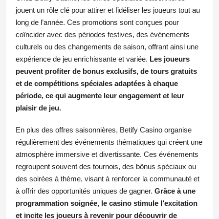
jouent un rôle clé pour attirer et fidéliser les joueurs tout au
long de l’année. Ces promotions sont conçues pour
coïncider avec des périodes festives, des événements
culturels ou des changements de saison, offrant ainsi une
expérience de jeu enrichissante et variée.
Les joueurs
peuvent profiter de bonus exclusifs, de tours gratuits
et de compétitions spéciales adaptées à chaque
période, ce qui augmente leur engagement et leur
plaisir de jeu.
En plus des offres saisonnières, Betify Casino organise
régulièrement des événements thématiques qui créent une
atmosphère immersive et divertissante. Ces événements
regroupent souvent des tournois, des bônus spéciaux ou
des soirées à thème, visant à renforcer la communauté et
à offrir des opportunités uniques de gagner.
Grâce à une
programmation soignée, le casino stimule l’excitation
et incite les joueurs à revenir pour découvrir de