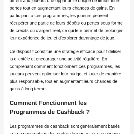
offrent aux joueurs une opportunité unique de limiter leurs
pertes tout en augmentant leurs chances de gains. En
participant à ces programmes, les joueurs peuvent
récupérer une partie de leurs dépôts ou pertes sous forme
de crédits ou d’argent réel, ce qui leur permet de prolonger
leur expérience de jeu et d’explorer davantage de jeux.
Ce dispositif constitue une stratégie efficace pour fidéliser
la clientèle et encourager une activité régulière. En
comprenant comment fonctionnent ces programmes, les
joueurs peuvent optimiser leur budget et jouer de manière
plus responsable, tout en augmentant leurs chances de
gains à long terme.
Comment Fonctionnent les
Programmes de Cashback ?
Les programmes de cashback sont généralement basés
sur un pourcentage des pertes du joueur sur une période