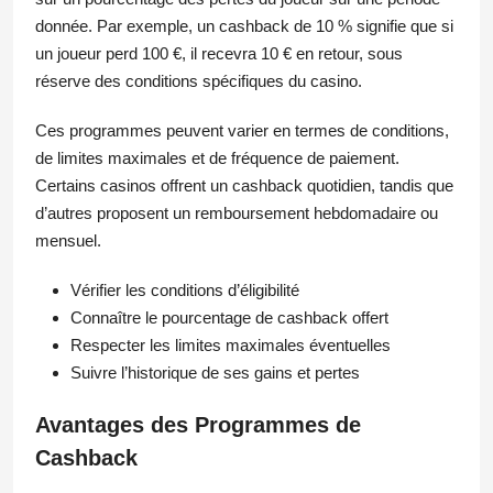
donnée. Par exemple, un cashback de 10 % signifie que si
un joueur perd 100 €, il recevra 10 € en retour, sous
réserve des conditions spécifiques du casino.
Ces programmes peuvent varier en termes de conditions,
de limites maximales et de fréquence de paiement.
Certains casinos offrent un cashback quotidien, tandis que
d’autres proposent un remboursement hebdomadaire ou
mensuel.
Vérifier les conditions d’éligibilité
Connaître le pourcentage de cashback offert
Respecter les limites maximales éventuelles
Suivre l’historique de ses gains et pertes
Avantages des Programmes de
Cashback