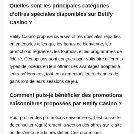
Quelles sont les principales catégories
d’offres spéciales disponibles sur Betify
Casino ?
Betify Casino propose diverses offres spéciales réparties
en catégories telles que les bonus de bienvenue, les
promotions régulières, les tournois, et les programmes de
fidélité. Ces options sont conçues pour satisfaire différents
types de joueurs en leur offrant des avantages adaptés à
leurs préférences, tout en augmentant leurs chances de
gains lors de leurs sessions de jeu.
Comment puis-je bénéficier des promotions
saisonnières proposées par Betify Casino ?
Pour profiter des promotions saisonnières, il est conseillé
de consulter régulièrement la section des offres sur le site
ou de s’inscrire à la newsletter. Ces promotions