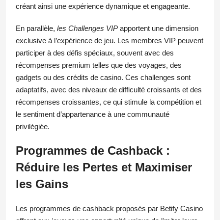
créant ainsi une expérience dynamique et engageante.
En parallèle,
les Challenges VIP
apportent une dimension
exclusive à l’expérience de jeu. Les membres VIP peuvent
participer à des défis spéciaux, souvent avec des
récompenses premium telles que des voyages, des
gadgets ou des crédits de casino. Ces challenges sont
adaptatifs, avec des niveaux de difficulté croissants et des
récompenses croissantes, ce qui stimule la compétition et
le sentiment d’appartenance à une communauté
privilégiée.
Programmes de Cashback :
Réduire les Pertes et Maximiser
les Gains
Les programmes de cashback proposés par Betify Casino