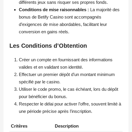
différents jeux sans risquer ses propres fonds.
Conditions de mise raisonnables :
La majorité des
bonus de Betify Casino sont accompagnés
d’exigences de mise abordables, facilitant leur
conversion en gains réels.
Les Conditions d’Obtention
Créer un compte en fournissant des informations
valides et en validant son identité.
Effectuer un premier dépôt d’un montant minimum
spécifié par le casino.
Utiliser le code promo, le cas échéant, lors du dépôt
pour bénéficier du bonus.
Respecter le délai pour activer l’offre, souvent limité à
une période précise après l’inscription.
Critères
Description