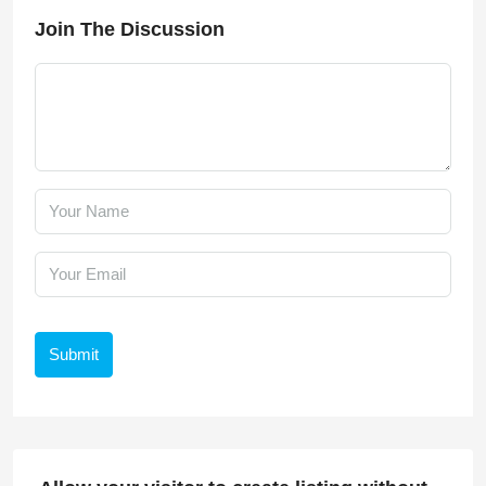
Join The Discussion
Submit