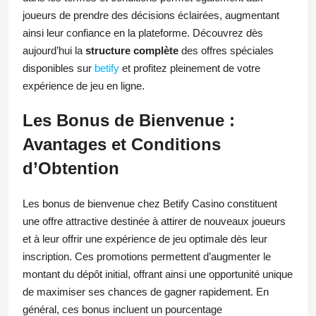
joueurs de prendre des décisions éclairées, augmentant
ainsi leur confiance en la plateforme. Découvrez dès
aujourd’hui la
structure complète
des offres spéciales
disponibles sur
betify
et profitez pleinement de votre
expérience de jeu en ligne.
Les Bonus de Bienvenue :
Avantages et Conditions
d’Obtention
Les bonus de bienvenue chez Betify Casino constituent
une offre attractive destinée à attirer de nouveaux joueurs
et à leur offrir une expérience de jeu optimale dès leur
inscription. Ces promotions permettent d’augmenter le
montant du dépôt initial, offrant ainsi une opportunité unique
de maximiser ses chances de gagner rapidement. En
général, ces bonus incluent un pourcentage