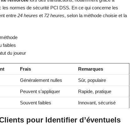
avec les normes de sécurité PCI DSS. En ce qui concerne les
ent entre
24 heures
et
72 heures
, selon la méthode choisie et la
 méthode
 faibles
atut du joueur
ent
Frais
Remarques
Généralement nulles
Sûr, populaire
Peuvent s’appliquer
Rapide, pratique
Souvent faibles
Innovant, sécurisé
Clients pour Identifier d’éventuels