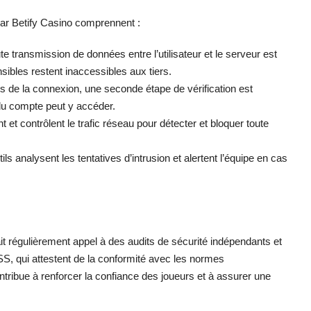
 par Betify Casino comprennent :
te transmission de données entre l’utilisateur et le serveur est
sibles restent inaccessibles aux tiers.
s de la connexion, une seconde étape de vérification est
 du compte peut y accéder.
nt et contrôlent le trafic réseau pour détecter et bloquer toute
ils analysent les tentatives d’intrusion et alertent l’équipe en cas
it régulièrement appel à des audits de sécurité indépendants et
DSS, qui attestent de la conformité avec les normes
ntribue à renforcer la confiance des joueurs et à assurer une
.