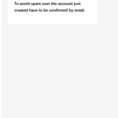
To avoid spam user the account just
created have to be confirmed by email.