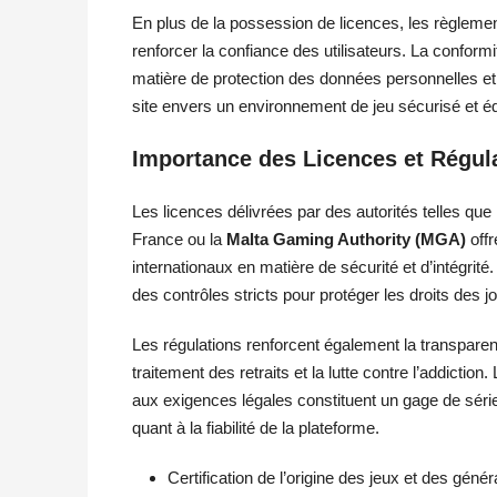
En plus de la possession de licences, les règlement
renforcer la confiance des utilisateurs. La confor
matière de protection des données personnelles et 
site envers un environnement de jeu sécurisé et éq
Importance des Licences et Régul
Les licences délivrées par des autorités telles que l
France ou la
Malta Gaming Authority (MGA)
offr
internationaux en matière de sécurité et d’intégrit
des contrôles stricts pour protéger les droits des j
Les régulations renforcent également la transpare
traitement des retraits et la lutte contre l’addictio
aux exigences légales constituent un gage de série
quant à la fiabilité de la plateforme.
Certification de l’origine des jeux et des gé