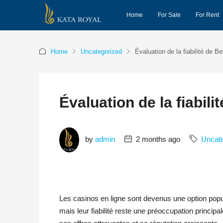
Home
For Sale
For Rent
Home
Uncategorized
Évaluation de la fiabilité de B
Évaluation de la fiabili
by
admin
2 months ago
Uncate
Les casinos en ligne sont devenus une option popu
mais leur fiabilité reste une préoccupation princi