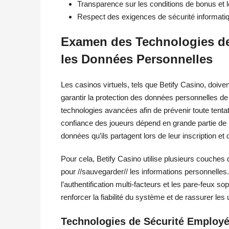
Transparence sur les conditions de bonus et le
Respect des exigences de sécurité informatiq
Examen des Technologies de 
les Données Personnelles
Les casinos virtuels, tels que Betify Casino, doi
garantir la protection des données personnelles de l
technologies avancées afin de prévenir toute tenta
confiance des joueurs dépend en grande partie de la 
données qu’ils partagent lors de leur inscription et 
Pour cela, Betify Casino utilise plusieurs couches 
pour //sauvegarder// les informations personnelle
l’authentification multi-facteurs et les pare-feux 
renforcer la fiabilité du système et de rassurer les
Technologies de Sécurité Employ