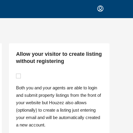
Allow your visitor to create listing
without registering
Both you and your agents are able to login
and submit property listings from the front of
your website but Houzez also allows
(optionally) to create a listing just entering
your email and will be automatically created
a new account.