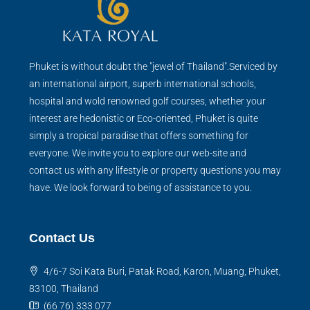
Phuket is without doubt the "jewel of Thailand".Serviced by
an international airport, superb international schools,
hospital and wold renowned golf courses, whether your
interest are hedonistic or Eco-oriented, Phuket is quite
simply a tropical paradise that offers something for
everyone. We invite you to explore our web-site and
contact us with any lifestyle or property questions you may
have. We look forward to being of assistance to you.
Contact Us
4/6-7 Soi Kata Buri, Patak Road, Karon, Muang, Phuket,
83100, Thailand
(66 76) 333 077