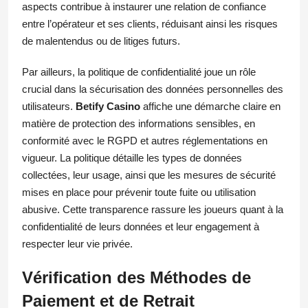
aspects contribue à instaurer une relation de confiance
entre l’opérateur et ses clients, réduisant ainsi les risques
de malentendus ou de litiges futurs.
Par ailleurs, la politique de confidentialité joue un rôle
crucial dans la sécurisation des données personnelles des
utilisateurs.
Betify Casino
affiche une démarche claire en
matière de protection des informations sensibles, en
conformité avec le RGPD et autres réglementations en
vigueur. La politique détaille les types de données
collectées, leur usage, ainsi que les mesures de sécurité
mises en place pour prévenir toute fuite ou utilisation
abusive. Cette transparence rassure les joueurs quant à la
confidentialité de leurs données et leur engagement à
respecter leur vie privée.
Vérification des Méthodes de
Paiement et de Retrait