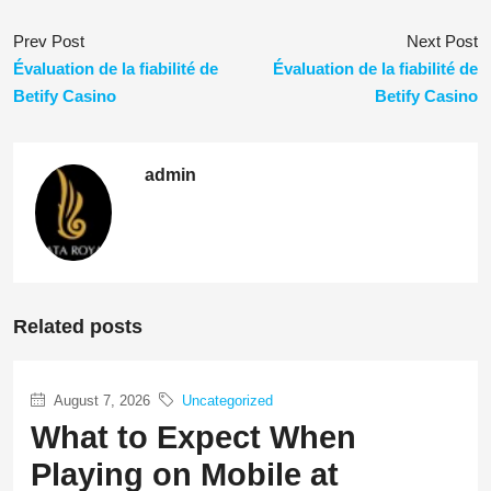
Prev Post
Next Post
Évaluation de la fiabilité de
Évaluation de la fiabilité de
Betify Casino
Betify Casino
admin
Related posts
August 7, 2026
Uncategorized
What to Expect When
Playing on Mobile at