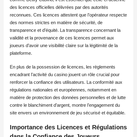
des licences officielles délivrées par des autorités
reconnues. Ces licences attestent que l’opérateur respecte
des normes strictes en matière de sécurité, de
transparence et d’équité. La transparence concernant la
validité et la provenance de ces licences permet aux
joueurs d’avoir une visibilité claire sur la légitimité de la
plateforme.
En plus de la possession de licences, les règlements
encadrant l’activité du casino jouent un rôle crucial pour
renforcer la confiance des utilisateurs. La conformité aux
régulations nationales et européennes, notamment en
matière de protection des données personnelles et de lutte
contre le blanchiment d’argent, montre l’engagement du
site envers un environnement de jeu sécurisé et équitable.
Importance des Licences et Régulations
dans la Confiance des Joueurs