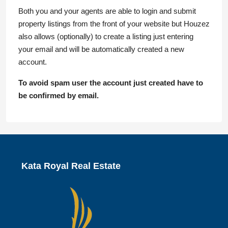
Both you and your agents are able to login and submit
property listings from the front of your website but Houzez
also allows (optionally) to create a listing just entering
your email and will be automatically created a new
account.
To avoid spam user the account just created have to
be confirmed by email.
Kata Royal Real Estate