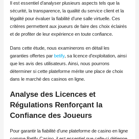
Il est essentiel d’analyser plusieurs aspects tels que la
sécurité, la transparence, la qualité du service client et la
légalité pour évaluer la fiabilité d’une salle virtuelle. Ces
critères permettent aux joueurs de faire des choix éclairés
et de profiter de leur expérience en toute confiance.
Dans cette étude, nous examinerons en détail les
garanties offertes par
betify
, sa licence d’exploitation, ainsi
que les avis des utilisateurs. Ainsi, nous pourrons
déterminer si cette plateforme mérite une place de choix
dans le marché des casinos en ligne.
Analyse des Licences et
Régulations Renforçant la
Confiance des Joueurs
Pour garantir la fiabilité d’une plateforme de casino en ligne
comme Betify Casino, il est essentiel que celle-ci détienne