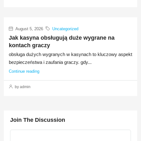
August 5, 2026
Uncategorized
Jak kasyna obsługują duże wygrane na
kontach graczy
obsługa dużych wygranych w kasynach to kluczowy aspekt
bezpieczeństwa i zaufania graczy. gdy...
Continue reading
by admin
Join The Discussion