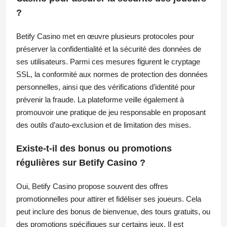
?
Betify Casino met en œuvre plusieurs protocoles pour
préserver la confidentialité et la sécurité des données de
ses utilisateurs. Parmi ces mesures figurent le cryptage
SSL, la conformité aux normes de protection des données
personnelles, ainsi que des vérifications d’identité pour
prévenir la fraude. La plateforme veille également à
promouvoir une pratique de jeu responsable en proposant
des outils d’auto-exclusion et de limitation des mises.
Existe-t-il des bonus ou promotions
régulières sur Betify Casino ?
Oui, Betify Casino propose souvent des offres
promotionnelles pour attirer et fidéliser ses joueurs. Cela
peut inclure des bonus de bienvenue, des tours gratuits, ou
des promotions spécifiques sur certains jeux. Il est