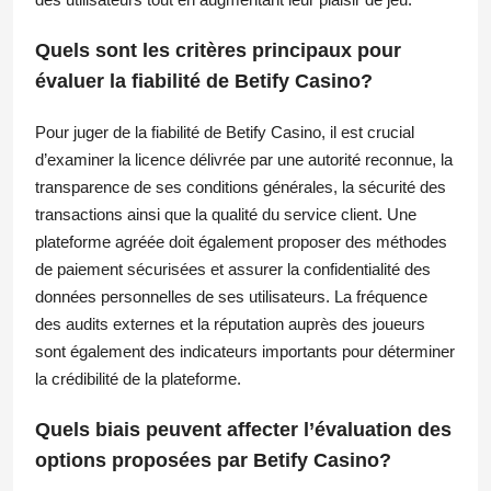
Quels sont les critères principaux pour
évaluer la fiabilité de Betify Casino?
Pour juger de la fiabilité de Betify Casino, il est crucial
d’examiner la licence délivrée par une autorité reconnue, la
transparence de ses conditions générales, la sécurité des
transactions ainsi que la qualité du service client. Une
plateforme agréée doit également proposer des méthodes
de paiement sécurisées et assurer la confidentialité des
données personnelles de ses utilisateurs. La fréquence
des audits externes et la réputation auprès des joueurs
sont également des indicateurs importants pour déterminer
la crédibilité de la plateforme.
Quels biais peuvent affecter l’évaluation des
options proposées par Betify Casino?