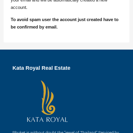
account.
To avoid spam user the account just created have to
be confirmed by email.
Kata Royal Real Estate
Phuket is without doubt the "jewel of Thailand".Serviced by