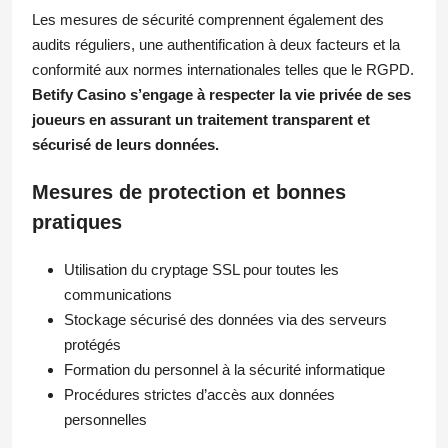
Les mesures de sécurité comprennent également des
audits réguliers, une authentification à deux facteurs et la
conformité aux normes internationales telles que le RGPD.
Betify Casino s’engage à respecter la vie privée de ses
joueurs en assurant un traitement transparent et
sécurisé de leurs données.
Mesures de protection et bonnes
pratiques
Utilisation du cryptage SSL pour toutes les
communications
Stockage sécurisé des données via des serveurs
protégés
Formation du personnel à la sécurité informatique
Procédures strictes d’accès aux données
personnelles