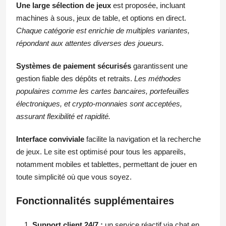
Une large sélection de jeux
est proposée, incluant
machines à sous, jeux de table, et options en direct.
Chaque catégorie est enrichie de multiples variantes,
répondant aux attentes diverses des joueurs.
Systèmes de paiement sécurisés
garantissent une
gestion fiable des dépôts et retraits.
Les méthodes
populaires comme les cartes bancaires, portefeuilles
électroniques, et crypto-monnaies sont acceptées,
assurant flexibilité et rapidité.
Interface conviviale
facilite la navigation et la recherche
de jeux. Le site est optimisé pour tous les appareils,
notamment mobiles et tablettes, permettant de jouer en
toute simplicité où que vous soyez.
Fonctionnalités supplémentaires
Support client 24/7 :
un service réactif via chat en