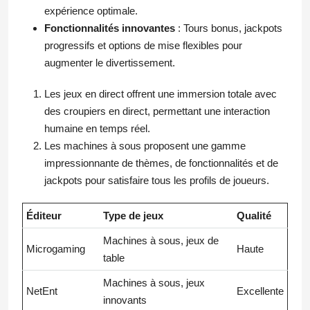
expérience optimale.
Fonctionnalités innovantes
: Tours bonus, jackpots
progressifs et options de mise flexibles pour
augmenter le divertissement.
Les jeux en direct offrent une immersion totale avec
des croupiers en direct, permettant une interaction
humaine en temps réel.
Les machines à sous proposent une gamme
impressionnante de thèmes, de fonctionnalités et de
jackpots pour satisfaire tous les profils de joueurs.
Éditeur
Type de jeux
Qualité
Machines à sous, jeux de
Microgaming
Haute
table
Machines à sous, jeux
NetEnt
Excellente
innovants