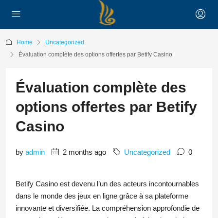
Home
Uncategorized
Évaluation complète des options offertes par Betify Casino
Évaluation complète des
options offertes par Betify
Casino
by
admin
2 months ago
Uncategorized
0
Betify Casino est devenu l’un des acteurs incontournables
dans le monde des jeux en ligne grâce à sa plateforme
innovante et diversifiée. La compréhension approfondie de