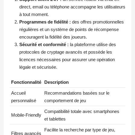
direct, email ou téléphone accompagne les utilisateurs
à tout moment.
Programmes de fidélité :
des offres promotionnelles
régulières et un système de points de récompense
encouragent la fidélité des joueurs.
Sécurité et conformité :
la plateforme utilise des
protocoles de cryptage avancés et possède les
licences nécessaires pour assurer une opération
légale et sécurisée.
Fonctionnalité
Description
Accueil
Recommandations basées sur le
personnalisé
comportement de jeu
Compatibilité totale avec smartphones
Mobile-Friendly
et tablettes
Facilite la recherche par type de jeu,
Filtres avancés