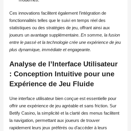
Ces innovations facilitent également l’intégration de
fonctionnalités telles que le suivi en temps réel des
statistiques ou des stratégies de jeu, offrant ainsi aux
joueurs un avantage supplémentaire.
En somme, la fusion
entre le passé et la technologie crée une expérience de jeu
plus dynamique, immédiate et engageante.
Analyse de l’Interface Utilisateur
: Conception Intuitive pour une
Expérience de Jeu Fluide
Une interface utilisateur bien conçue est essentielle pour
offrir une expérience de jeu agréable et sans friction. Sur
Betify Casino, la simplicité et la clarté des menus facilitent
la navigation, permettant aux joueurs de trouver
rapidement leurs jeux préférés ou d’accéder à leurs