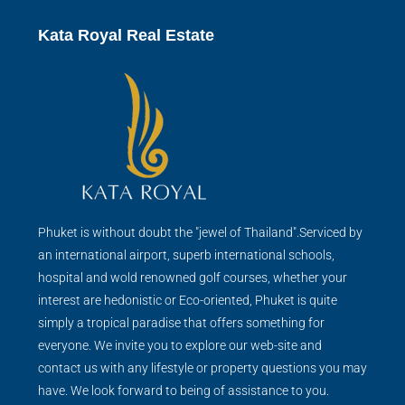
Kata Royal Real Estate
Phuket is without doubt the "jewel of Thailand".Serviced by
an international airport, superb international schools,
hospital and wold renowned golf courses, whether your
interest are hedonistic or Eco-oriented, Phuket is quite
simply a tropical paradise that offers something for
everyone. We invite you to explore our web-site and
contact us with any lifestyle or property questions you may
have. We look forward to being of assistance to you.