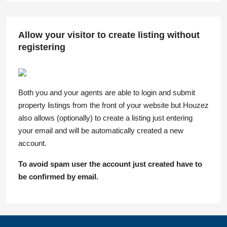
Allow your visitor to create listing without
registering
Both you and your agents are able to login and submit
property listings from the front of your website but Houzez
also allows (optionally) to create a listing just entering
your email and will be automatically created a new
account.
To avoid spam user the account just created have to
be confirmed by email.