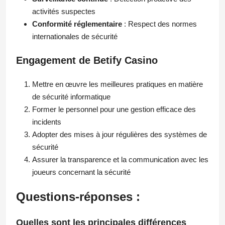
activités suspectes
Conformité réglementaire
: Respect des normes
internationales de sécurité
Engagement de Betify Casino
Mettre en œuvre les meilleures pratiques en matière
de sécurité informatique
Former le personnel pour une gestion efficace des
incidents
Adopter des mises à jour régulières des systèmes de
sécurité
Assurer la transparence et la communication avec les
joueurs concernant la sécurité
Questions-réponses :
Quelles sont les principales différences