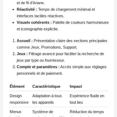
et de fil d’Ariane.
Réactivité :
Temps de chargement minimal et
interfaces tactiles réactives.
Visuels cohérents :
Palette de couleurs harmonieuse
et iconographie explicite.
Accueil :
Présentation claire des sections principales
comme Jeux, Promotions, Support.
Jeux :
Filtrage avancé pour faciliter la recherche de
jeux par type ou fournisseur.
Compte et paramètres :
Accès simple aux réglages
personnels et de paiement.
Élément
Caractéristique
Impact
Design
Adaptation à tous
Expérience fluide en
responsive
les appareils
tout lieu
Menus
Système de
Réduction du temps