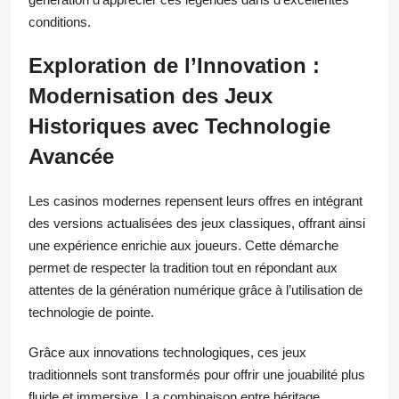
conditions.
Exploration de l’Innovation :
Modernisation des Jeux
Historiques avec Technologie
Avancée
Les casinos modernes repensent leurs offres en intégrant
des versions actualisées des jeux classiques, offrant ainsi
une expérience enrichie aux joueurs. Cette démarche
permet de respecter la tradition tout en répondant aux
attentes de la génération numérique grâce à l’utilisation de
technologie de pointe.
Grâce aux innovations technologiques, ces jeux
traditionnels sont transformés pour offrir une jouabilité plus
fluide et immersive. La combinaison entre héritage