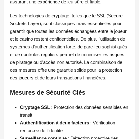
assurant une expérience de jeu sûre et fiable.
Les technologies de cryptage, telles que le SSL (Secure
Sockets Layer), sont classiques mais essentielles pour
garantir que toutes les données échangées entre le joueur
et le casino restent confidentielles. De plus, l’utilisation de
systèmes d’authentification forte, de pare-feu sophistiqués
et de contrôles réguliers permet de minimiser les risques
de piratage ou d’accès non autorisé. La combinaison de
ces mesures offre une garantie solide pour la protection
des joueurs et de leurs transactions financières.
Mesures de Sécurité Clés
Cryptage SSL
: Protection des données sensibles en
transit
Authentification à deux facteurs
: Vérification
renforcée de l’identité
Surveillance continue
: Détection proactive des