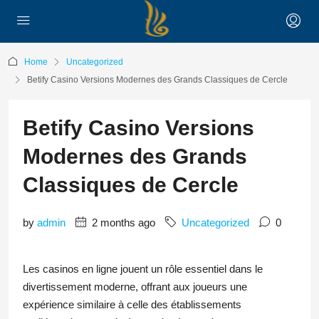
Home
Uncategorized
Betify Casino Versions Modernes des Grands Classiques de Cercle
Betify Casino Versions
Modernes des Grands
Classiques de Cercle
by
admin
2 months ago
Uncategorized
0
Les casinos en ligne jouent un rôle essentiel dans le
divertissement moderne, offrant aux joueurs une
expérience similaire à celle des établissements