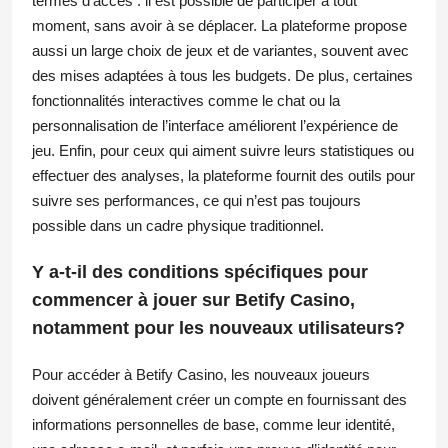
termes d’accès : il est possible de participer à tout
moment, sans avoir à se déplacer. La plateforme propose
aussi un large choix de jeux et de variantes, souvent avec
des mises adaptées à tous les budgets. De plus, certaines
fonctionnalités interactives comme le chat ou la
personnalisation de l’interface améliorent l’expérience de
jeu. Enfin, pour ceux qui aiment suivre leurs statistiques ou
effectuer des analyses, la plateforme fournit des outils pour
suivre ses performances, ce qui n’est pas toujours
possible dans un cadre physique traditionnel.
Y a-t-il des conditions spécifiques pour
commencer à jouer sur Betify Casino,
notamment pour les nouveaux utilisateurs?
Pour accéder à Betify Casino, les nouveaux joueurs
doivent généralement créer un compte en fournissant des
informations personnelles de base, comme leur identité,