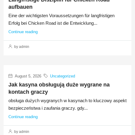
aufbauen
Eine der wichtigsten Voraussetzungen für langfristigen
Erfolg bei Chicken Road ist die Entwicklung...
Continue reading
by admin
August 5, 2026
Uncategorized
Jak kasyna obsługują duże wygrane na
kontach graczy
obsługa dużych wygranych w kasynach to kluczowy aspekt
bezpieczeństwa i zaufania graczy. gdy...
Continue reading
by admin