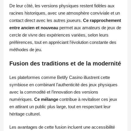
De leur côté, les versions physiques restent fidèles aux
racines historiques, avec une atmosphère conviviale et un
contact direct avec les autres joueurs.
Ce rapprochement
entre ancien et nouveau
permet aux amateurs de jeux de
cercle de vivre des expériences variées, selon leurs
préférences, tout en appréciant l’évolution constante des
méthodes de jeu.
Fusion des traditions et de la modernité
Les plateformes comme Betify Casino illustrent cette
symbiose en combinant l’authenticité des jeux physiques
avec la commodité et l’innovation des versions
numériques.
Ce mélange
contribue à revitaliser ces jeux
en attirant un public plus large, tout en respectant leur
héritage culturel.
Les avantages de cette fusion incluent une accessibilité