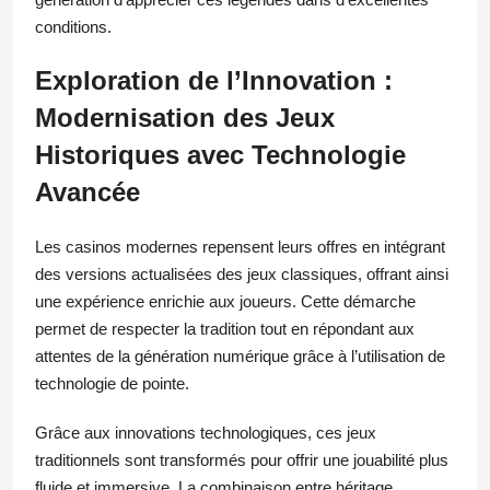
conditions.
Exploration de l’Innovation :
Modernisation des Jeux
Historiques avec Technologie
Avancée
Les casinos modernes repensent leurs offres en intégrant
des versions actualisées des jeux classiques, offrant ainsi
une expérience enrichie aux joueurs. Cette démarche
permet de respecter la tradition tout en répondant aux
attentes de la génération numérique grâce à l’utilisation de
technologie de pointe.
Grâce aux innovations technologiques, ces jeux
traditionnels sont transformés pour offrir une jouabilité plus
fluide et immersive. La combinaison entre héritage