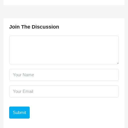
Join The Discussion
Submit