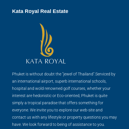
Kata Royal Real Estate
Phuket is without doubt the "jewel of Thailand".Serviced by
an international airport, superb international schools,
hospital and wold renowned golf courses, whether your
interest are hedonistic or Eco-oriented, Phuket is quite
simply a tropical paradise that offers something for
everyone. We invite you to explore our web-site and
contact us with any lifestyle or property questions you may
have. We look forward to being of assistance to you.