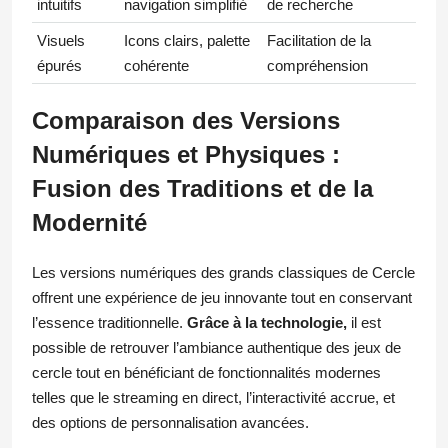
intuitifs
navigation simplifié
de recherche
Visuels
Icons clairs, palette
Facilitation de la
épurés
cohérente
compréhension
Comparaison des Versions
Numériques et Physiques :
Fusion des Traditions et de la
Modernité
Les versions numériques des grands classiques de Cercle
offrent une expérience de jeu innovante tout en conservant
l’essence traditionnelle.
Grâce à la technologie,
il est
possible de retrouver l’ambiance authentique des jeux de
cercle tout en bénéficiant de fonctionnalités modernes
telles que le streaming en direct, l’interactivité accrue, et
des options de personnalisation avancées.