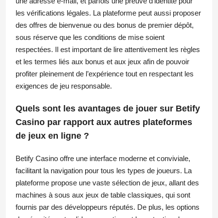
une adresse e-mail, et parfois une preuve d’identité pour
les vérifications légales. La plateforme peut aussi proposer
des offres de bienvenue ou des bonus de premier dépôt,
sous réserve que les conditions de mise soient
respectées. Il est important de lire attentivement les règles
et les termes liés aux bonus et aux jeux afin de pouvoir
profiter pleinement de l’expérience tout en respectant les
exigences de jeu responsable.
Quels sont les avantages de jouer sur Betify
Casino par rapport aux autres plateformes
de jeux en ligne ?
Betify Casino offre une interface moderne et conviviale,
facilitant la navigation pour tous les types de joueurs. La
plateforme propose une vaste sélection de jeux, allant des
machines à sous aux jeux de table classiques, qui sont
fournis par des développeurs réputés. De plus, les options