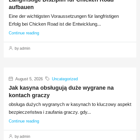
aufbauen
Eine der wichtigsten Voraussetzungen für langfristigen
Erfolg bei Chicken Road ist die Entwicklung...
Continue reading
by admin
August 5, 2026
Uncategorized
Jak kasyna obsługują duże wygrane na
kontach graczy
obsługa dużych wygranych w kasynach to kluczowy aspekt
bezpieczeństwa i zaufania graczy. gdy...
Continue reading
by admin