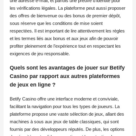
une adresse e-mail, et parfois une preuve d’identité pour
les vérifications légales. La plateforme peut aussi proposer
des offres de bienvenue ou des bonus de premier dépôt,
sous réserve que les conditions de mise soient
respectées. Il est important de lire attentivement les règles
et les termes liés aux bonus et aux jeux afin de pouvoir
profiter pleinement de l’expérience tout en respectant les
exigences de jeu responsable.
Quels sont les avantages de jouer sur Betify
Casino par rapport aux autres plateformes
de jeux en ligne ?
Betify Casino offre une interface moderne et conviviale,
facilitant la navigation pour tous les types de joueurs. La
plateforme propose une vaste sélection de jeux, allant des
machines à sous aux jeux de table classiques, qui sont
fournis par des développeurs réputés. De plus, les options