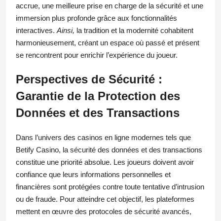
accrue, une meilleure prise en charge de la sécurité et une
immersion plus profonde grâce aux fonctionnalités
interactives.
Ainsi,
la tradition et la modernité cohabitent
harmonieusement, créant un espace où passé et présent
se rencontrent pour enrichir l’expérience du joueur.
Perspectives de Sécurité :
Garantie de la Protection des
Données et des Transactions
Dans l’univers des casinos en ligne modernes tels que
Betify Casino, la sécurité des données et des transactions
constitue une priorité absolue. Les joueurs doivent avoir
confiance que leurs informations personnelles et
financières sont protégées contre toute tentative d’intrusion
ou de fraude. Pour atteindre cet objectif, les plateformes
mettent en œuvre des protocoles de sécurité avancés,