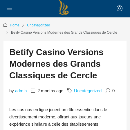
Home
Uncategorized
Betify Casino Versions Modernes des Grands Classiques de Cercle
Betify Casino Versions
Modernes des Grands
Classiques de Cercle
by
admin
2 months ago
Uncategorized
0
Les casinos en ligne jouent un rôle essentiel dans le
divertissement moderne, offrant aux joueurs une
expérience similaire à celle des établissements