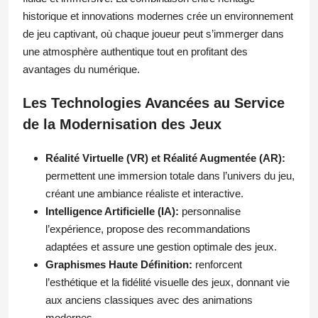
historique et innovations modernes crée un environnement
de jeu captivant, où chaque joueur peut s’immerger dans
une atmosphère authentique tout en profitant des
avantages du numérique.
Les Technologies Avancées au Service
de la Modernisation des Jeux
Réalité Virtuelle (VR) et Réalité Augmentée (AR):
permettent une immersion totale dans l’univers du jeu,
créant une ambiance réaliste et interactive.
Intelligence Artificielle (IA):
personnalise
l’expérience, propose des recommandations
adaptées et assure une gestion optimale des jeux.
Graphismes Haute Définition:
renforcent
l’esthétique et la fidélité visuelle des jeux, donnant vie
aux anciens classiques avec des animations
modernes.