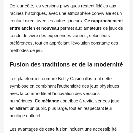
De leur côté, les versions physiques restent fidèles aux
racines historiques, avec une atmosphère conviviale et un
contact direct avec les autres joueurs.
Ce rapprochement
entre ancien et nouveau
permet aux amateurs de jeux de
cercle de vivre des expériences variées, selon leurs
préférences, tout en appréciant l’évolution constante des
méthodes de jeu.
Fusion des traditions et de la modernité
Les plateformes comme Betify Casino illustrent cette
symbiose en combinant l’authenticité des jeux physiques
avec la commodité et l’innovation des versions
numériques.
Ce mélange
contribue à revitaliser ces jeux
en attirant un public plus large, tout en respectant leur
héritage culturel.
Les avantages de cette fusion incluent une accessibilité