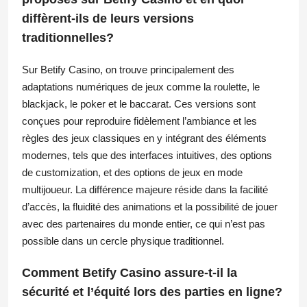
diffèrent-ils de leurs versions
traditionnelles?
Sur Betify Casino, on trouve principalement des
adaptations numériques de jeux comme la roulette, le
blackjack, le poker et le baccarat. Ces versions sont
conçues pour reproduire fidèlement l’ambiance et les
règles des jeux classiques en y intégrant des éléments
modernes, tels que des interfaces intuitives, des options
de customization, et des options de jeux en mode
multijoueur. La différence majeure réside dans la facilité
d’accès, la fluidité des animations et la possibilité de jouer
avec des partenaires du monde entier, ce qui n’est pas
possible dans un cercle physique traditionnel.
Comment Betify Casino assure-t-il la
sécurité et l’équité lors des parties en ligne?