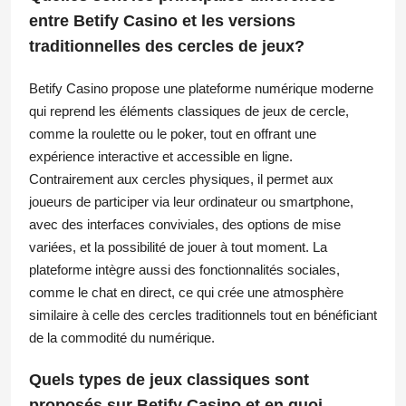
entre Betify Casino et les versions
traditionnelles des cercles de jeux?
Betify Casino propose une plateforme numérique moderne
qui reprend les éléments classiques de jeux de cercle,
comme la roulette ou le poker, tout en offrant une
expérience interactive et accessible en ligne.
Contrairement aux cercles physiques, il permet aux
joueurs de participer via leur ordinateur ou smartphone,
avec des interfaces conviviales, des options de mise
variées, et la possibilité de jouer à tout moment. La
plateforme intègre aussi des fonctionnalités sociales,
comme le chat en direct, ce qui crée une atmosphère
similaire à celle des cercles traditionnels tout en bénéficiant
de la commodité du numérique.
Quels types de jeux classiques sont
proposés sur Betify Casino et en quoi