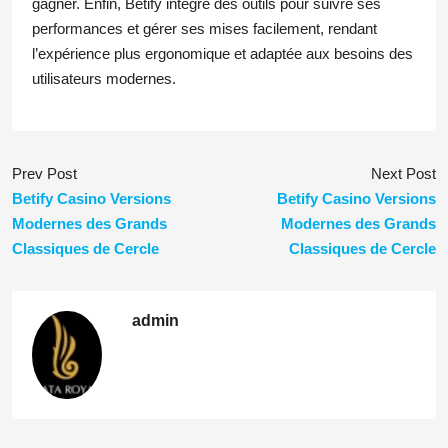
gagner. Enfin, Betify intègre des outils pour suivre ses
performances et gérer ses mises facilement, rendant
l’expérience plus ergonomique et adaptée aux besoins des
utilisateurs modernes.
Prev Post
Next Post
Betify Casino Versions
Betify Casino Versions
Modernes des Grands
Modernes des Grands
Classiques de Cercle
Classiques de Cercle
admin