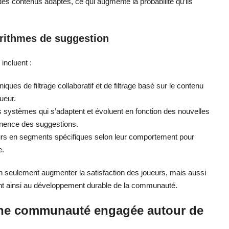
 des contenus adaptés, ce qui augmente la probabilité qu’ils
orithmes de suggestion
incluent :
niques de filtrage collaboratif et de filtrage basé sur le contenu
ueur.
s systèmes qui s’adaptent et évoluent en fonction des nouvelles
tinence des suggestions.
eurs en segments spécifiques selon leur comportement pour
e.
n seulement augmenter la satisfaction des joueurs, mais aussi
ant ainsi au développement durable de la communauté.
 une communauté engagée autour de