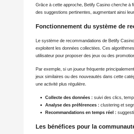
Grâce à cette approche, Betify Casino cherche à fidé
des suggestions pertinentes, augmentant ainsi leur
Fonctionnement du système de r
Le système de recommandations de Betify Casino re
exploitent les données collectées. Ces algorithmes
utilisateur pour proposer des jeux ou des promotio
Par exemple, si un joueur fréquente principaleme
jeux similaires ou des nouveautés dans cette catégo
une activité plus régulière.
Collecte des données :
suivi des clics, temp
Analyse des préférences :
clustering et segm
Recommandations en temps réel :
suggesti
Les bénéfices pour la communaut