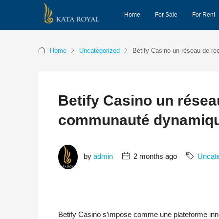
Home
For Sale
For Rent
Home
Uncategorized
Betify Casino un réseau de 
Betify Casino un rése
communauté dynamiq
by
admin
2 months ago
Uncate
Betify Casino s’impose comme une plateforme inn