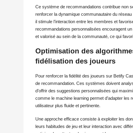
Ce système de recommandations contribue non seul
renforcer la dynamique communautaire du réseau B
il stimule l’interaction entre les membres et favorise
recommandations personnalisées encouragent un s
et valorisé au sein de la communauté, ce qui favori
Optimisation des algorithme
fidélisation des joueurs
Pour renforcer la fidélité des joueurs sur Betify C
de recommandation. Ces systèmes doivent analyser
d’offrir des suggestions personnalisées qui maxim
comme le machine learning permet d’adapter les 
utilisateur plus fluide et pertinente.
Une approche efficace consiste à exploiter les do
leurs habitudes de jeu et leur interaction avec diff