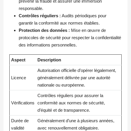
prévenir la fraude et assurer une immersion
responsable.
Contrôles réguliers :
Audits périodiques pour
garantir la conformité aux normes établies.
Protection des données :
Mise en œuvre de
protocoles de sécurité pour respecter la confidentialité
des informations personnelles.
Aspect
Description
Autorisation officielle d’opérer légalement,
Licence
généralement délivrée par une autorité
nationale ou européenne.
Contrôles réguliers pour assurer la
Vérifications
conformité aux normes de sécurité,
d’équité et de transparence.
Durée de
Généralement d’une à plusieurs années,
validité
avec renouvellement obligatoire.