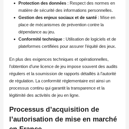
Protection des données
: Respect des normes en
matière de sécurité des informations personnelles.
Gestion des enjeux sociaux et de santé
: Mise en
place de mécanismes de prévention contre la
dépendance au jeu.
Conformité technique
: Utilisation de logiciels et de
plateformes certifiées pour assurer l’équité des jeux.
En plus des exigences techniques et opérationnelles,
l’obtention d’une licence de jeu impose souvent des audits
réguliers et la soumission de rapports détaillés à l’autorité
de régulation. La conformité réglementaire est ainsi un
processus continu qui garantit la transparence et la
légitimité des activités de jeu en ligne.
Processus d’acquisition de
l’autorisation de mise en marché
en France