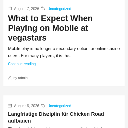
August 7, 2026
Uncategorized
What to Expect When
Playing on Mobile at
vegastars
Mobile play is no longer a secondary option for online casino
users. For many players, it is the...
Continue reading
by admin
August 6, 2026
Uncategorized
Langfristige Disziplin für Chicken Road
aufbauen