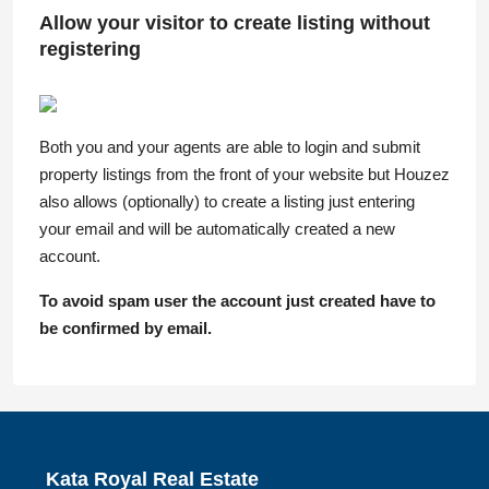
Allow your visitor to create listing without
registering
Both you and your agents are able to login and submit
property listings from the front of your website but Houzez
also allows (optionally) to create a listing just entering
your email and will be automatically created a new
account.
To avoid spam user the account just created have to
be confirmed by email.
Kata Royal Real Estate