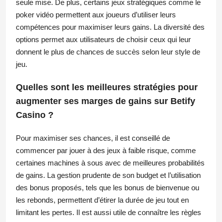
seule mise. De plus, certains jeux stratégiques comme le
poker vidéo permettent aux joueurs d’utiliser leurs
compétences pour maximiser leurs gains. La diversité des
options permet aux utilisateurs de choisir ceux qui leur
donnent le plus de chances de succès selon leur style de
jeu.
Quelles sont les meilleures stratégies pour
augmenter ses marges de gains sur Betify
Casino ?
Pour maximiser ses chances, il est conseillé de
commencer par jouer à des jeux à faible risque, comme
certaines machines à sous avec de meilleures probabilités
de gains. La gestion prudente de son budget et l’utilisation
des bonus proposés, tels que les bonus de bienvenue ou
les rebonds, permettent d’étirer la durée de jeu tout en
limitant les pertes. Il est aussi utile de connaître les règles