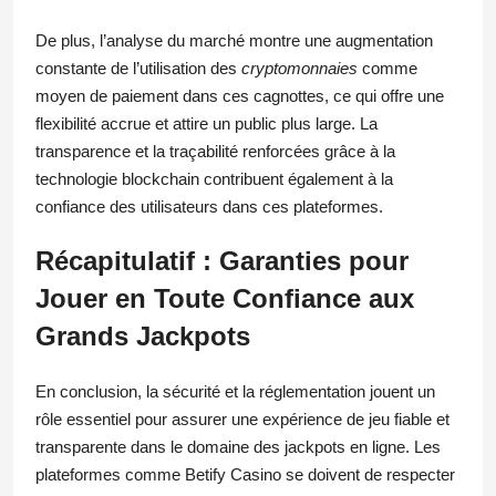
De plus, l’analyse du marché montre une augmentation
constante de l’utilisation des
cryptomonnaies
comme
moyen de paiement dans ces cagnottes, ce qui offre une
flexibilité accrue et attire un public plus large. La
transparence et la traçabilité renforcées grâce à la
technologie blockchain contribuent également à la
confiance des utilisateurs dans ces plateformes.
Récapitulatif : Garanties pour
Jouer en Toute Confiance aux
Grands Jackpots
En conclusion, la sécurité et la réglementation jouent un
rôle essentiel pour assurer une expérience de jeu fiable et
transparente dans le domaine des jackpots en ligne. Les
plateformes comme Betify Casino se doivent de respecter