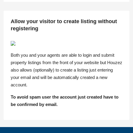
Allow your visitor to create listing without
registering
Both you and your agents are able to login and submit
property listings from the front of your website but Houzez
also allows (optionally) to create a listing just entering
your email and will be automatically created a new
account.
To avoid spam user the account just created have to
be confirmed by email.