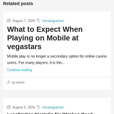
Related posts
August 7, 2026
Uncategorized
What to Expect When
Playing on Mobile at
vegastars
Mobile play is no longer a secondary option for online casino
users. For many players, it is the...
Continue reading
by admin
August 6, 2026
Uncategorized