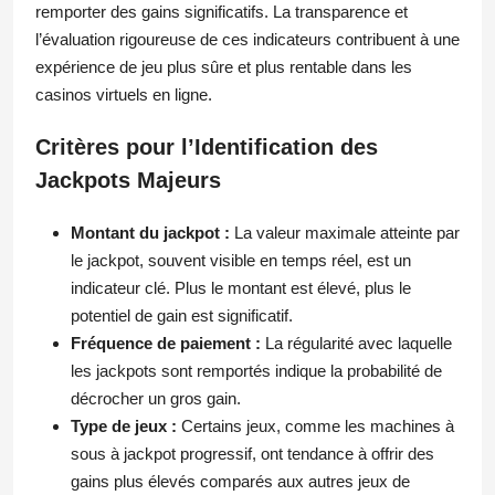
remporter des gains significatifs. La transparence et
l’évaluation rigoureuse de ces indicateurs contribuent à une
expérience de jeu plus sûre et plus rentable dans les
casinos virtuels en ligne.
Critères pour l’Identification des
Jackpots Majeurs
Montant du jackpot :
La valeur maximale atteinte par
le jackpot, souvent visible en temps réel, est un
indicateur clé. Plus le montant est élevé, plus le
potentiel de gain est significatif.
Fréquence de paiement :
La régularité avec laquelle
les jackpots sont remportés indique la probabilité de
décrocher un gros gain.
Type de jeux :
Certains jeux, comme les machines à
sous à jackpot progressif, ont tendance à offrir des
gains plus élevés comparés aux autres jeux de