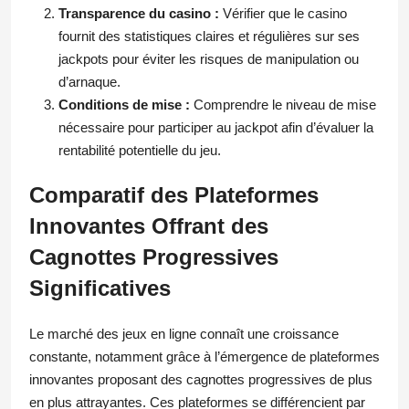
Transparence du casino :
Vérifier que le casino
fournit des statistiques claires et régulières sur ses
jackpots pour éviter les risques de manipulation ou
d’arnaque.
Conditions de mise :
Comprendre le niveau de mise
nécessaire pour participer au jackpot afin d’évaluer la
rentabilité potentielle du jeu.
Comparatif des Plateformes
Innovantes Offrant des
Cagnottes Progressives
Significatives
Le marché des jeux en ligne connaît une croissance
constante, notamment grâce à l’émergence de plateformes
innovantes proposant des cagnottes progressives de plus
en plus attrayantes. Ces plateformes se différencient par