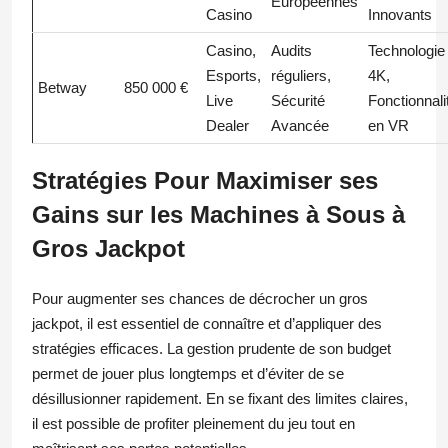
Européennes
Casino
Innovants
Casino,
Audits
Technologie
Esports,
réguliers,
4K,
Betway
850 000 €
Live
Sécurité
Fonctionnali
Dealer
Avancée
en VR
Stratégies Pour Maximiser ses
Gains sur les Machines à Sous à
Gros Jackpot
Pour augmenter ses chances de décrocher un gros
jackpot, il est essentiel de connaître et d’appliquer des
stratégies efficaces. La gestion prudente de son budget
permet de jouer plus longtemps et d’éviter de se
désillusionner rapidement. En se fixant des limites claires,
il est possible de profiter pleinement du jeu tout en