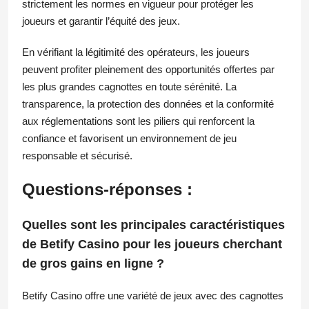
strictement les normes en vigueur pour protéger les
joueurs et garantir l’équité des jeux.
En vérifiant la légitimité des opérateurs, les joueurs
peuvent profiter pleinement des opportunités offertes par
les plus grandes cagnottes en toute sérénité. La
transparence, la protection des données et la conformité
aux réglementations sont les piliers qui renforcent la
confiance et favorisent un environnement de jeu
responsable et sécurisé.
Questions-réponses :
Quelles sont les principales caractéristiques
de Betify Casino pour les joueurs cherchant
de gros gains en ligne ?
Betify Casino offre une variété de jeux avec des cagnottes