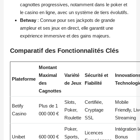
cagnottes progressives, notamment dans le poker et
le casino en ligne, avec un système de tiers évolutifs.
Betway
: Connue pour ses jackpots de grande
ampleur et ses jeux en direct, elle garantit une
expérience immersive et des gains majeurs.
Comparatif des Fonctionnalités Clés
Montant
Maximal
Variété
Sécurité et
Innovation
Plateforme
des
de Jeux
Fiabilité
Technologi
Cagnottes
Slots,
Certifiée,
Mobile
Betify
Plus de 1
Poker,
Cryptage
Friendly, Liv
Casino
000 000 €
Roulette
SSL
Streaming
Poker,
Intégration I
Licences
Unibet
600 000 €
Sports,
Bonus