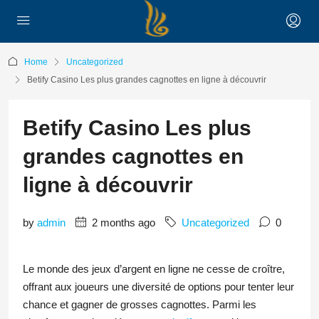
Home
Uncategorized
Betify Casino Les plus grandes cagnottes en ligne à découvrir
Betify Casino Les plus
grandes cagnottes en
ligne à découvrir
by
admin
2 months ago
Uncategorized
0
Le monde des jeux d’argent en ligne ne cesse de croître,
offrant aux joueurs une diversité de options pour tenter leur
chance et gagner de grosses cagnottes. Parmi les