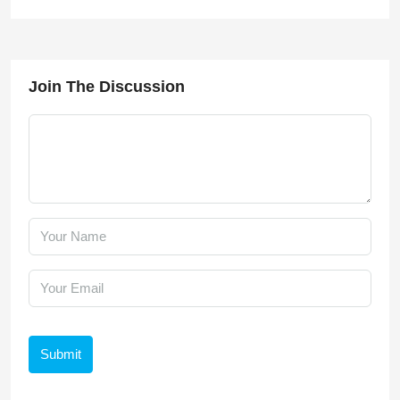
Join The Discussion
Submit