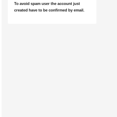
To avoid spam user the account just
created have to be confirmed by email.