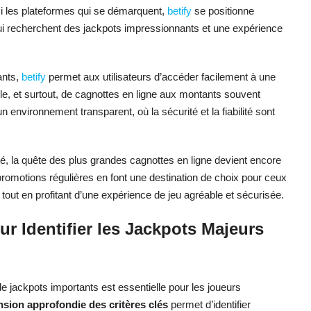
i les plateformes qui se démarquent,
betify
se positionne
i recherchent des jackpots impressionnants et une expérience
ants,
betify
permet aux utilisateurs d’accéder facilement à une
le, et surtout, de cagnottes en ligne aux montants souvent
 environnement transparent, où la sécurité et la fiabilité sont
, la quête des plus grandes cagnottes en ligne devient encore
 promotions régulières en font une destination de choix pour ceux
out en profitant d’une expérience de jeu agréable et sécurisée.
ur Identifier les Jackpots Majeurs
e jackpots importants est essentielle pour les joueurs
ion approfondie des critères clés
permet d’identifier