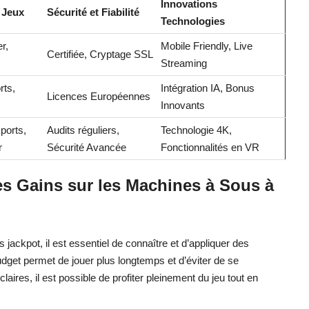
Innovations
 Jeux
Sécurité et Fiabilité
Technologies
r,
Mobile Friendly, Live
Certifiée, Cryptage SSL
Streaming
rts,
Intégration IA, Bonus
Licences Européennes
Innovants
ports,
Audits réguliers,
Technologie 4K,
r
Sécurité Avancée
Fonctionnalités en VR
es Gains sur les Machines à Sous à
ckpot, il est essentiel de connaître et d’appliquer des
udget permet de jouer plus longtemps et d’éviter de se
laires, il est possible de profiter pleinement du jeu tout en