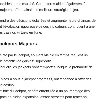
sponibles sur le marché. Ces critères aident également à
majeurs, offrant ainsi une meilleure stratégie de jeu.
rendre des décisions éclairées et augmenter leurs chances de
et l’évaluation rigoureuse de ces indicateurs contribuent à une
s casinos virtuels en ligne.
 Jackpots Majeurs
inte par le jackpot, souvent visible en temps réel, est un
e potentiel de gain est significatif.
laquelle les jackpots sont remportés indique la probabilité de
nes à sous à jackpot progressif, ont tendance à offrir des
de casino.
tinue du jackpot, généralement liée à un pourcentage des
kpots en pleine expansion, assez attractifs pour tenter sa