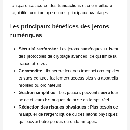
transparence accrue des transactions et une meilleure
traçabilité. Voici un aperçu des principaux avantages :
Les principaux bénéfices des jetons
numériques
Sécurité renforcée :
Les jetons numériques utilisent
des protocoles de cryptage avancés, ce qui limite la
fraude et le vol.
Commodité :
Ils permettent des transactions rapides
et sans contact, facilement accessibles via appareils
mobiles ou ordinateurs.
Gestion simplifiée :
Les joueurs peuvent suivre leur
solde et leurs historiques de mise en temps réel.
Réduction des risques physiques :
Plus besoin de
manipuler de l’argent liquide ou des jetons physiques
qui peuvent être perdus ou endommagés.