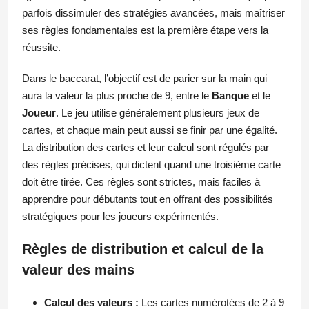
parfois dissimuler des stratégies avancées, mais maîtriser
ses règles fondamentales est la première étape vers la
réussite.
Dans le baccarat, l’objectif est de parier sur la main qui
aura la valeur la plus proche de 9, entre le
Banque
et le
Joueur
. Le jeu utilise généralement plusieurs jeux de
cartes, et chaque main peut aussi se finir par une égalité.
La distribution des cartes et leur calcul sont régulés par
des règles précises, qui dictent quand une troisième carte
doit être tirée. Ces règles sont strictes, mais faciles à
apprendre pour débutants tout en offrant des possibilités
stratégiques pour les joueurs expérimentés.
Règles de distribution et calcul de la
valeur des mains
Calcul des valeurs :
Les cartes numérotées de 2 à 9