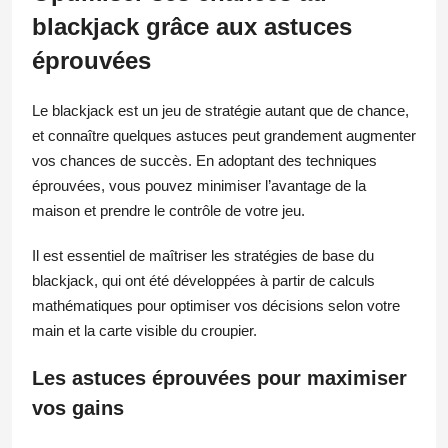
blackjack grâce aux astuces
éprouvées
Le blackjack est un jeu de stratégie autant que de chance,
et connaître quelques astuces peut grandement augmenter
vos chances de succès. En adoptant des techniques
éprouvées, vous pouvez minimiser l’avantage de la
maison et prendre le contrôle de votre jeu.
Il est essentiel de maîtriser les stratégies de base du
blackjack, qui ont été développées à partir de calculs
mathématiques pour optimiser vos décisions selon votre
main et la carte visible du croupier.
Les astuces éprouvées pour maximiser
vos gains