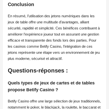
Conclusion
En résumé, l’utilisation des jetons numériques dans les
jeux de table offre une multitude d’avantages, alliant
sécurité, rapidité et simplicité. Ces bénéfices contribuent à
améliorer l’expérience joueur tout en assurant une gestion
efficace et transparente des fonds lors des parties. Pour
les casinos comme Betify Casino, l’intégration de ces
jetons représente une étape vers un environnement de jeu
plus moderne, sécurisé et attractif.
Questions-réponses :
Quels types de jeux de cartes et de tables
propose Betify Casino ?
Betify Casino offre une large sélection de jeux traditionnels,
notamment le poker, le blackjack, la roulette, le baccarat et