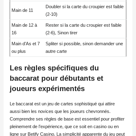
Doubler si la carte du croupier est faible
Main de 11
(2-10)
Main de 12 à
Rester si la carte du croupier est faible
16
(2-6), Sinon tirer
Main d’As et 7
Spliter si possible, sinon demander une
ou plus
autre carte
Les règles spécifiques du
baccarat pour débutants et
joueurs expérimentés
Le baccarat est un jeu de cartes sophistiqué qui attire
aussi bien les novices que les joueurs chevronnés.
Comprendre ses règles de base est essentiel pour profiter
pleinement de l’expérience, que ce soit en casino ou en
ligne sur Betify Casino. La simplicité apparente du jeu peut