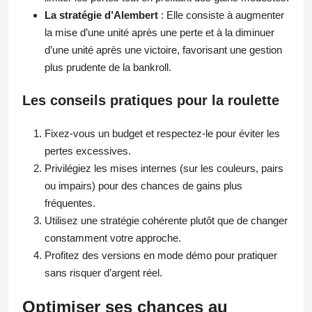
La stratégie d’Alembert
: Elle consiste à augmenter
la mise d’une unité après une perte et à la diminuer
d’une unité après une victoire, favorisant une gestion
plus prudente de la bankroll.
Les conseils pratiques pour la roulette
Fixez-vous un budget et respectez-le pour éviter les
pertes excessives.
Privilégiez les mises internes (sur les couleurs, pairs
ou impairs) pour des chances de gains plus
fréquentes.
Utilisez une stratégie cohérente plutôt que de changer
constamment votre approche.
Profitez des versions en mode démo pour pratiquer
sans risquer d’argent réel.
Optimiser ses chances au