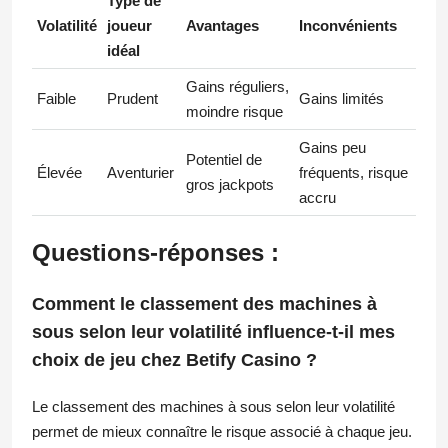
Type de
Volatilité
joueur
Avantages
Inconvénients
idéal
Gains réguliers,
Faible
Prudent
Gains limités
moindre risque
Gains peu
Potentiel de
Élevée
Aventurier
fréquents, risque
gros jackpots
accru
Questions-réponses :
Comment le classement des machines à
sous selon leur volatilité influence-t-il mes
choix de jeu chez Betify Casino ?
Le classement des machines à sous selon leur volatilité
permet de mieux connaître le risque associé à chaque jeu.