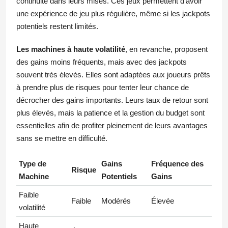
continuité dans leurs mises. Ces jeux permettent d’avoir
une expérience de jeu plus régulière, même si les jackpots
potentiels restent limités.
Les machines à haute volatilité
, en revanche, proposent
des gains moins fréquents, mais avec des jackpots
souvent très élevés. Elles sont adaptées aux joueurs prêts
à prendre plus de risques pour tenter leur chance de
décrocher des gains importants. Leurs taux de retour sont
plus élevés, mais la patience et la gestion du budget sont
essentielles afin de profiter pleinement de leurs avantages
sans se mettre en difficulté.
Type de
Gains
Fréquence des
Risque
Machine
Potentiels
Gains
Faible
Faible
Modérés
Élevée
volatilité
Haute