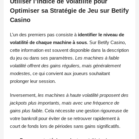
Utiliser l’Indice de Volatilité pour
Optimiser sa Stratégie de Jeu sur Betify
Casino
L’un des premiers pas consiste à
identifier le niveau de
volatilité de chaque machine à sous
. Sur Betify Casino,
cette information est souvent disponible dans la description
du jeu ou dans ses paramètres.
Les machines à faible
volatilité offrent des gains réguliers, mais généralement
modestes
, ce qui convient aux joueurs souhaitant
prolonger leur session.
Inversement,
les machines à haute volatilité proposent des
jackpots plus importants, mais avec une fréquence de
gains plus faible
. Cela nécessite une gestion rigoureuse de
votre bankroll pour éviter de se retrouver rapidement à
court de fonds lors de périodes sans gains significatifs.