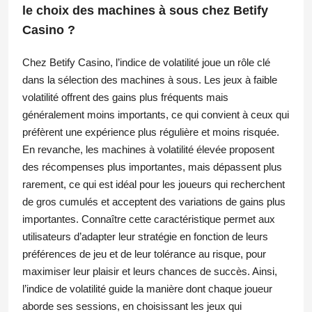
le choix des machines à sous chez Betify
Casino ?
Chez Betify Casino, l’indice de volatilité joue un rôle clé
dans la sélection des machines à sous. Les jeux à faible
volatilité offrent des gains plus fréquents mais
généralement moins importants, ce qui convient à ceux qui
préfèrent une expérience plus régulière et moins risquée.
En revanche, les machines à volatilité élevée proposent
des récompenses plus importantes, mais dépassent plus
rarement, ce qui est idéal pour les joueurs qui recherchent
de gros cumulés et acceptent des variations de gains plus
importantes. Connaître cette caractéristique permet aux
utilisateurs d’adapter leur stratégie en fonction de leurs
préférences de jeu et de leur tolérance au risque, pour
maximiser leur plaisir et leurs chances de succès. Ainsi,
l’indice de volatilité guide la manière dont chaque joueur
aborde ses sessions, en choisissant les jeux qui