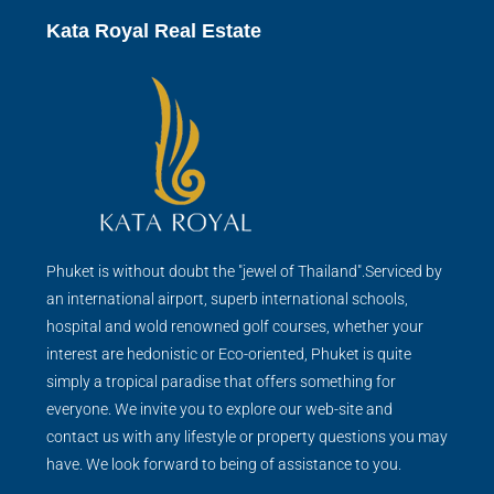
Kata Royal Real Estate
Phuket is without doubt the "jewel of Thailand".Serviced by
an international airport, superb international schools,
hospital and wold renowned golf courses, whether your
interest are hedonistic or Eco-oriented, Phuket is quite
simply a tropical paradise that offers something for
everyone. We invite you to explore our web-site and
contact us with any lifestyle or property questions you may
have. We look forward to being of assistance to you.