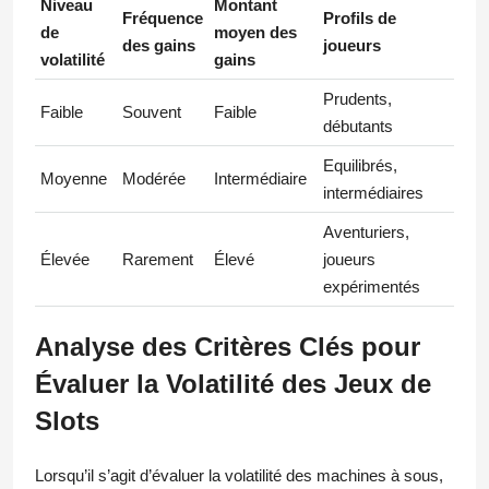
Niveau
Montant
Fréquence
Profils de
de
moyen des
des gains
joueurs
volatilité
gains
Prudents,
Faible
Souvent
Faible
débutants
Equilibrés,
Moyenne
Modérée
Intermédiaire
intermédiaires
Aventuriers,
Élevée
Rarement
Élevé
joueurs
expérimentés
Analyse des Critères Clés pour
Évaluer la Volatilité des Jeux de
Slots
Lorsqu’il s’agit d’évaluer la volatilité des machines à sous,