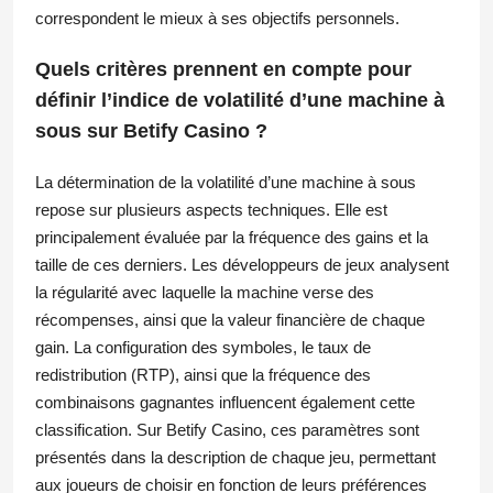
correspondent le mieux à ses objectifs personnels.
Quels critères prennent en compte pour
définir l’indice de volatilité d’une machine à
sous sur Betify Casino ?
La détermination de la volatilité d’une machine à sous
repose sur plusieurs aspects techniques. Elle est
principalement évaluée par la fréquence des gains et la
taille de ces derniers. Les développeurs de jeux analysent
la régularité avec laquelle la machine verse des
récompenses, ainsi que la valeur financière de chaque
gain. La configuration des symboles, le taux de
redistribution (RTP), ainsi que la fréquence des
combinaisons gagnantes influencent également cette
classification. Sur Betify Casino, ces paramètres sont
présentés dans la description de chaque jeu, permettant
aux joueurs de choisir en fonction de leurs préférences