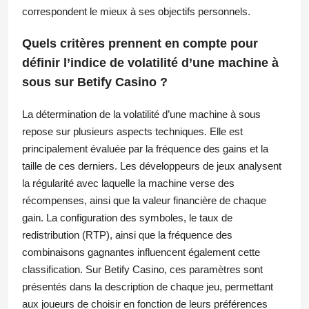
correspondent le mieux à ses objectifs personnels.
Quels critères prennent en compte pour
définir l’indice de volatilité d’une machine à
sous sur Betify Casino ?
La détermination de la volatilité d’une machine à sous
repose sur plusieurs aspects techniques. Elle est
principalement évaluée par la fréquence des gains et la
taille de ces derniers. Les développeurs de jeux analysent
la régularité avec laquelle la machine verse des
récompenses, ainsi que la valeur financière de chaque
gain. La configuration des symboles, le taux de
redistribution (RTP), ainsi que la fréquence des
combinaisons gagnantes influencent également cette
classification. Sur Betify Casino, ces paramètres sont
présentés dans la description de chaque jeu, permettant
aux joueurs de choisir en fonction de leurs préférences