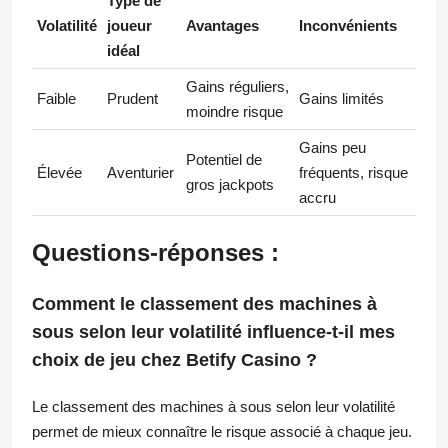
Type de
Volatilité
joueur
Avantages
Inconvénients
idéal
Gains réguliers,
Faible
Prudent
Gains limités
moindre risque
Gains peu
Potentiel de
Élevée
Aventurier
fréquents, risque
gros jackpots
accru
Questions-réponses :
Comment le classement des machines à
sous selon leur volatilité influence-t-il mes
choix de jeu chez Betify Casino ?
Le classement des machines à sous selon leur volatilité
permet de mieux connaître le risque associé à chaque jeu.