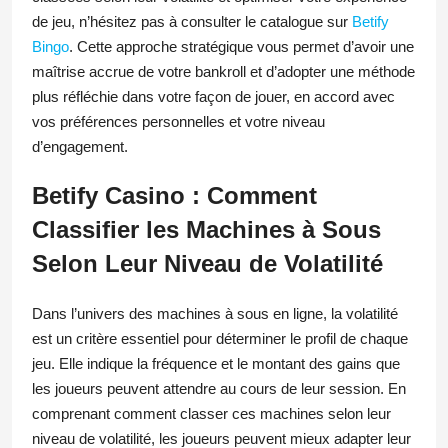
de jeu, n’hésitez pas à consulter le catalogue sur
Betify
Bingo
. Cette approche stratégique vous permet d’avoir une
maîtrise accrue de votre bankroll et d’adopter une méthode
plus réfléchie dans votre façon de jouer, en accord avec
vos préférences personnelles et votre niveau
d’engagement.
Betify Casino : Comment
Classifier les Machines à Sous
Selon Leur Niveau de Volatilité
Dans l’univers des machines à sous en ligne, la volatilité
est un critère essentiel pour déterminer le profil de chaque
jeu. Elle indique la fréquence et le montant des gains que
les joueurs peuvent attendre au cours de leur session. En
comprenant comment classer ces machines selon leur
niveau de volatilité, les joueurs peuvent mieux adapter leur