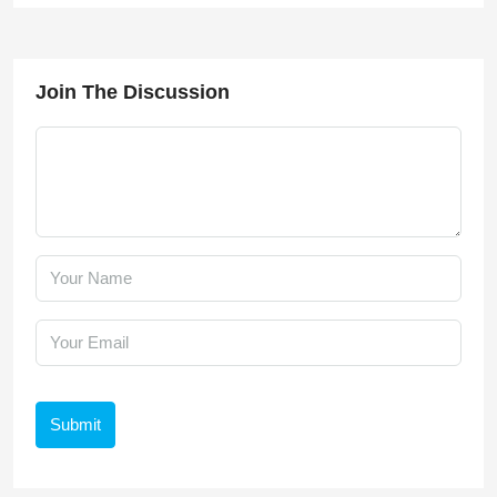
Join The Discussion
Submit