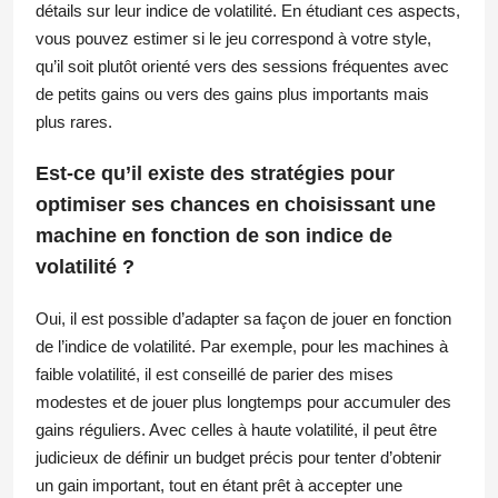
détails sur leur indice de volatilité. En étudiant ces aspects,
vous pouvez estimer si le jeu correspond à votre style,
qu’il soit plutôt orienté vers des sessions fréquentes avec
de petits gains ou vers des gains plus importants mais
plus rares.
Est-ce qu’il existe des stratégies pour
optimiser ses chances en choisissant une
machine en fonction de son indice de
volatilité ?
Oui, il est possible d’adapter sa façon de jouer en fonction
de l’indice de volatilité. Par exemple, pour les machines à
faible volatilité, il est conseillé de parier des mises
modestes et de jouer plus longtemps pour accumuler des
gains réguliers. Avec celles à haute volatilité, il peut être
judicieux de définir un budget précis pour tenter d’obtenir
un gain important, tout en étant prêt à accepter une