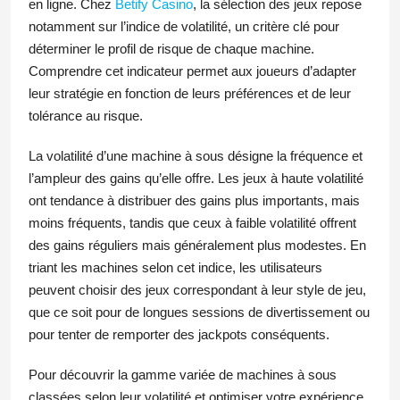
en ligne. Chez
Betify Casino
, la sélection des jeux repose
notamment sur l’indice de volatilité, un critère clé pour
déterminer le profil de risque de chaque machine.
Comprendre cet indicateur permet aux joueurs d’adapter
leur stratégie en fonction de leurs préférences et de leur
tolérance au risque.
La volatilité d’une machine à sous désigne la fréquence et
l’ampleur des gains qu’elle offre. Les jeux à haute volatilité
ont tendance à distribuer des gains plus importants, mais
moins fréquents, tandis que ceux à faible volatilité offrent
des gains réguliers mais généralement plus modestes. En
triant les machines selon cet indice, les utilisateurs
peuvent choisir des jeux correspondant à leur style de jeu,
que ce soit pour de longues sessions de divertissement ou
pour tenter de remporter des jackpots conséquents.
Pour découvrir la gamme variée de machines à sous
classées selon leur volatilité et optimiser votre expérience