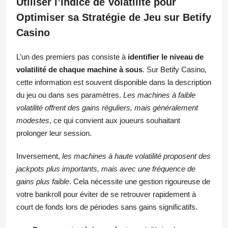
Utiliser l’Indice de Volatilité pour
Optimiser sa Stratégie de Jeu sur Betify
Casino
L’un des premiers pas consiste à
identifier le niveau de
volatilité de chaque machine à sous
. Sur Betify Casino,
cette information est souvent disponible dans la description
du jeu ou dans ses paramètres.
Les machines à faible
volatilité offrent des gains réguliers, mais généralement
modestes
, ce qui convient aux joueurs souhaitant
prolonger leur session.
Inversement,
les machines à haute volatilité proposent des
jackpots plus importants, mais avec une fréquence de
gains plus faible
. Cela nécessite une gestion rigoureuse de
votre bankroll pour éviter de se retrouver rapidement à
court de fonds lors de périodes sans gains significatifs.