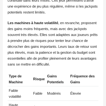
continuité dans leurs mises. Ces jeux permettent d’avoir
une expérience de jeu plus régulière, même si les jackpots
potentiels restent limités.
Les machines à haute volatilité
, en revanche, proposent
des gains moins fréquents, mais avec des jackpots
souvent très élevés. Elles sont adaptées aux joueurs prêts
à prendre plus de risques pour tenter leur chance de
décrocher des gains importants. Leurs taux de retour sont
plus élevés, mais la patience et la gestion du budget sont
essentielles afin de profiter pleinement de leurs avantages
sans se mettre en difficulté.
Type de
Gains
Fréquence des
Risque
Machine
Potentiels
Gains
Faible
Faible
Modérés
Élevée
volatilité
Haute