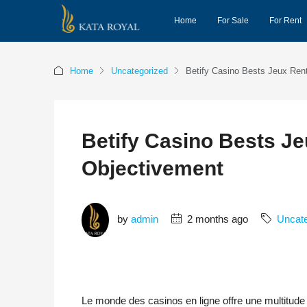
Home
For Sale
For Rent
Home
Uncategorized
Betify Casino Bests Jeux Ren
Betify Casino Bests J
Objectivement
by
admin
2 months ago
Uncate
Le monde des casinos en ligne offre une multitude 