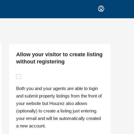
Allow your visitor to create listing
without registering
Both you and your agents are able to login
and submit property listings from the front of
your website but Houzez also allows
(optionally) to create a listing just entering
your email and will be automatically created
a new account.