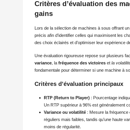
Critères d’évaluation des ma
gains
Lors de la sélection de machines à sous offrant un po
précis afin d’identifier celles qui maximisent les 
des choix éclairés et d’optimiser leur expérience d
Une évaluation rigoureuse repose sur plusieurs fa
variance
, la
fréquence des victoires
et
la volatilit
fondamentale pour déterminer si une machine à sou
Critères d’évaluation principaux
RTP (Return to Player)
: Pourcentage indiqu
Un RTP supérieur à 96% est généralement 
Variance ou volatilité
: Mesure la fréquence et
réguliers mais faibles, tandis qu’une haute 
moins de régularité.