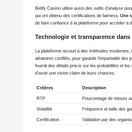
Betify Casino utilise aussi des outils d’analyse pour 
qui ont obtenu des certifications de fairness.
Une s
de faire confiance à la plateforme pour accéder à 
Technologie et transparence dans 
La plateforme recourt à des méthodes modernes, te
aléatoires certifiés, pour garantir l’impartialité des 
fournit des détails précis sur les probabilités et l
d’avoir une vision claire de leurs chances.
Critères
Description
RTP
Pourcentage de retours a
Volatilité
Fréquence et taille des ga
Certification
Validation par des organ