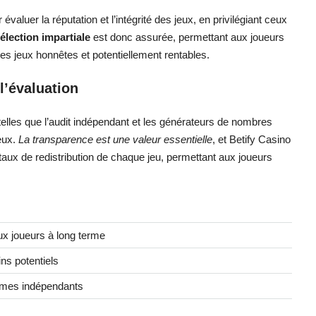
évaluer la réputation et l’intégrité des jeux, en privilégiant ceux
élection impartiale
est donc assurée, permettant aux joueurs
des jeux honnêtes et potentiellement rentables.
l’évaluation
lles que l’audit indépendant et les générateurs de nombres
jeux.
La transparence est une valeur essentielle
, et Betify Casino
es taux de redistribution de chaque jeu, permettant aux joueurs
ux joueurs à long terme
ins potentiels
ismes indépendants