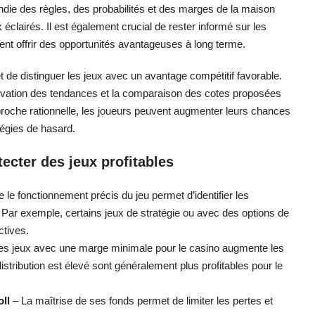
die des règles, des probabilités et des marges de la maison
 éclairés. Il est également crucial de rester informé sur les
ent offrir des opportunités avantageuses à long terme.
e distinguer les jeux avec un avantage compétitif favorable.
observation des tendances et la comparaison des cotes proposées
proche rationnelle, les joueurs peuvent augmenter leurs chances
tégies de hasard.
tecter des jeux profitables
le fonctionnement précis du jeu permet d’identifier les
. Par exemple, certains jeux de stratégie ou avec des options de
ctives.
les jeux avec une marge minimale pour le casino augmente les
stribution est élevé sont généralement plus profitables pour le
oll
– La maîtrise de ses fonds permet de limiter les pertes et