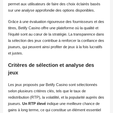
permet aux utilisateurs de faire des choix éclairés basés
sur une analyse approfondie des options disponibles.
Grâce à une évaluation rigoureuse des fournisseurs et des
titres, Betify Casino offre une plateforme où la qualité et
l’équité sont au cœur de la stratégie. La transparence dans
la sélection des jeux contribue à renforcer la confiance des
joueurs, qui peuvent ainsi profiter de jeux à la fois lucratifs
et justes.
Critères de sélection et analyse des
jeux
Les jeux proposés par Betify Casino sont sélectionnés
selon plusieurs critères clés, tels que le taux de
redistribution (RTP), la volatilité, et la popularité auprès des
joueurs.
Un RTP élevé
indique une meilleure chance de
gains à long terme, ce qui constitue un élément essentiel