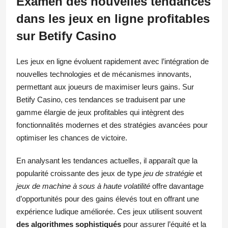
Examen des nouvelles tendances
dans les jeux en ligne profitables
sur Betify Casino
Les jeux en ligne évoluent rapidement avec l’intégration de
nouvelles technologies et de mécanismes innovants,
permettant aux joueurs de maximiser leurs gains. Sur
Betify Casino, ces tendances se traduisent par une
gamme élargie de jeux profitables qui intègrent des
fonctionnalités modernes et des stratégies avancées pour
optimiser les chances de victoire.
En analysant les tendances actuelles, il apparaît que la
popularité croissante des jeux de type
jeu de stratégie
et
jeux de machine à sous à haute volatilité
offre davantage
d’opportunités pour des gains élevés tout en offrant une
expérience ludique améliorée. Ces jeux utilisent souvent
des algorithmes sophistiqués
pour assurer l’équité et la