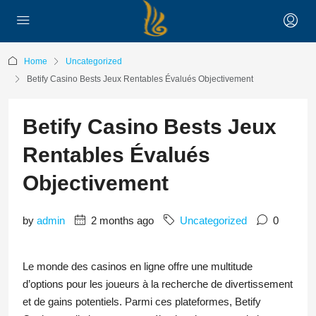
Home
Uncategorized
Betify Casino Bests Jeux Rentables Évalués Objectivement
Betify Casino Bests Jeux
Rentables Évalués
Objectivement
by
admin
2 months ago
Uncategorized
0
Le monde des casinos en ligne offre une multitude
d’options pour les joueurs à la recherche de divertissement
et de gains potentiels. Parmi ces plateformes, Betify