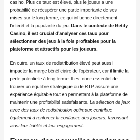
casino. Plus ce taux est élevé, plus le joueur a une
probabilité de récupérer une partie importante de ses
mises sur le long terme, ce qui influence directement
l’intérêt et la popularité du jeu.
Dans le contexte de Betify
Casino, il est crucial d’analyser ces taux pour
sélectionner des jeux à la fois profitables pour la
plateforme et attractifs pour les joueurs.
En outre, un taux de redistribution élevé peut aussi
impacter la marge bénéficiaire de l’opérateur, car il limite la
perte potentielle à long terme. Il est donc essentiel de
trouver un équilibre stratégique où le RTP assure une
expérience équitable tout en permettant à la plateforme de
maintenir une profitabilité satisfaisante.
La sélection de jeux
avec des taux de redistribution optimaux contribue
également à renforcer la confiance des joueurs, favorisant
ainsi leur fidélité et leur engagement.