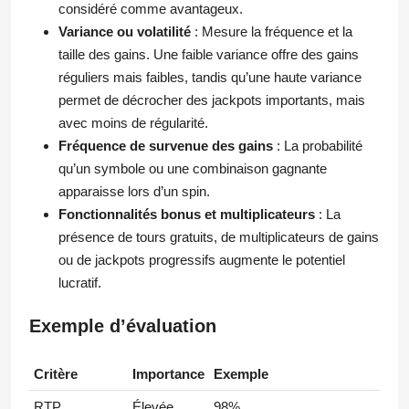
considéré comme avantageux.
Variance ou volatilité
: Mesure la fréquence et la
taille des gains. Une faible variance offre des gains
réguliers mais faibles, tandis qu’une haute variance
permet de décrocher des jackpots importants, mais
avec moins de régularité.
Fréquence de survenue des gains
: La probabilité
qu’un symbole ou une combinaison gagnante
apparaisse lors d’un spin.
Fonctionnalités bonus et multiplicateurs
: La
présence de tours gratuits, de multiplicateurs de gains
ou de jackpots progressifs augmente le potentiel
lucratif.
Exemple d’évaluation
Critère
Importance
Exemple
RTP
Élevée
98%