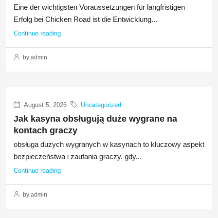
Eine der wichtigsten Voraussetzungen für langfristigen
Erfolg bei Chicken Road ist die Entwicklung...
Continue reading
by admin
August 5, 2026
Uncategorized
Jak kasyna obsługują duże wygrane na
kontach graczy
obsługa dużych wygranych w kasynach to kluczowy aspekt
bezpieczeństwa i zaufania graczy. gdy...
Continue reading
by admin