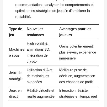
recommandations, analyser les comportements et
optimiser les stratégies de jeu afin d’améliorer la
rentabilité.
Type de
Nouvelles
Avantages pour les
jeu
tendances
joueurs
High volatilité,
Gains potentiellement
Machines
animations 3D,
plus élevés, expérience
à sous
intégration de
immersive
crypto
Utilisation d’IA et
Meilleure prise de
Jeux de
de statistiques
décision, augmentation
stratégie
avancées
des chances de profit
Jeux en
Réalité virtuelle et
Interaction réaliste,
direct
réalité augmentée
stratégies en temps réel