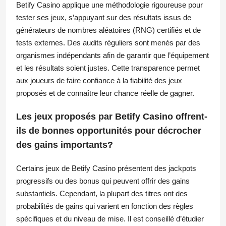
Betify Casino applique une méthodologie rigoureuse pour
tester ses jeux, s’appuyant sur des résultats issus de
générateurs de nombres aléatoires (RNG) certifiés et de
tests externes. Des audits réguliers sont menés par des
organismes indépendants afin de garantir que l’équipement
et les résultats soient justes. Cette transparence permet
aux joueurs de faire confiance à la fiabilité des jeux
proposés et de connaître leur chance réelle de gagner.
Les jeux proposés par Betify Casino offrent-
ils de bonnes opportunités pour décrocher
des gains importants?
Certains jeux de Betify Casino présentent des jackpots
progressifs ou des bonus qui peuvent offrir des gains
substantiels. Cependant, la plupart des titres ont des
probabilités de gains qui varient en fonction des règles
spécifiques et du niveau de mise. Il est conseillé d’étudier