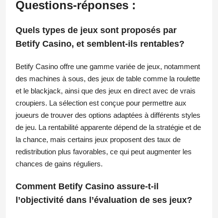
Questions-réponses :
Quels types de jeux sont proposés par
Betify Casino, et semblent-ils rentables?
Betify Casino offre une gamme variée de jeux, notamment
des machines à sous, des jeux de table comme la roulette
et le blackjack, ainsi que des jeux en direct avec de vrais
croupiers. La sélection est conçue pour permettre aux
joueurs de trouver des options adaptées à différents styles
de jeu. La rentabilité apparente dépend de la stratégie et de
la chance, mais certains jeux proposent des taux de
redistribution plus favorables, ce qui peut augmenter les
chances de gains réguliers.
Comment Betify Casino assure-t-il
l’objectivité dans l’évaluation de ses jeux?