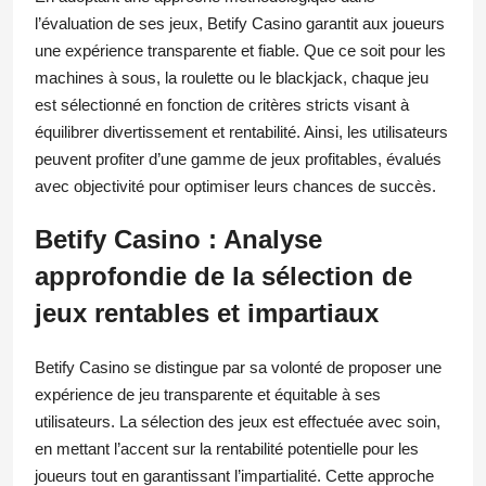
l’évaluation de ses jeux, Betify Casino garantit aux joueurs
une expérience transparente et fiable. Que ce soit pour les
machines à sous, la roulette ou le blackjack, chaque jeu
est sélectionné en fonction de critères stricts visant à
équilibrer divertissement et rentabilité. Ainsi, les utilisateurs
peuvent profiter d’une gamme de jeux profitables, évalués
avec objectivité pour optimiser leurs chances de succès.
Betify Casino : Analyse
approfondie de la sélection de
jeux rentables et impartiaux
Betify Casino se distingue par sa volonté de proposer une
expérience de jeu transparente et équitable à ses
utilisateurs. La sélection des jeux est effectuée avec soin,
en mettant l’accent sur la rentabilité potentielle pour les
joueurs tout en garantissant l’impartialité. Cette approche