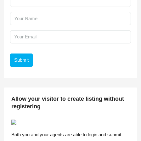
Submit
Allow your visitor to create listing without
registering
Both you and your agents are able to login and submit