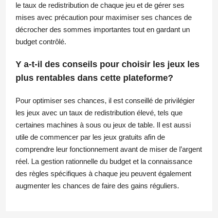
le taux de redistribution de chaque jeu et de gérer ses
mises avec précaution pour maximiser ses chances de
décrocher des sommes importantes tout en gardant un
budget contrôlé.
Y a-t-il des conseils pour choisir les jeux les
plus rentables dans cette plateforme?
Pour optimiser ses chances, il est conseillé de privilégier
les jeux avec un taux de redistribution élevé, tels que
certaines machines à sous ou jeux de table. Il est aussi
utile de commencer par les jeux gratuits afin de
comprendre leur fonctionnement avant de miser de l’argent
réel. La gestion rationnelle du budget et la connaissance
des règles spécifiques à chaque jeu peuvent également
augmenter les chances de faire des gains réguliers.