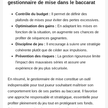
gestionnaire de mise dans le baccarat
Contrôle du budget :
Il permet de définir des
plafonds de mises pour éviter des pertes excessives.
Optimisation des gains :
En adaptant les mises en
fonction de la situation, on augmente ses chances de
profiter de séquences gagnantes.
Discipline de jeu :
Il encourage à suivre une stratégie
cohérente plutôt que de céder aux impulsions.
Prévention des risques :
La gestion rigoureuse limite
l’impact des mauvaises séries et assure une
expérience de jeu plus sécurisée.
En résumé, le gestionnaire de mise constitue un outil
indispensable pour tout joueur souhaitant maîtriser son
comportement lors de ses parties au baccarat. Il favorise
une approche responsable et stratégique, essentielle pour
profiter pleinement du jeu tout en protégeant ses fonds.