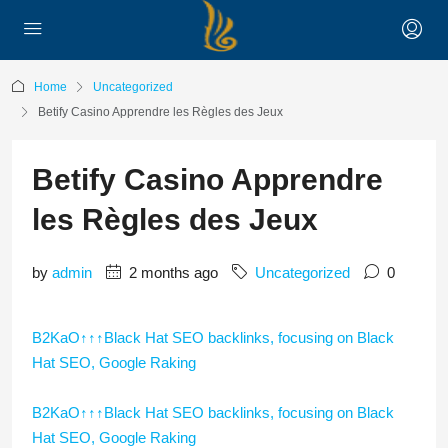
Home
Uncategorized
Betify Casino Apprendre les Règles des Jeux
Betify Casino Apprendre
les Règles des Jeux
by
admin
2 months ago
Uncategorized
0
B2KaO↑↑↑Black Hat SEO backlinks, focusing on Black
Hat SEO, Google Raking
B2KaO↑↑↑Black Hat SEO backlinks, focusing on Black
Hat SEO, Google Raking