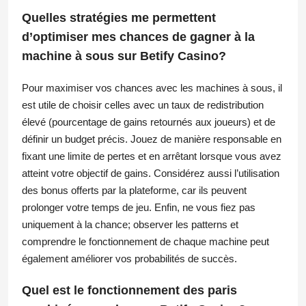
Quelles stratégies me permettent
d’optimiser mes chances de gagner à la
machine à sous sur Betify Casino?
Pour maximiser vos chances avec les machines à sous, il
est utile de choisir celles avec un taux de redistribution
élevé (pourcentage de gains retournés aux joueurs) et de
définir un budget précis. Jouez de manière responsable en
fixant une limite de pertes et en arrêtant lorsque vous avez
atteint votre objectif de gains. Considérez aussi l’utilisation
des bonus offerts par la plateforme, car ils peuvent
prolonger votre temps de jeu. Enfin, ne vous fiez pas
uniquement à la chance; observer les patterns et
comprendre le fonctionnement de chaque machine peut
également améliorer vos probabilités de succès.
Quel est le fonctionnement des paris