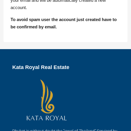
your email and will be automatically created a new
account.
To avoid spam user the account just created have to
be confirmed by email.
Kata Royal Real Estate