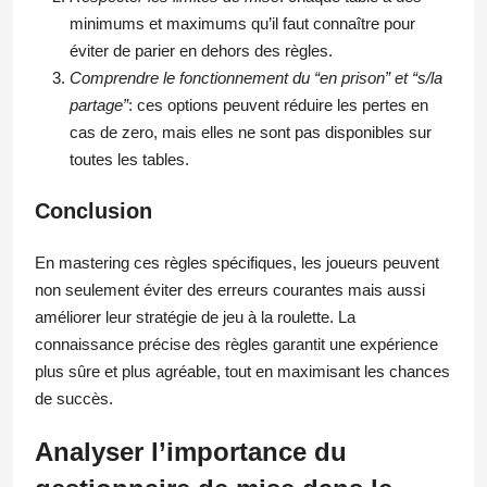
minimums et maximums qu’il faut connaître pour
éviter de parier en dehors des règles.
Comprendre le fonctionnement du “en prison” et “s/la
partage”
: ces options peuvent réduire les pertes en
cas de zero, mais elles ne sont pas disponibles sur
toutes les tables.
Conclusion
En mastering ces règles spécifiques, les joueurs peuvent
non seulement éviter des erreurs courantes mais aussi
améliorer leur stratégie de jeu à la roulette. La
connaissance précise des règles garantit une expérience
plus sûre et plus agréable, tout en maximisant les chances
de succès.
Analyser l’importance du