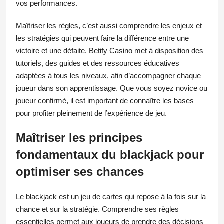
vos performances.
Maîtriser les règles, c’est aussi comprendre les enjeux et
les stratégies qui peuvent faire la différence entre une
victoire et une défaite. Betify Casino met à disposition des
tutoriels, des guides et des ressources éducatives
adaptées à tous les niveaux, afin d’accompagner chaque
joueur dans son apprentissage. Que vous soyez novice ou
joueur confirmé, il est important de connaître les bases
pour profiter pleinement de l’expérience de jeu.
Maîtriser les principes
fondamentaux du blackjack pour
optimiser ses chances
Le blackjack est un jeu de cartes qui repose à la fois sur la
chance et sur la stratégie. Comprendre ses règles
essentielles permet aux joueurs de prendre des décisions