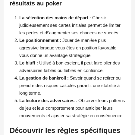
résultats au poker
La sélection des mains de départ :
Choisir
judicieusement ses cartes initiales permet de limiter
les pertes et d\’augmenter ses chances de succès.
Le positionnement :
Jouer de manière plus
agressive lorsque vous êtes en position favorable
vous donne un avantage stratégique.
Le bluff :
Utilisé à bon escient, il peut faire plier des
adversaires faibles ou faibles en confiance.
La gestion de bankroll :
Savoir quand se retirer ou
prendre des risques calculés garantit une stabilité à
long terme.
La lecture des adversaires :
Observer leurs patterns
de jeu et leur comportement pour anticiper leurs
mouvements et ajuster sa stratégie en conséquence.
Découvrir les règles spécifiques