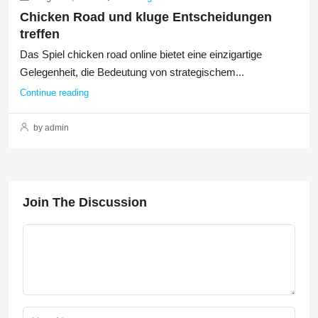
Chicken Road und kluge Entscheidungen
treffen
Das Spiel chicken road online bietet eine einzigartige
Gelegenheit, die Bedeutung von strategischem...
Continue reading
by admin
Join The Discussion