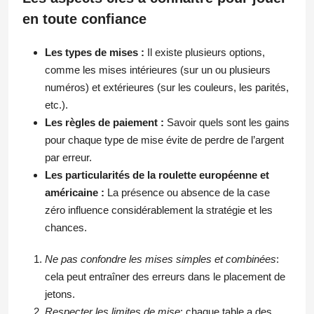
en toute confiance
Les types de mises :
Il existe plusieurs options,
comme les mises intérieures (sur un ou plusieurs
numéros) et extérieures (sur les couleurs, les parités,
etc.).
Les règles de paiement :
Savoir quels sont les gains
pour chaque type de mise évite de perdre de l’argent
par erreur.
Les particularités de la roulette européenne et
américaine :
La présence ou absence de la case
zéro influence considérablement la stratégie et les
chances.
Ne pas confondre les mises simples et combinées
:
cela peut entraîner des erreurs dans le placement de
jetons.
Respecter les limites de mise
: chaque table a des