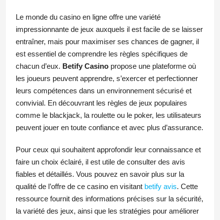
Le monde du casino en ligne offre une variété
impressionnante de jeux auxquels il est facile de se laisser
entraîner, mais pour maximiser ses chances de gagner, il
est essentiel de comprendre les règles spécifiques de
chacun d’eux.
Betify Casino
propose une plateforme où
les joueurs peuvent apprendre, s’exercer et perfectionner
leurs compétences dans un environnement sécurisé et
convivial. En découvrant les règles de jeux populaires
comme le blackjack, la roulette ou le poker, les utilisateurs
peuvent jouer en toute confiance et avec plus d’assurance.
Pour ceux qui souhaitent approfondir leur connaissance et
faire un choix éclairé, il est utile de consulter des avis
fiables et détaillés. Vous pouvez en savoir plus sur la
qualité de l’offre de ce casino en visitant
betify avis
. Cette
ressource fournit des informations précises sur la sécurité,
la variété des jeux, ainsi que les stratégies pour améliorer