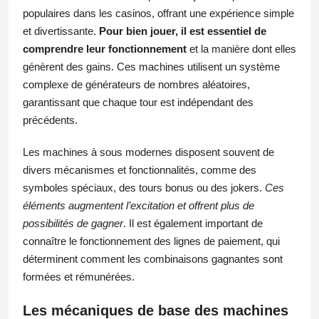
populaires dans les casinos, offrant une expérience simple
et divertissante.
Pour bien jouer, il est essentiel de
comprendre leur fonctionnement
et la manière dont elles
génèrent des gains. Ces machines utilisent un système
complexe de générateurs de nombres aléatoires,
garantissant que chaque tour est indépendant des
précédents.
Les machines à sous modernes disposent souvent de
divers mécanismes et fonctionnalités, comme des
symboles spéciaux, des tours bonus ou des jokers.
Ces
éléments augmentent l’excitation et offrent plus de
possibilités de gagner
. Il est également important de
connaître le fonctionnement des lignes de paiement, qui
déterminent comment les combinaisons gagnantes sont
formées et rémunérées.
Les mécaniques de base des machines