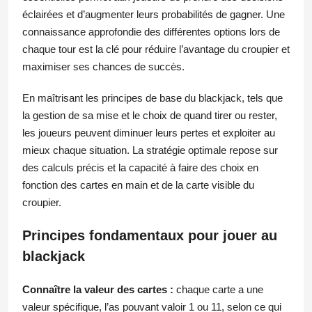
éclairées et d’augmenter leurs probabilités de gagner. Une
connaissance approfondie des différentes options lors de
chaque tour est la clé pour réduire l’avantage du croupier et
maximiser ses chances de succès.
En maîtrisant les principes de base du blackjack, tels que
la gestion de sa mise et le choix de quand tirer ou rester,
les joueurs peuvent diminuer leurs pertes et exploiter au
mieux chaque situation. La stratégie optimale repose sur
des calculs précis et la capacité à faire des choix en
fonction des cartes en main et de la carte visible du
croupier.
Principes fondamentaux pour jouer au
blackjack
Connaître la valeur des cartes :
chaque carte a une
valeur spécifique, l’as pouvant valoir 1 ou 11, selon ce qui