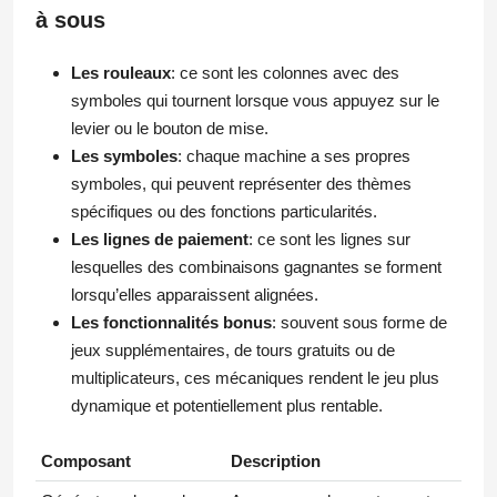
à sous
Les rouleaux
: ce sont les colonnes avec des
symboles qui tournent lorsque vous appuyez sur le
levier ou le bouton de mise.
Les symboles
: chaque machine a ses propres
symboles, qui peuvent représenter des thèmes
spécifiques ou des fonctions particularités.
Les lignes de paiement
: ce sont les lignes sur
lesquelles des combinaisons gagnantes se forment
lorsqu’elles apparaissent alignées.
Les fonctionnalités bonus
: souvent sous forme de
jeux supplémentaires, de tours gratuits ou de
multiplicateurs, ces mécaniques rendent le jeu plus
dynamique et potentiellement plus rentable.
Composant
Description