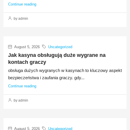
Continue reading
by admin
August 5, 2026
Uncategorized
Jak kasyna obsługują duże wygrane na
kontach graczy
obsługa dużych wygranych w kasynach to kluczowy aspekt
bezpieczeństwa i zaufania graczy. gdy...
Continue reading
by admin
August 5, 2026
Uncategorized