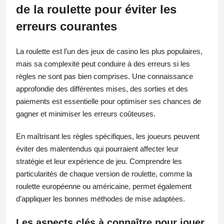
de la roulette pour éviter les
erreurs courantes
La roulette est l’un des jeux de casino les plus populaires,
mais sa complexité peut conduire à des erreurs si les
règles ne sont pas bien comprises. Une connaissance
approfondie des différentes mises, des sorties et des
paiements est essentielle pour optimiser ses chances de
gagner et minimiser les erreurs coûteuses.
En maîtrisant les règles spécifiques, les joueurs peuvent
éviter des malentendus qui pourraient affecter leur
stratégie et leur expérience de jeu. Comprendre les
particularités de chaque version de roulette, comme la
roulette européenne ou américaine, permet également
d’appliquer les bonnes méthodes de mise adaptées.
Les aspects clés à connaître pour jouer