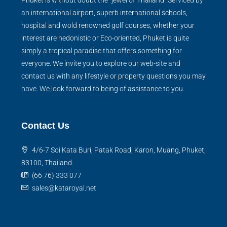
Phuket is without doubt the "jewel of Thailand".Serviced by
an international airport, superb international schools,
hospital and wold renowned golf courses, whether your
interest are hedonistic or Eco-oriented, Phuket is quite
simply a tropical paradise that offers something for
everyone. We invite you to explore our web-site and
contact us with any lifestyle or property questions you may
have. We look forward to being of assistance to you.
Contact Us
4/6-7 Soi Kata Buri, Patak Road, Karon, Muang, Phuket,
83100, Thailand
(66 76) 333 077
sales@kataroyal.net