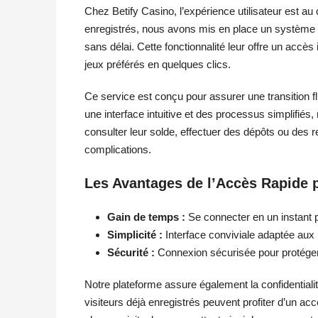
Chez Betify Casino, l’expérience utilisateur est a
enregistrés, nous avons mis en place un système 
sans délai. Cette fonctionnalité leur offre un accès
jeux préférés en quelques clics.
Ce service est conçu pour assurer une transition flu
une interface intuitive et des processus simplifiés
consulter leur solde, effectuer des dépôts ou des 
complications.
Les Avantages de l’Accès Rapide 
Gain de temps :
Se connecter en un instant
Simplicité :
Interface conviviale adaptée aux u
Sécurité :
Connexion sécurisée pour protéger
Notre plateforme assure également la confidentiali
visiteurs déjà enregistrés peuvent profiter d’un accè