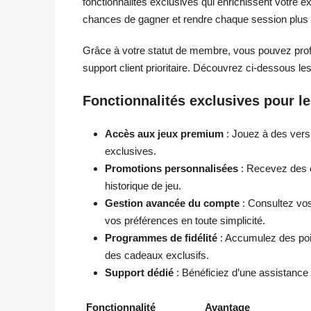
fonctionnalités exclusives qui enrichissent votre e
chances de gagner et rendre chaque session plus 
Grâce à votre statut de membre, vous pouvez profi
support client prioritaire. Découvrez ci-dessous le
Fonctionnalités exclusives pour 
Accès aux jeux premium
: Jouez à des vers
exclusives.
Promotions personnalisées
: Recevez des of
historique de jeu.
Gestion avancée du compte
: Consultez vos 
vos préférences en toute simplicité.
Programmes de fidélité
: Accumulez des poin
des cadeaux exclusifs.
Support dédié
: Bénéficiez d’une assistance 
Fonctionnalité
Avantage