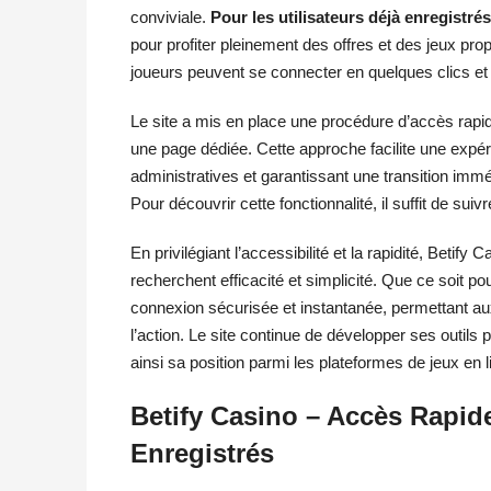
conviviale.
Pour les utilisateurs déjà enregistrés
pour profiter pleinement des offres et des jeux pro
joueurs peuvent se connecter en quelques clics et 
Le site a mis en place une procédure d’accès rap
une page dédiée. Cette approche facilite une expéri
administratives et garantissant une transition immé
Pour découvrir cette fonctionnalité, il suffit de suivr
En privilégiant l’accessibilité et la rapidité, Beti
recherchent efficacité et simplicité. Que ce soit p
connexion sécurisée et instantanée, permettant au
l’action. Le site continue de développer ses outils
ainsi sa position parmi les plateformes de jeux en 
Betify Casino – Accès Rapide
Enregistrés