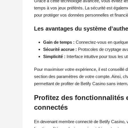
Grâce à cette technologie avancée, vous évitez les
temps à vos jeux préférés. La sécurité est égalem
pour protéger vos données personnelles et financi
Les avantages du système d’authen
Gain de temps :
Connectez-vous en quelques 
Sécurité accrue :
Protocoles de cryptage av
Simplicité :
Interface intuitive pour tous les ut
Pour maximiser votre expérience, il est conseillé d’a
section des paramètres de votre compte. Ainsi, cha
permettant de profiter de Betify Casino sans interru
Profitez des fonctionnalité
connectés
En devenant membre connecté de Betify Casino, v