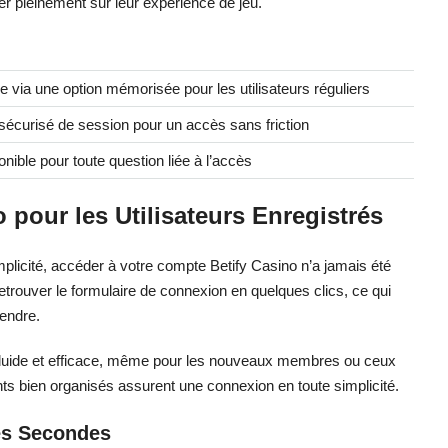
er pleinement sur leur expérience de jeu.
 via une option mémorisée pour les utilisateurs réguliers
sécurisé de session pour un accès sans friction
nible pour toute question liée à l’accès
 pour les Utilisateurs Enregistrés
mplicité, accéder à votre compte Betify Casino n’a jamais été
etrouver le formulaire de connexion en quelques clics, ce qui
tendre.
e fluide et efficace, même pour les nouveaux membres ou ceux
nts bien organisés assurent une connexion en toute simplicité.
es Secondes