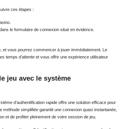
suivre ces étapes :
asino.
dans le formulaire de connexion situé en évidence.
e, et vous pourrez commencer à jouer immédiatement. Le
s temps d’attente et vous offrir une expérience utilisateur
e jeu avec le système
tème d’authentification rapide offre une solution efficace pour
 méthode simplifiée garantit une connexion quasi instantanée,
n et de profiter pleinement de votre session de jeu.