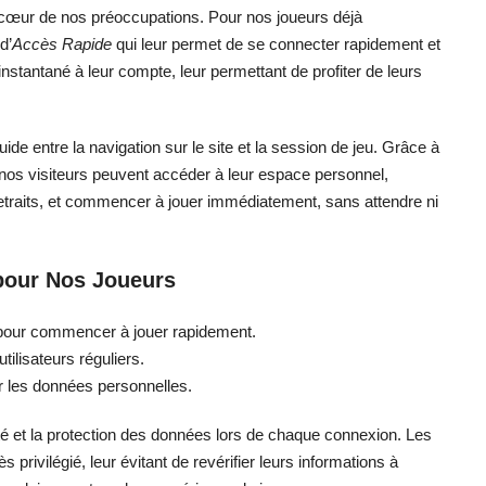
u cœur de nos préoccupations. Pour nos joueurs déjà
d’
Accès Rapide
qui leur permet de se connecter rapidement et
 instantané à leur compte, leur permettant de profiter de leurs
ide entre la navigation sur le site et la session de jeu. Grâce à
, nos visiteurs peuvent accéder à leur espace personnel,
retraits, et commencer à jouer immédiatement, sans attendre ni
pour Nos Joueurs
 pour commencer à jouer rapidement.
tilisateurs réguliers.
 les données personnelles.
té et la protection des données lors de chaque connexion. Les
s privilégié, leur évitant de revérifier leurs informations à