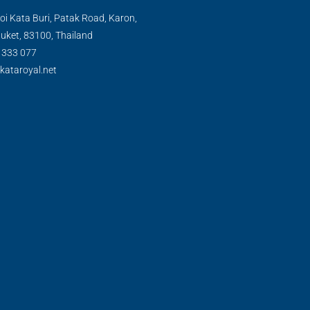
oi Kata Buri, Patak Road, Karon,
uket, 83100, Thailand
) 333 077
kataroyal.net