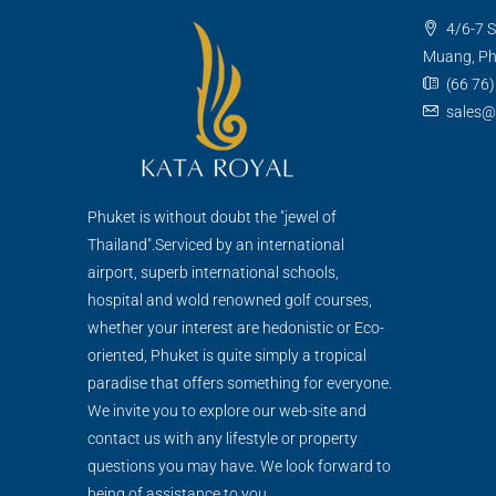
4/6-7 S
Muang, Ph
(66 76
sales@
Phuket is without doubt the "jewel of
Thailand".Serviced by an international
airport, superb international schools,
hospital and wold renowned golf courses,
whether your interest are hedonistic or Eco-
oriented, Phuket is quite simply a tropical
paradise that offers something for everyone.
We invite you to explore our web-site and
contact us with any lifestyle or property
questions you may have. We look forward to
being of assistance to you.