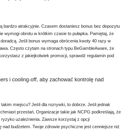
 bardzo atrakcyjnie. Czasem dostaniesz bonus bez depozytu
ie wymogi obrotu w krótkim czasie to pułapka. Pamiętaj, że
ym doradcą. Jeśli bonus wymaga obrócenia kwoty 40 razy w
zabawa. Często czytam na stronach typu BeGambleAware, że
orzystasz z jakiejkolwiek promocji, sprawdź regulamin pod
ers i cooling-off, aby zachować kontrolę nad
akim miejscu? Jeśli dla rozrywki, to dobrze. Jeśli jednak
hmiast przestań. Organizacje takie jak NCPG podkreślają, że
yzyko uzależnienia. Zawsze korzystaj z opcji
lę nad budżetem. Twoje zdrowie psychiczne jest cenniejsze niż