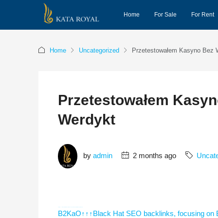
Home
For Sale
For Rent
Home
Uncategorized
Przetestowałem Kasyno Bez W
Przetestowałem Kasyno
Werdykt
by
admin
2 months ago
Uncate
h58fg4↑↑↑Black Hat SEO backlinks, focusing on Black Hat SEO, Google Raking
B2KaO↑↑↑Black Hat SEO backlinks, focusing on 