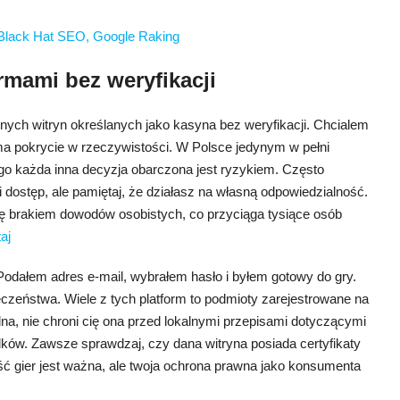
Black Hat SEO, Google Raking
rmami bez weryfikacji
rnych witryn określanych jako kasyna bez weryfikacji. Chcialem
ma pokrycie w rzeczywistości. W Polsce jedynym w pełni
go każda inna decyzja obarczona jest ryzykiem. Często
i dostęp, ale pamiętaj, że działasz na własną odpowiedzialność.
ę brakiem dowodów osobistych, co przyciąga tysiące osób
taj
 Podałem adres e-mail, wybrałem hasło i byłem gotowy do gry.
eczeństwa. Wiele z tych platform to podmioty zarejestrowane na
lna, nie chroni cię ona przed lokalnymi przepisami dotyczącymi
ów. Zawsze sprawdzaj, czy dana witryna posiada certyfikaty
 gier jest ważna, ale twoja ochrona prawna jako konsumenta