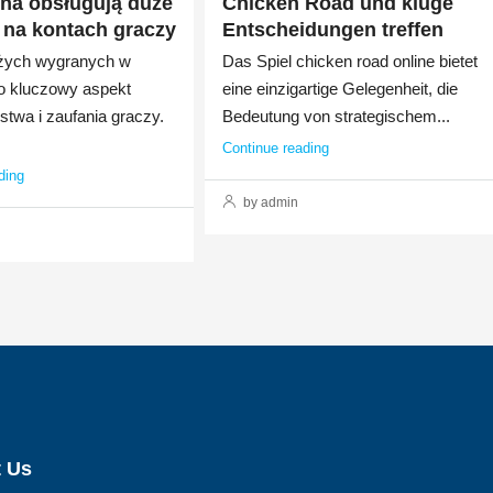
na obsługują duże
Chicken Road und kluge
na kontach graczy
Entscheidungen treffen
żych wygranych w
Das Spiel chicken road online bietet
o kluczowy aspekt
eine einzigartige Gelegenheit, die
twa i zaufania graczy.
Bedeutung von strategischem...
Continue reading
ding
by admin
 Us