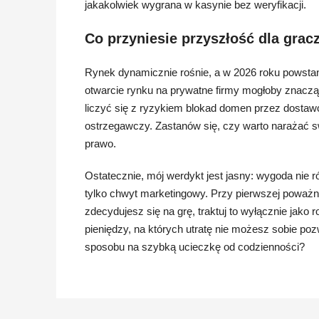
jakakolwiek wygrana w kasynie bez weryfikacji.
Co przyniesie przyszłość dla grac
Rynek dynamicznie rośnie, a w 2026 roku powstan
otwarcie rynku na prywatne firmy mogłoby znacz
liczyć się z ryzykiem blokad domen przez dostawc
ostrzegawczy. Zastanów się, czy warto narażać sw
prawo.
Ostatecznie, mój werdykt jest jasny: wygoda nie ró
tylko chwyt marketingowy. Przy pierwszej poważnej
zdecydujesz się na grę, traktuj to wyłącznie jak
pieniędzy, na których utratę nie możesz sobie po
sposobu na szybką ucieczkę od codzienności?