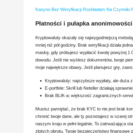
Kasyno Bez Weryfikacji Rozkładam Na Czynniki P
Płatności i pułapka anonimowości
Kryptowaluty okazały się najwygodniejszą metodą w
mniej niż pół godziny. Brak weryfikacji działa j
maskę, gdy próbujesz wypłacić kwotę powyżej 1 0
dowodu. Jeśli nie wyślesz dokumentów, twoje pien
moje największe obawy. Jeśli planujesz grę, zawsz
Kryptowaluty: najszybsze wypłaty, ale duża
E-portfele: Skrill lub Neteller działają spraw
Brak BLIK-a: większość zagranicznych serwi
Musisz pamiętać, że brak KYC to nie jest brak ko
chronić twoje dane, ale ty pozostajesz w szarej st
naszym kraju w pełni legalnie. To zatrważająca st
złotych obrotu. Twoje bezpieczeństwo finansowe z