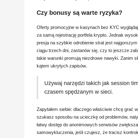
Czy bonusy są warte ryzyka?
Oferty promocyjne w kasynach bez KYC wyglądają
za samą rejestrację portfela krypto. Jednak wysok
presja na szybkie odrobienie strat jest najgorsz
ciągu trzech dni, zastanów się, czy to jeszcze 
takie warunki promują niezdrowe nawyki. Zanim sk
kątem ukrytych zapisów.
Używaj narzędzi takich jak session tim
czasem spędzanym w sieci.
Zapytałem siebie: dlaczego właściwie chcę grać w t
szukasz sposobu na ucieczkę od problemów, natyc
łatwy dostęp do anonimowych serwisów zwiększa r
samowykluczenia, jeśli czujesz, że tracisz kontro