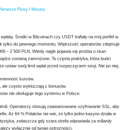
ierwsze Plusy I Minusy
płaty. Środki w Bitcoinach czy USDT trafiały na mój portfel w
ednak tylko do pewnego momentu. Większość operatorów zdejmuje
00 – 2 500 PLN. Wtedy nagle pojawia się prośba o skan
iądze zostaną zamrożone. To częsta praktyka, która budzi
e ustaw swój limit wpłat przed rozpoczęciem sesji. Nie po niej.
 zmienność kursów.
nie, ale często wykluczają z bonusów.
sów nie obsługuje tego systemu w Polsce.
ntroli. Operatorzy stosują zaawansowane szyfrowanie SSL, aby
refie. Aż 64 % Polaków nie wie, że tylko jedno kasyno działa w
atystyka, zwłaszcza gdy szara strefa odpowiada za miliardy
ależy wyłącznie od twojej ostrożności.